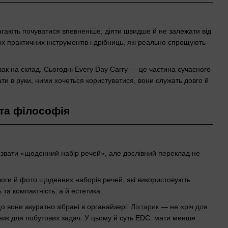
гають почуватися впевненіше, діяти швидше й не залежати від
ох практичних інструментів і дрібниць, які реально спрощують
ак на склад. Сьогодні Every Day Carry — це частина сучасного
ти в руки, ними хочеться користуватися, вони служать довго й
та філософія
звати «щоденний набір речей», але дослівний переклад не
логи й фото щоденних наборів речей, які використовують
та компактність, а й естетика.
о вони акуратно зібрані в органайзері.
Ліхтарик
— не «річ для
чник для побутових задач. У цьому й суть EDC: мати менше