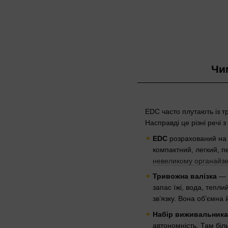
Чи
EDC часто плутають із 
Насправді це різні речі з
EDC
розрахований на 
компактний, легкий, 
невеликому органайзе
Тривожна валізка
— ц
запас їжі, вода, тепли
зв’язку. Вона об’ємна
Набір виживальника
автономність. Там біл