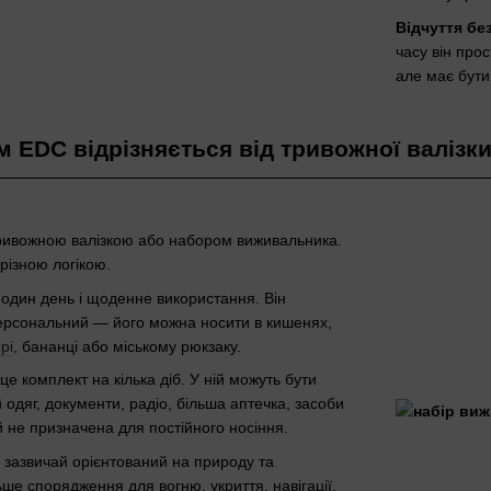
Відчуття бе
часу він про
але має бути
м EDC відрізняється від тривожної валізк
тривожною валізкою або набором виживальника.
 різною логікою.
один день і щоденне використання. Він
персональний — його можна носити в кишенях,
рі
, бананці або міському рюкзаку.
е комплект на кілька діб. У ній можуть бути
й одяг, документи, радіо, більша аптечка, засоби
 й не призначена для постійного носіння.
зазвичай орієнтований на природу та
ьше спорядження для вогню, укриття, навігації,