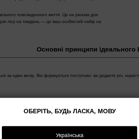
ального повсякденного життя. Це не рюкзак для
 для лісу на тиждень — це ваш особистий набір на
Основні принципи ідеального
я за один вечір. Він формується поступово: ви додаєте річ, корист
Функціона
мультитул 
ОБЕРІТЬ, БУДЬ ЛАСКА, МОВУ
викрутка, 
має бути «
Компактніс
Українська
носити. Як