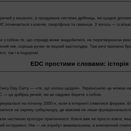
речей у кишенях, а продумана система дрібниць, які щодня допома
C починається з ключів, смартфона та гаманця. У когось — із кільк
ти з собою те, що справді може знадобитися, не перетворюючи рюкз
ений ніж, хороша ручка чи міцний картхолдер. Такі речі приємно бра
ті, так і в подорожі.
EDC простими словами: історія 
very Day Carry — «те, що носиш щодня». Українською це можна на
C — це добірка речей, які ви свідомо берете з собою.
мувалася на початку 2000-х, коли в інтернеті з’явилися форуми, б
илося на окрему субкультуру, де важливі не лише функціональність 
али частиною культури практичності. Ключі вже не просто ключі, якщ
ький інструмент. Ніж — не атрибут виживальника, а компактний помі