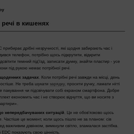
 речі в кишенях
прибирає дрібні незручності, які щодня забирають час і
дився телефон, потрібно щось підкрутити, відкрити
дсвітити темний під'їзд, записати думку, знайти пластир - усе
поки під рукою немає потрібної речі.
 щоденних задачах
. Коли потрібні речі завжди на місці, день
остіше. Не треба шукати
зарядку
, просити ручку, ламати нігті
е пакування чи підсвічувати собі екраном смартфона. Добре
плект економить час і не створює відчуття, що ви носите з
вартири».
до непередбачуваних ситуацій
. Це не обов'язково щось
. Частіше це момент, коли щось пішло не за планом: сів
д важливим дзвінком, вимкнули світло, зламалася застібка.
і EDC показують свою цінність.