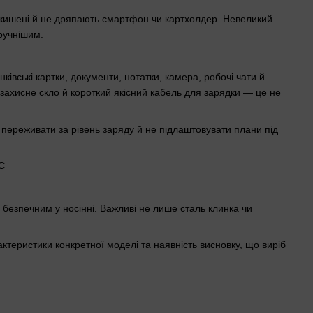
 у кишені й не дряпають смартфон чи картхолдер. Невеликий
ручнішим.
івські картки, документи, нотатки, камера, робочі чати й
, захисне скло й короткий якісний кабель для зарядки — це не
е переживати за рівень заряду й не підлаштовувати плани під
і безпечним у носінні. Важливі не лише сталь клинка чи
теристики конкретної моделі та наявність висновку, що виріб