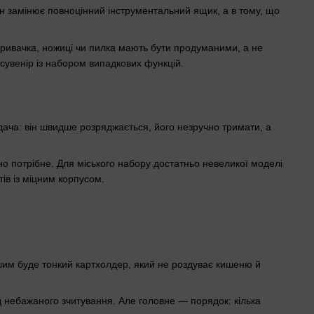
він замінює повноцінний інструментальний ящик, а в тому, що
дкривачка, ножиці чи пилка мають бути продуманими, а не
 сувенір із набором випадкових функцій.
адача: він швидше розряджається, його незручно тримати, а
но потрібне. Для міського набору достатньо невеликої моделі
тів із міцним корпусом.
шим буде тонкий картхолдер, який не роздуває кишеню й
ід небажаного зчитування. Але головне — порядок: кілька