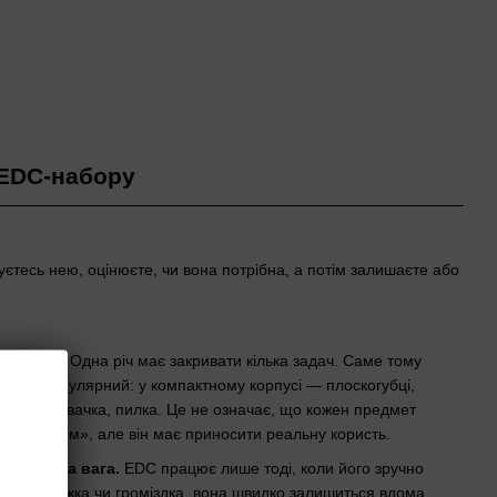
 EDC-набору
уєтесь нею, оцінюєте, чи вона потрібна, а потім залишаєте або
льність.
Одна річ має закривати кілька задач. Саме тому
такий популярний: у компактному корпусі — плоскогубці,
ніж, відкривачка, пилка. Це не означає, що кожен предмет
комбайном», але він має приносити реальну користь.
ть і мала вага.
EDC працює лише тоді, коли його зручно
що річ важка чи громіздка, вона швидко залишиться вдома.