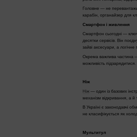
Головне — не перевантажит
карабін, органайзер для к
Смартфон і живлення
Смартфон сьогодні — ключов
десятки сервісів. Він поєд
зайві аксесуари, а логічн
Окрема важлива частина
можливість підзарядитися.
Ніж
Ніж
— один із базових інст
механізм відкривання, а й т
В Україні є законодавчі о
не класифікується як холо
Мультитул