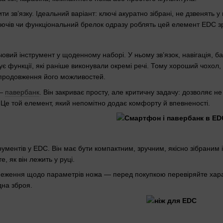
и зв’язку. Ідеальний варіант: ключі акуратно зібрані, не дзвенять
лючів чи функціональний брелок одразу роблять цей елемент EDC з
ий інструмент у щоденному наборі. У ньому зв’язок, навігація, банк
нує функції, які раніше виконували окремі речі. Тому хороший чохол
е продовження його можливостей.
 —
павербанк
. Він закриває просту, але критичну задачу: дозволяє н
 Це той елемент, який непомітно додає комфорту й впевненості.
рументів у EDC. Він має бути компактним, зручним, якісно зібраним 
е, як він лежить у руці.
бмеження щодо параметрів ножа — перед покупкою перевіряйте харак
дна зброя.