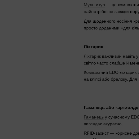
Мультитул
— це компактний 
найпотрібніше завжди пору
Для щоденного носіння кра
просто доданими «для кіль
Ліхтарик
Ліхтарик
важливий навіть у
світло часто слабше й ме
Компактний EDC-ліхтарик з
на кліпсі або брелоку. Для
Гаманець або картхолде
Гаманець
у сучасному EDC 
виглядає акуратно.
RFID-захист — корисне доп