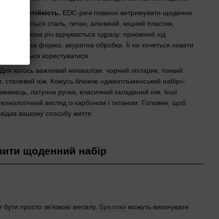
 і зносостійкість.
EDC-речі повинні витримувати щоденне
ня. Цінуються сталь, титан, алюміній, міцний пластик,
ейлон. Якісна річ відчувається одразу: приємний хід
 продумана форма, акуратна обробка. Її не хочеться ховати
ею хочеться користуватися.
Для когось важливий мінімалізм: чорний ліхтарик, тонкий
, сталевий ніж. Комусь ближче «джентльменський набір»:
аманець, латунна ручка, класичний складаний ніж. Інші
ехнологічний вигляд із карбоном і титаном. Головне, щоб
овідав вашому способу життя.
явити щоденний набір
и бути просто зв’язкою металу.
Брелоки
можуть виконувати