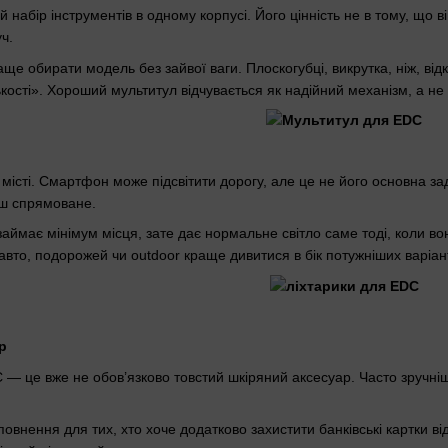
набір інструментів в одному корпусі. Його цінність не в тому, що 
ч.
ще обирати модель без зайвої ваги. Плоскогубці, викрутка, ніж, ві
кості». Хороший мультитул відчувається як надійний механізм, а не
 місті. Смартфон може підсвітити дорогу, але це не його основна з
нш спрямоване.
аймає мінімум місця, зате дає нормальне світло саме тоді, коли во
 авто, подорожей чи outdoor краще дивитися в бік потужніших варіан
р
— це вже не обов’язково товстий шкіряний аксесуар. Часто зручні
овнення для тих, хто хоче додатково захистити банківські картки в