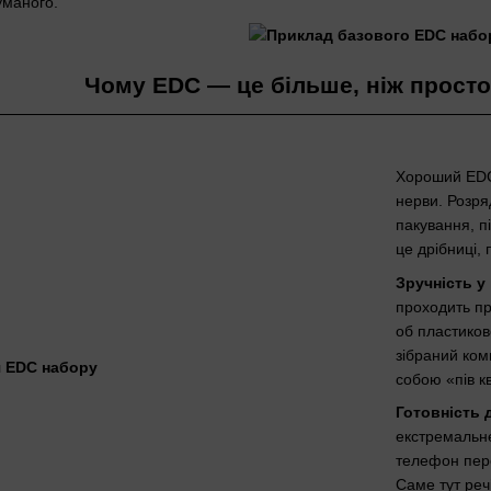
уманого.
Чому EDC — це більше, ніж просто
Хороший EDC 
нерви. Розря
пакування, пі
це дрібниці, 
Зручність у
проходить пр
об пластиков
зібраний ком
собою «пів к
Готовність 
екстремальне
телефон пере
Саме тут реч