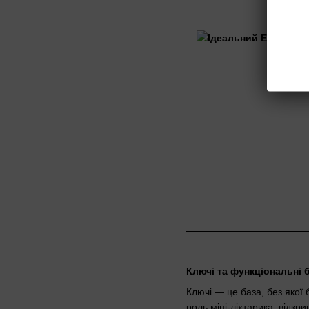
Ключі та функціональні 
Ключі — це база, без якої 
роль міні-ліхтарика, відкр