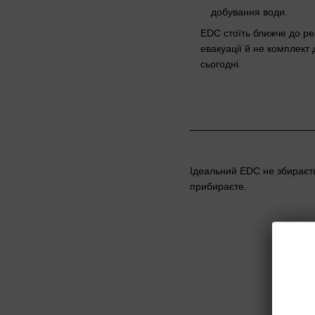
добування води.
EDC стоїть ближче до ре
евакуації й не комплект
сьогодні.
Ідеальний EDC не збираєтьс
прибираєте.