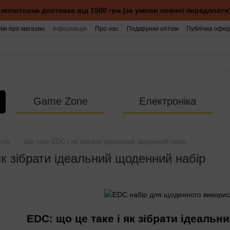
зкоштовна доставка від 1500 грн (за умови повної передплати
уки про магазин
Інформація
Про нас
Подарунки оптом
Публічна офер
Game Zone
Електроніка
лог
Що таке EDC і як зібрати ідеальний щоденний набір
к зібрати ідеальний щоденний набір
EDC: що це таке і як зібрати ідеаль