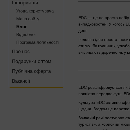
Інформація
Угода користувача
EDC
— це не просто набір 
Мапа сайту
випадковостей. У когось ED
Блог
день.
Відеоблог
Головна ідея проста: носи
Програма лояльності
стилю. Як годинник, улюбл
Про нас
виглядають доречно як у міс
Подарунки оптом
Публічна оферта
Вакансії
EDC розшифровується як E
повністю передає суть. ED
Культура EDC активно сфор
щодня. Згодом це перетвор
Звичайні речі поступово ст
туристів», а корисний міс