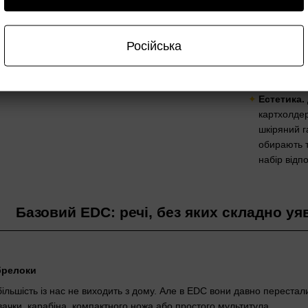
Надійність
використан
Російська
кордура, н
механізму,
подалі — н
Естетика.
картхолдер
шкіряний г
обирають т
набір відп
Базовий EDC: речі, без яких складно у
брелоки
більшість із нас не виходить з дому. Але в EDC вони давно перестал
ивачки, карабіна, компактного ножа або простого мультитула.