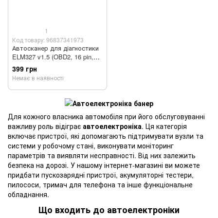
1
Код товару: 96837341973
Автосканер для діагностики
ELM327 v1.5 (OBD2, 16 pin,
bluetooth, 2 плати)
399 грн
Немає в наявності
Для кожного власника автомобіля при його обслуговуванні
важливу роль відіграє
автоелектроніка
. Ця категорія
включає пристрої, які допомагають підтримувати вузли та
системи у робочому стані, виконувати моніторинг
параметрів та виявляти несправності. Від них залежить
безпека на дорозі. У нашому інтернет-магазині ви можете
придбати пускозарядні пристрої, акумуляторні тестери,
пилососи, тримач для телефона та інше функціональне
обладнання.
Що входить до автоелектроніки