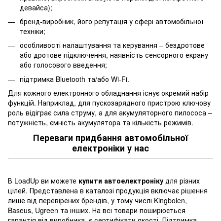
девайса);
бренд-виробник, його репутація у сфері автомобільної
техніки;
особливості налаштування та керування – бездротове
або дротове підключення, наявність сенсорного екрану
або голосового введення;
підтримка Bluetooth та/або Wi-Fi.
Для кожного електронного обладнання існує окремий набір
функцій. Наприклад, для пускозарядного пристрою ключову
роль відіграє сила струму, а для акумуляторного пилососа –
потужність, ємність акумулятора та кількість режимів.
Переваги придбання автомобільної
електроніки у нас
В LoadUp ви можете
купити автоелектроніку
для різних
цілей. Представлена в каталозі продукція включає рішення
лише від перевірених брендів, у тому числі Kingbolen,
Baseus, Ugreen та інших. На всі товари поширюється
гарантія від виробника, є сертифікати якості. Підтримка