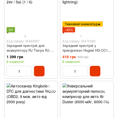
Тижневий знижкопад🔥
Хіт
−40%
4
1
Код товару: 35465997
Код товару: 35470380
Зарядний пристрій для
Зарядний пристрій у
акумулятору RJ Tianye RJ-
прикурювач Hugeel HG-CC11
C121001A (АКБ 12v / 10a - 24v
(вольтметр, type-C, lightning)
1 299 грн
419 грн
699 грн
/ 5a)
В наявності
В наявності