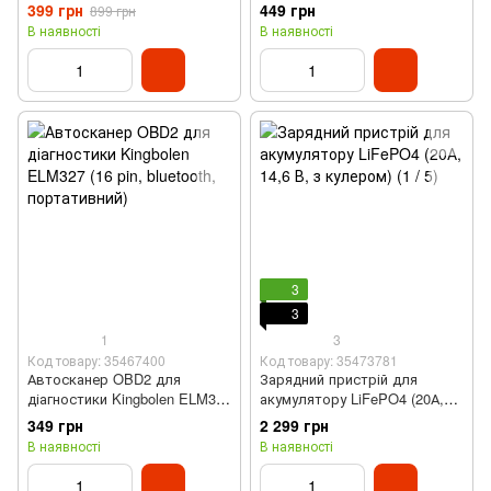
компресор для авто V01
зарядкою LoadUP A39C (QC
399 грн
449 грн
899 грн
(4000 мАг, 4000 PA, type-c)
3.0, USB Type-C, PD)
В наявності
В наявності
3
3
1
3
Код товару: 35467400
Код товару: 35473781
Автосканер OBD2 для
Зарядний пристрій для
діагностики Kingbolen ELM327
акумулятору LiFePO4 (20А,
(16 pin, bluetooth,
14,6 В, з кулером)
349 грн
2 299 грн
портативний)
В наявності
В наявності