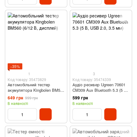
−35%
1
3
Код товару: 35473829
Код товару: 35474339
Автомобільний тестер
Аудіо ресивер Ugreen 70601
акумулятора Kingbolen BM560
CM309 Aux Bluetooth 5.3 (5 В,
(6/12 В, дисплей)
USB 2.0, 3.5 мм)
649 грн
599 грн
999 грн
В наявності
В наявності