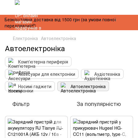
Безкоштовна доставка від 1500 грн (за умови повної
передплати)📦
Електроніка
Автоелектроніка
Автоелектроніка
Комп'ютерна периферія
Аксесуари для електроніки
Аудіотехніка
Носимі гаджети
Автоелектроніка
Фільтр
За популярністю