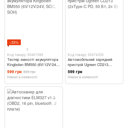
−33%
3
Код товару: 35467399
Код товару: 35474335
Тестер ємності акумулятора
Автомобільний зарядний
Kingbolen BM550 (6V/12V/24V,
пристрій Ugreen CD213
SOC, SOH)
(2xType-C PD, 50 Вт, 24 В)
599 грн
599 грн
899 грн
Немає в наявності
Немає в наявності