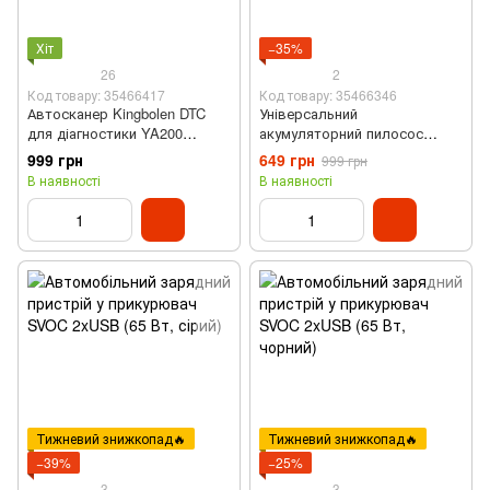
Хіт
−35%
26
2
Код товару: 35466417
Код товару: 35466346
Автосканер Kingbolen DTC
Універсальний
для діагностики YA200
акумуляторний пилосос
(OBD2, 9 мов, авто від 2000
компресор для авто Air
999 грн
649 грн
999 грн
року)
Duster (6000 мАг, 6000 PA)
В наявності
В наявності
Тижневий знижкопад🔥
Тижневий знижкопад🔥
−39%
−25%
3
3