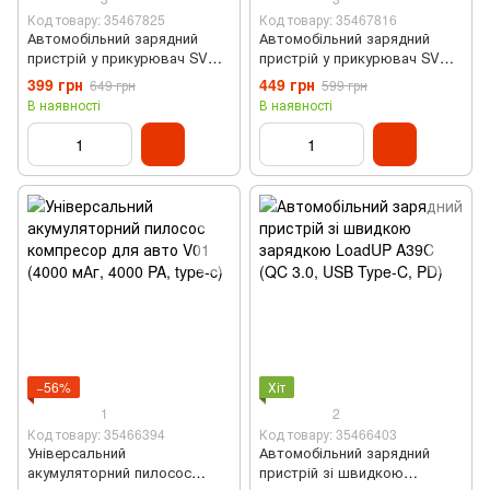
Код товару: 35467825
Код товару: 35467816
Автомобільний зарядний
Автомобільний зарядний
пристрій у прикурювач SVOC
пристрій у прикурювач SVOC
2xUSB (65 Вт, сірий)
2xUSB (65 Вт, чорний)
399 грн
449 грн
649 грн
599 грн
В наявності
В наявності
−56%
Хіт
1
2
Код товару: 35466394
Код товару: 35466403
Універсальний
Автомобільний зарядний
акумуляторний пилосос
пристрій зі швидкою