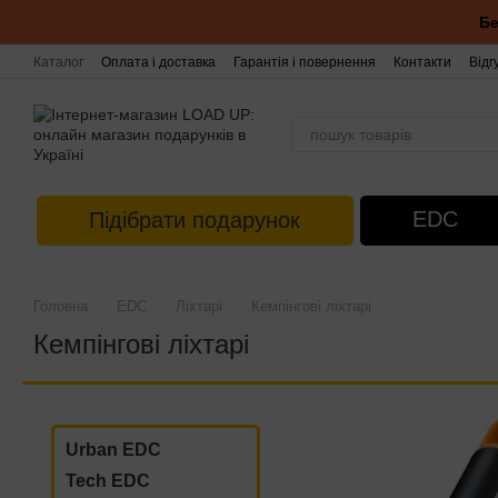
Перейти до основного контенту
Бе
Каталог
Оплата і доставка
Гарантія і повернення
Контакти
Відг
EDC
Підібрати подарунок
Головна
EDC
Ліхтарі
Кемпінгові ліхтарі
Кемпінгові ліхтарі
Urban EDC
Tech EDC