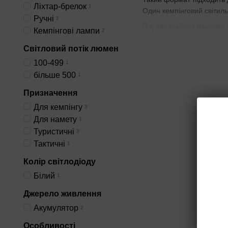
Ліхтар-брелок
1
Один кемпінговий світиль
Ручні
2
Під час підбору важливо
Кемпінгові лампи
2
роботи на середньому ре
Світловий потік люмен
використання.
100-499
1
більше 500
1
Призначення
Головна різниця - х
світло комфортніше д
Для кемпінгу
3
Для намету
1
Друга відмінність 
Туристичні
3
нього важливі стійка о
Тактичні
1
Третя особливість
стабільна робота без
Колір світлодіоду
Білий
1
Джерело живлення
Акумулятор
2
Настільний кемпінговий л
Особливості