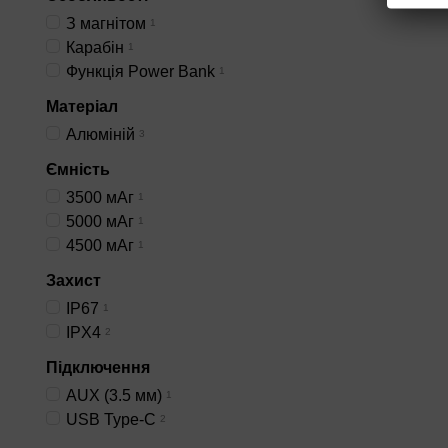
стабільне положення під 
З магнітом
1
Карабін
1
Функція Power Bank
Підвісний формат краще р
1
меншим. Для такого типу в
Матеріал
Алюміній
3
Комбіновані моделі поєд
Ємність
в одному корпусі. У таки
3500 мАг‌
1
5000 мАг
1
До цієї групи входять м
4500 мАг
1
ширша функціональність. 
Захист
IP67
1
IPX4
2
Підключення
Форм-фактор визначає сп
AUX (3.5 мм)
1
гнучкості. Тут варто одра
USB Type-C
2
Компактний корпус виграє