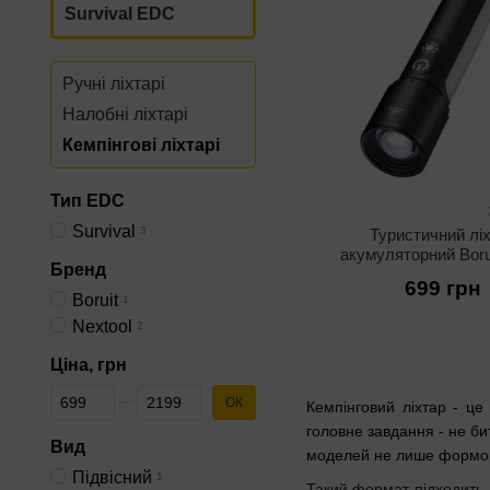
Survival EDC
Ручні ліхтарі
Налобні ліхтарі
Кемпінгові ліхтарі
Тип EDС
Survival
3
Туристичний лі
акумуляторний Boru
Бренд
0469 (IPX4, 750 Lm,
699 грн
C, 6500K, 3500 
Boruit
1
Nextool
2
Ціна, грн
Від Ціна, грн
До Ціна, грн
ОК
Кемпінговий ліхтар - це 
головне завдання - не би
Вид
моделей не лише формою,
Підвісний
1
Такий формат підходить д