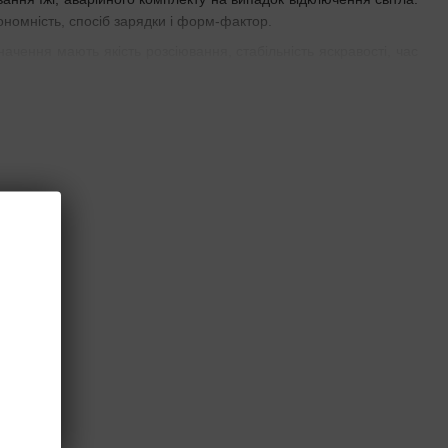
тономність, спосіб зарядки і форм-фактор.
чення мають якість розсіювання, стабільність яскравості, час
ня. Саме ці параметри найбільше впливають на реальний досвід
ться від ручного
, а кемпінговий ліхтар дає широке заливне освітлення. Таке
ентральної плями.
ановлення або підвіс, а не на постійне утримання в руці. Для
ас світіння, м'яке освітлення, просте перемикання режимів і
уваність, ніж короткий пік максимальної потужності.
іхтарі
верхні. Його перевага - зручність, простий доступ до кнопок і