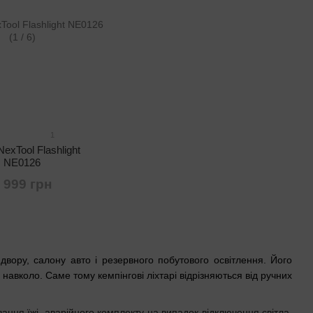
1
NexTool Flashlight
NE0126
 999 грн
 двору, салону авто і резервного побутового освітлення. Його
навколо. Саме тому кемпінгові ліхтарі відрізняються від ручних
вання їжі, аварійного комплекту на випадок відключення світла.