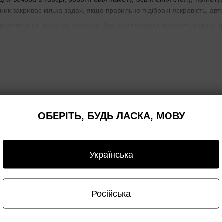
ник закриває кілька задач, якщо правильно підібрані яскравість, ав
 дивитися не лише на люмени. Для кемпінгового формату велике зна
жимі, зручність підвісу або встановлення і практичність керуван
Чим кемпінговий ліхтар відрізняє
арактер світла.
Ручний ліхтар
працює через спрямований промінь
ля очей, краще заповнює простір і не створює надто контрастної ц
ОБЕРІТЬ, БУДЬ ЛАСКА, МОВУ
- спосіб розміщення.
Кемпінговий світильник розрахований на вст
снова, гачок, ручка, магніт або інший спосіб фіксації.
 - режим роботи.
У цій категорії особливо цінуються тривалий ч
Українська
 різкого падіння яскравості. Для такого формату важливіша передбач
Які бувають кемпінгові л
Російська
Настільні
іхтар має стійкий корпус і підходить для розміщення на рівній по