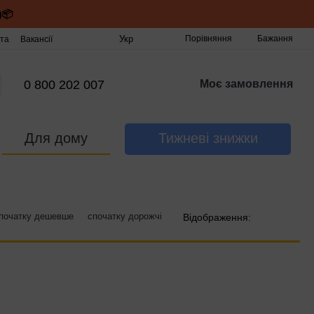
)📦
Укр
Порівняння
Бажання
та
Вакансії
0 800 202 007
Моє замовлення
Для дому
Тижневі знижки
початку дешевше
спочатку дорожчі
Відображення: