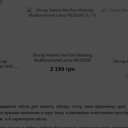
Ліхтар Xiaomi NexTool Wukong
2
Multifunctional Lamp NE20265
хтар
Ліхтар 
it YHX-
2 199 грн
 USB-type
1
мАг)
джерело світла для намету, табору, столу, зони відпочинку, дачі,
ти вузьким променем в одну точку, а рівномірно освітлювати простір 
 а й характером світла.
ля вечора в таборі, роботи біля намету, освітлення столу, приготу