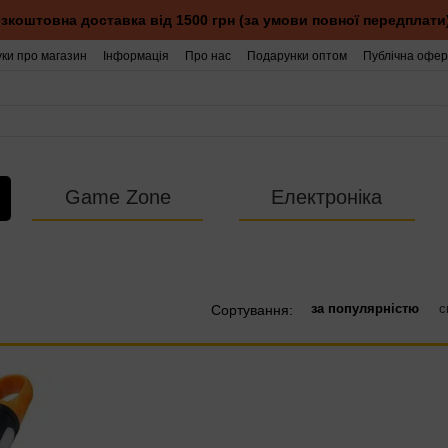
зкоштовна доставка від 1500 грн (за умови повної передплати
уки про магазин
Інформація
Про нас
Подарунки оптом
Публічна офер
Game Zone
Електроніка
за популярністю
с
Сортування: