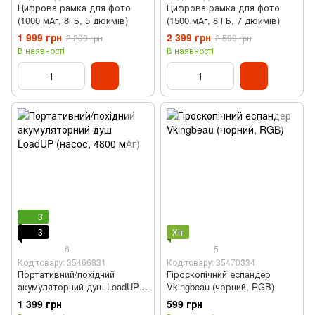
Цифрова рамка для фото
Цифрова рамка для фото
(1000 мАг, 8ГБ, 5 дюймів)
(1500 мАг, 8 ГБ, 7 дюймів)
1 999 грн
2 399 грн
2 299 грн
2 599 грн
В наявності
В наявності
3
3
Хіт
6
5
Код товару: 35466831
Код товару: 35470334
Портативний/похідний
Гіроскопічний еспандер
акумуляторний душ LoadUP
Vkingbeau (чорний, RGB)
(насос, 4800 мАг)
1 399 грн
599 грн