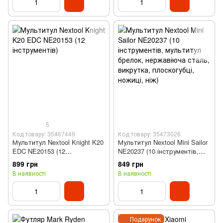
5
Код товару: 35467449
Код товару: 35473026
Мультитул Nextool Knight K20
Мультитул Nextool Mini Sailor
EDC NE20153 (12
NE20237 (10 інструментів,
інструментів)
мультитул брелок,
899 грн
849 грн
нержавіюча сталь, викрутка,
В наявності
В наявності
плоскогубці, ножиці, ніж)
Подарунок