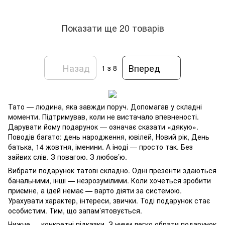
Показати ще 20 товарів
Назад
Вперед
1
з 8
Тато — людина, яка завжди поруч. Допомагав у складні
моменти. Підтримував, коли не вистачало впевненості.
Дарувати йому подарунок — означає сказати «дякую».
Поводів багато: день народження, ювілей, Новий рік, День
батька, 14 жовтня, іменини. А іноді — просто так. Без
зайвих слів. З повагою. З любов’ю.
Вибрати подарунок татові складно. Одні презенти здаються
банальними, інші — незрозумілими. Коли хочеться зробити
приємне, а ідей немає — варто діяти за системою.
Урахувати характер, інтереси, звички. Тоді подарунок стає
особистим. Тим, що запам’ятовується.
Нижче — конкретні підказки. З ними легко обрати подарунок