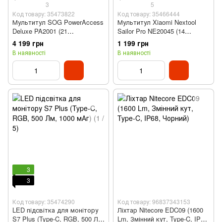
3
5
Код товару: 35473822
Код товару: 35466444
Мультитул SOG PowerAccess
Мультитул Xiaomi Nextool
Deluxe PA2001 (21
Sailor Pro NE20045 (14
інструмент, тримач біт, з
інструментів, з бітами)
4 199 грн
1 199 грн
чохлом, плоскогубці)
В наявності
В наявності
3
3
Код товару: 35474290
Код товару: 96837343153
LED підсвітка для монітору
Ліхтар Nitecore EDC09 (1600
S7 Plus (Type-C, RGB, 500 Лм,
Lm, Змінний кут, Type-C, IP68,