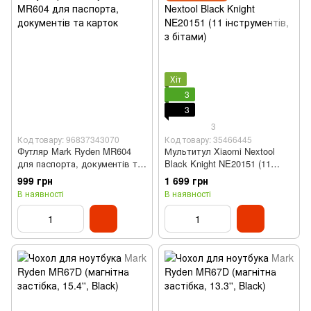
Хіт
3
3
3
Код товару: 96837343070
Код товару: 35466445
Футляр Mark Ryden MR604
Мультитул Xiaomi Nextool
для паспорта, документів та
Black Knight NE20151 (11
карток
інструментів, з бітами)
999 грн
1 699 грн
В наявності
В наявності