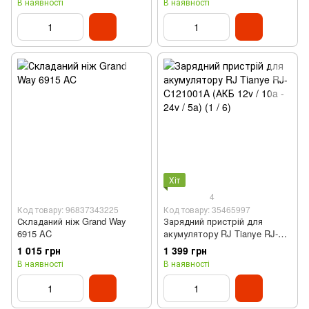
В наявності
В наявності
Хіт
4
Код товару: 96837343225
Код товару: 35465997
Складаний ніж Grand Way
Зарядний пристрій для
6915 AC
акумулятору RJ Tianye RJ-
C121001A (АКБ 12v / 10a - 24v
1 015 грн
1 399 грн
/ 5a)
В наявності
В наявності