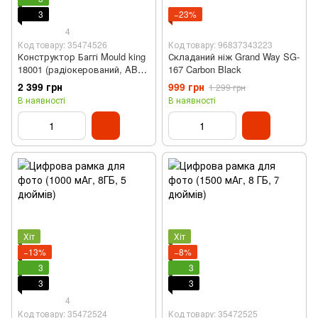
3
−23%
4
Код товару: 35474526
Код товару: 96837343223
Конструктор Баггі Mould king
Складаний ніж Grand Way SG-
18001 (радіокерований, ABS,
167 Carbon Black
409 деталі)
2 399 грн
999 грн
1 299 грн
В наявності
В наявності
Хіт
Хіт
−13%
−8%
3
3
3
3
4
Код товару: 35472524
Код товару: 35472525