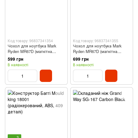
Код товару: 96837341354
Код товару: 96837341355
Чохол для ноутбука Mark
Чохол для ноутбука Mark
Ryden MR67D (магнітна
Ryden MR67D (магнітна
застібка, 15.4'', Black)
застібка, 13.3'', Black)
599 грн
699 грн
В наявності
В наявності
3