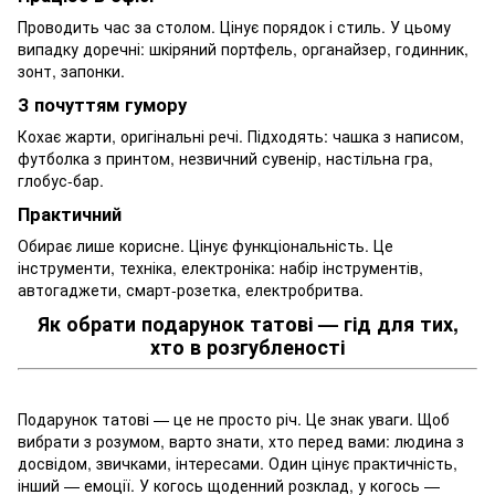
Проводить час за столом. Цінує порядок і стиль. У цьому
випадку доречні: шкіряний портфель, органайзер, годинник,
зонт, запонки.
З почуттям гумору
Кохає жарти, оригінальні речі. Підходять: чашка з написом,
футболка з принтом, незвичний сувенір, настільна гра,
глобус-бар.
Практичний
Обирає лише корисне. Цінує функціональність. Це
інструменти, техніка, електроніка: набір інструментів,
автогаджети, смарт-розетка, електробритва.
Як обрати подарунок татові — гід для тих,
хто в розгубленості
Подарунок татові — це не просто річ. Це знак уваги. Щоб
вибрати з розумом, варто знати, хто перед вами: людина з
досвідом, звичками, інтересами. Один цінує практичність,
інший — емоції. У когось щоденний розклад, у когось —