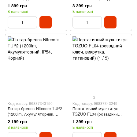
1000 мАг)
Чорний)
1 899 грн
3 399 грн
В наявності
В наявності
3
Код товару: 96837343150
Код товару: 96837343249
Ліхтар-брелок Nitecore TUP2
Портативний мультитул
(1200lm, Акумуляторний,
TGZUO FL04 (розвідний
IP54, Чорний)
ключ, викрутка, титановий)
2 199 грн
1 399 грн
В наявності
В наявності