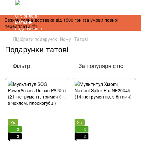
Безкоштовна доставка від 1500 грн (за умови повної
передплати)📦
Підібрати подарунок
Йому
Татові
Подарунки татові
Фільтр
За популярністю
Хіт
Хіт
3
3
3
3