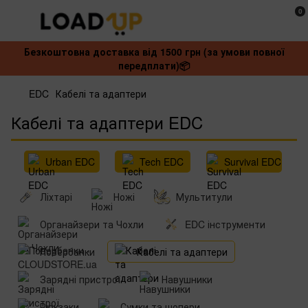
0
Безкоштовна доставка від 1500 грн (за умови повної
передплати)📦
EDC
Кабелі та адаптери
Кабелі та адаптери EDC
Urban EDC
Tech EDC
Survival EDC
Ліхтарі
Ножі
Мультитули
Органайзери та Чохли
EDC інструменти
Повербанки
Кабелі та адаптери
Зарядні пристрої
Навушники‌
Рюкзаки
Сумки та шопери