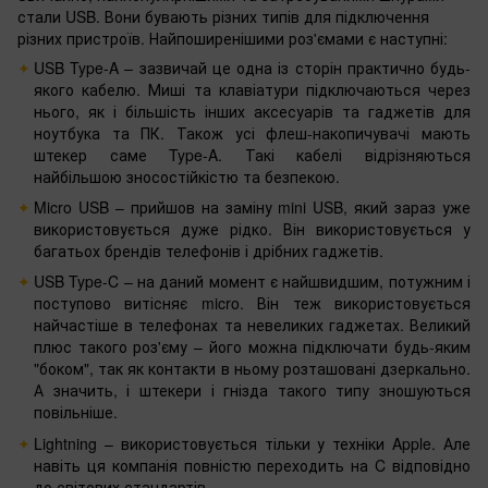
стали USB. Вони бувають різних типів для підключення
різних пристроїв. Найпоширенішими роз'ємами є наступні:
USB Type-A – зазвичай це одна із сторін практично будь-
якого кабелю. Миші та клавіатури підключаються через
нього, як і більшість інших аксесуарів та гаджетів для
ноутбука та ПК. Також усі флеш-накопичувачі мають
штекер саме Type-A. Такі кабелі відрізняються
найбільшою зносостійкістю та безпекою.
Micro USB – прийшов на заміну mini USB, який зараз уже
використовується дуже рідко. Він використовується у
багатьох брендів телефонів і дрібних гаджетів.
USB Type-C – на даний момент є найшвидшим, потужним і
поступово витісняє micro. Він теж використовується
найчастіше в телефонах та невеликих гаджетах. Великий
плюс такого роз'єму – його можна підключати будь-яким
"боком", так як контакти в ньому розташовані дзеркально.
А значить, і штекери і гнізда такого типу зношуються
повільніше.
Lightning – використовується тільки у техніки Apple. Але
навіть ця компанія повністю переходить на C відповідно
до світових стандартів.