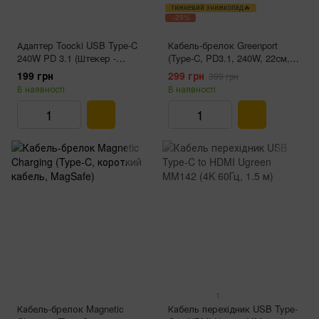
тижневий знижкопад🔥
−25%
Адаптер Toocki USB Type‑C
Кабель-брелок Greenport
240W PD 3.1 (Штекер -
(Type-C, PD3.1, 240W, 22см,
Штекер, Прямий)
Чорний)
199 грн
299 грн
399 грн
В наявності
В наявності
1
Кабель-брелок Magnetic
Кабель перехідник USB Type-