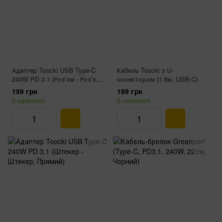
Адаптер Toocki USB Type‑C
Кабель Toocki з U-
240W PD 3.1 (Розʼєм - Розʼєм,
конектором (1.8м, USB-C)
Прямий)
199 грн
199 грн
В наявності
В наявності