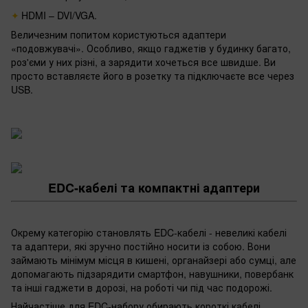
HDMI – DVI/VGA.
Величезним попитом користуються адаптери
«подовжувачі». Особливо, якщо гаджетів у будинку багато,
роз'єми у них різні, а зарядити хочеться все швидше. Ви
просто вставляєте його в розетку та підключаєте все через
USB.
EDC-кабелі та компактні адаптери
Окрему категорію становлять EDC-кабелі - невеликі кабелі
та адаптери, які зручно постійно носити із собою. Вони
займають мінімум місця в кишені, органайзері або сумці, але
допомагають підзарядити смартфон, навушники, повербанк
та інші гаджети в дорозі, на роботі чи під час подорожі.
Найчастіше для EDC-набору обирають короткі кабелі,