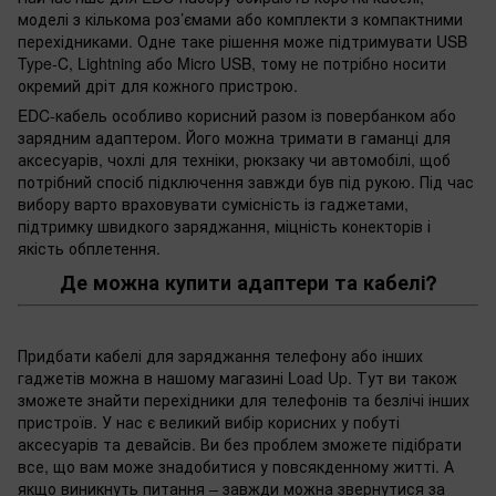
моделі з кількома роз’ємами або комплекти з компактними
перехідниками. Одне таке рішення може підтримувати USB
Type-C, Lightning або Micro USB, тому не потрібно носити
окремий дріт для кожного пристрою.
EDC-кабель особливо корисний разом із повербанком або
зарядним адаптером. Його можна тримати в гаманці для
аксесуарів, чохлі для техніки, рюкзаку чи автомобілі, щоб
потрібний спосіб підключення завжди був під рукою. Під час
вибору варто враховувати сумісність із гаджетами,
підтримку швидкого заряджання, міцність конекторів і
якість обплетення.
Де можна купити адаптери та кабелі?
Придбати кабелі для заряджання телефону або інших
гаджетів можна в нашому магазині Load Up. Тут ви також
зможете знайти перехідники для телефонів та безлічі інших
пристроїв. У нас є великий вибір корисних у побуті
аксесуарів та девайсів. Ви без проблем зможете підібрати
все, що вам може знадобитися у повсякденному житті. А
якщо виникнуть питання – завжди можна звернутися за