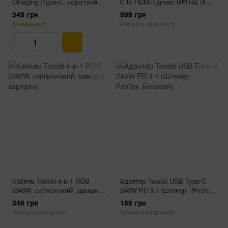
Charging (Type-C, короткий
C to HDMI Ugreen MM142 (4K
кабель, MagSafe)
60Гц, 1.5 м)
349 грн
999 грн
В наявності
Немає в наявності
Кабель Toocki 4-в-1 RGB
Адаптер Toocki USB Type‑C
(240W, силіконовий, швидка
240W PD 3.1 (Штекер - Розʼєм,
зарядка)
Боковий)
349 грн
199 грн
Немає в наявності
Немає в наявності