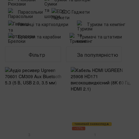
Парасольки
EDC Гаджети
Гаманці та картхолдери
Туризм та кемпінг
Брелоки та карабіни
Тримачі та штативи
Фільтр
За популярністю
тижневий знижкопад🔥
−17%
3
1