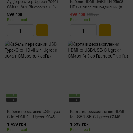
Аудіо ресивер Ugreen 70601
Кабель HDMI UGREEN 25908
CM309 Aux Bluetooth 5.3 (5 В,
HD171 високошвидкісний (8K
USB 2.0, 3.5 мм)
60 Гц, HDMI 2.1)
599 грн
499 грн
599 грн
В наявності
В наявності
3
3
3
3
1
Кабель перехідник USB Type-
Карта відеозахоплення HDMI
C to HDMI 2.1 Ugreen 90451
to USB/USB-C Ugreen CM489
CM565 (8K 60Гц)
(4K 60 Гц, 1080P 30 Гц)
1 499 грн
1 599 грн
В наявності
В наявності