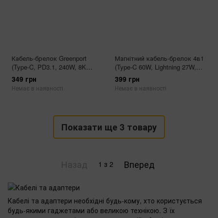
Кабель-брелок Greenport
Магнітний кабель-брелок 4в1
(Type-C, PD3.1, 240W, 8K
(Type-C 60W, Lightning 27W,
40Gbps, 13см, Чорний)
PD, Швидка зарядка)
349 грн
399 грн
Немає в наявності
Немає в наявності
Показати ще 3 товару
Назад
Вперед
1
з 2
Кабелі та адаптери необхідні будь-кому, хто користується
будь-якими гаджетами або великою технікою. З їх