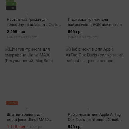
3
3
1
Настільний тримач для
Підставка-тримач для
телефону та планшета Oulike
навушників з RGB-підсвіткою
CT07 (з кронштейном)
2 299 грн
599 грн
Немає в наявності
Немає в наявності
−25%
5
1
Штатив-тринога для
Набір чохлів для Apple AirTag
смартфона Ulanzi MA30
Dux Ducis (силіконовий, набір
(Регульований, MagSafe)
4 шт, різні кольори)
1 119 грн
549 грн
1 499 грн