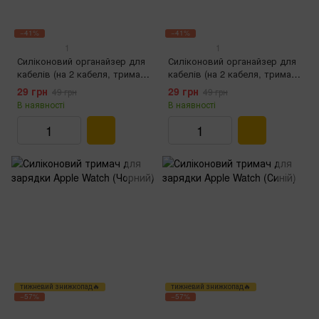
−41%
−41%
1
1
Силіконовий органайзер для
Силіконовий органайзер для
кабелів (на 2 кабеля, тримачі
кабелів (на 2 кабеля, тримачі
для кабелів, червоний)
для кабелів, синій)
29 грн
29 грн
49 грн
49 грн
В наявності
В наявності
тижневий знижкопад🔥
тижневий знижкопад🔥
−57%
−57%