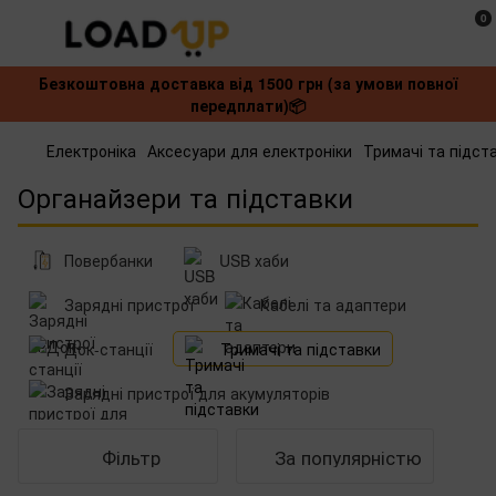
0
Безкоштовна доставка від 1500 грн (за умови повної
передплати)📦
Електроніка
Аксесуари для електроніки
Тримачі та підст
Органайзери та підставки
Повербанки‌
USB хаби
Зарядні пристрої
Кабелі та адаптери ‌
Док-станції
Тримачі та підставки
Зарядні пристрої для акумуляторів
Фільтр
За популярністю