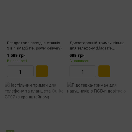
Бездротова зарядна станція
Двохсторонній тримач-кільце
3 в 1 (MagSafe, power delivery)
для телефону (Magsafe,
чорний)
1 599 грн
699 грн
В наявності
В наявності
хіт