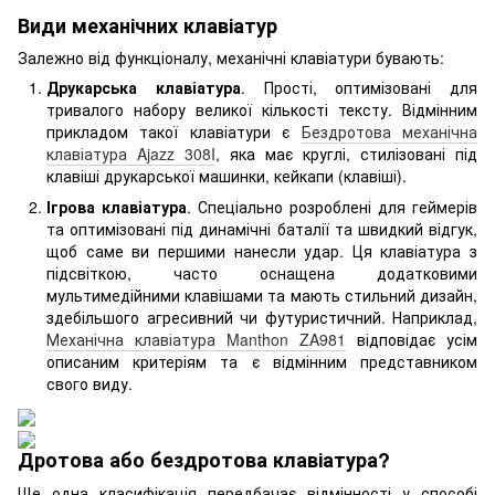
Види механічних клавіатур
Залежно від функціоналу, механічні клавіатури бувають:
Друкарська клавіатура
. Прості, оптимізовані для
тривалого набору великої кількості тексту. Відмінним
прикладом такої клавіатури є
Бездротова механічна
клавіатура Ajazz 308I
, яка має круглі, стилізовані під
клавіші друкарської машинки, кейкапи (клавіші).
Ігрова клавіатура
. Спеціально розроблені для геймерів
та оптимізовані під динамічні баталії та швидкий відгук,
щоб саме ви першими нанесли удар. Ця клавіатура з
підсвіткою, часто оснащена додатковими
мультимедійними клавішами та мають стильний дизайн,
здебільшого агресивний чи футуристичний. Наприклад,
Механічна клавіатура Manthon ZA981
відповідає усім
описаним критеріям та є відмінним представником
свого виду.
Дротова або бездротова клавіатура?
Ще одна класифікація передбачає відмінності у способі