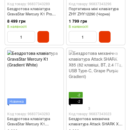
Код товару: 96837343289
Код товару: 96837343296
Бездротова клавіатура
Портативна міні клавіатура
GravaStar Mercury K1 Pro
ZHY ZHY12290 (Чорна)
(Interstellar Silver)
8 499 грн
1 799 грн
В наявності
В наявності
-2
Новинка
-2
3
Код товару: 96837343283
Код товару: 96837343023
Бездротова клавіатура
Бездротова механічна
GravaStar Mercury K1
клавіатура Attack SHARK X85
(Gradient White)
(82 клавіші, BT, 2.4 ГГц, USB