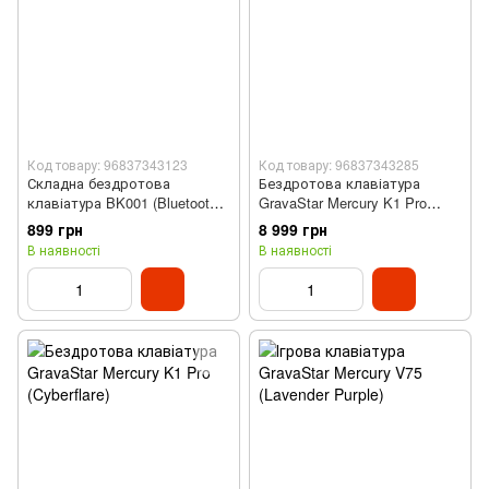
Код товару: 96837343123
Код товару: 96837343285
Складна бездротова
Бездротова клавіатура
клавіатура BK001 (Bluetooth,
GravaStar Mercury K1 Pro
Чорний)
(Cyberpunk)
899 грн
8 999 грн
В наявності
В наявності