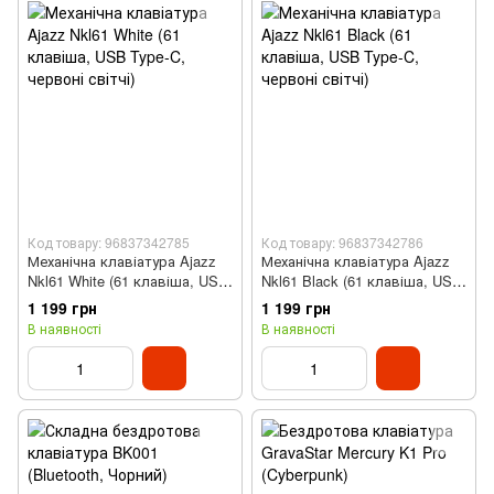
Код товару: 96837342785
Код товару: 96837342786
Механічна клавіатура Ajazz
Механічна клавіатура Ajazz
Nkl61 White (61 клавіша, USB
Nkl61 Black (61 клавіша, USB
Type-C, червоні світчі)
Type-C, червоні світчі)
1 199 грн
1 199 грн
В наявності
В наявності