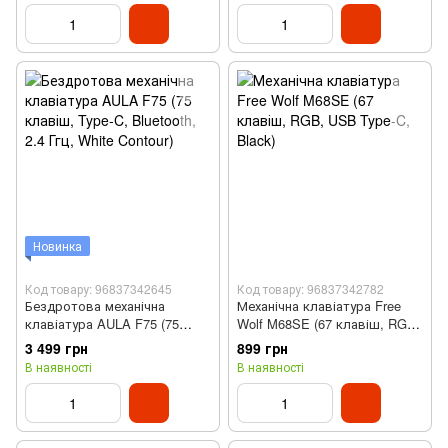
Новинка
Код товару: 96837342645
Код товару: 96837342782
Бездротова механічна
Механічна клавіатура Free
клавіатура AULA F75 (75
Wolf M68SE (67 клавіш, RGB,
клавіш, Type-C, Bluetooth, 2.4
USB Type-C, Black)
3 499 грн
899 грн
Ггц, White Contour)
В наявності
В наявності