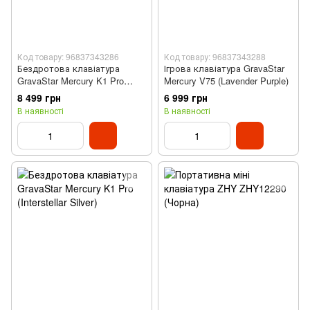
Код товару: 96837343286
Код товару: 96837343288
Бездротова клавіатура
Ігрова клавіатура GravaStar
GravaStar Mercury K1 Pro
Mercury V75 (Lavender Purple)
(Cyberflare)
8 499 грн
6 999 грн
В наявності
В наявності