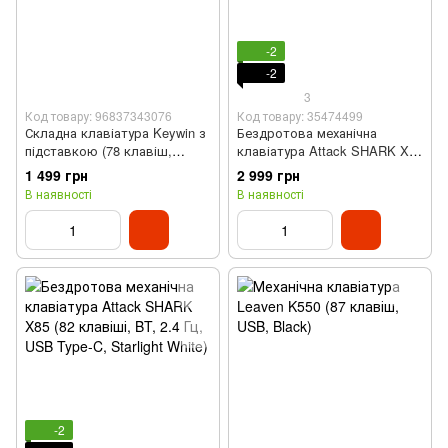
-2
-2
3
Код товару: 96837343076
Код товару: 35474499
Складна клавіатура Keywin з
Бездротова механічна
підставкою (78 клавіш,
клавіатура Attack SHARK X85
Чорний)
(82 клавіші, BT, 2.4 ГГц, USB
1 499 грн
2 999 грн
Type-C, BlackBerry)
В наявності
В наявності
-2