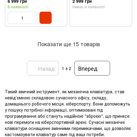
6 999 грн
2 999 грн
Type-C,‌ Grape Purple Gradient)
В наявності
Немає в наявності
Показати ще 15 товарів
Назад
Вперед
1
з 2
Такий звичний інструмент, як механічна клавіатура, став
невід'ємною складовою сучасного офісу, складу,
домашнього робочого місця, кіберспорту. Вони допоможуть
у пошуку потрібної інформації, оптимізовані під
програмування або стануть надійною "зброєю", що принесе
нові перемоги на кіберспортивній арені. Сучасні механічні
клавіатури оснащенні змінними перемикачами, що дозволяє
кастомізувати клавіатур саме під ваші потреби.