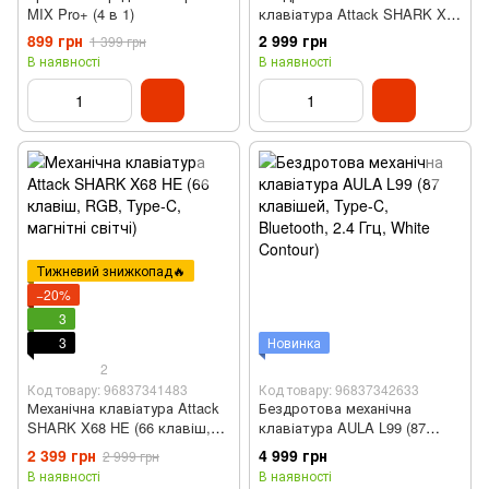
MIX Pro+ (4 в 1)
клавіатура Attack SHARK X66
(66 клавіш, 2.4 ГГц‌, USB
899 грн
2 999 грн
1 399 грн
Type-C, RGB, Grey Gradien)
В наявності
В наявності
Тижневий знижкопад🔥
−20%
3
3
Новинка
2
Код товару: 96837341483
Код товару: 96837342633
Механічна клавіатура Attack
Бездротова механічна
SHARK X68 HE (66 клавіш,
клавіатура AULA L99 (87
RGB, Type-C, магнітні світчі)
клавішей, Type-C, Bluetooth,
2 399 грн
4 999 грн
2 999 грн
2.4 Ггц, White Contour)
В наявності
В наявності