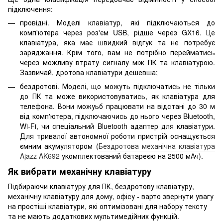
підключення:
провідні. Моделі клавіатур, які підключаються до
комп'ютера через роз'єм USB, рідше через GX16. Це
клавіатура, яка має швидкий відгук та не потребує
заряджання. Крім того, вам не потрібно перейматись
через можливу втрату сигналу між ПК та клавіатурою.
Зазвичай, дротова клавіатури дешевша;
бездротові. Моделі, що можуть підключатись не тільки
до ПК та може використовуватись, як клавіатура для
телефона. Вони можуьб працювати на відстані до 30 м
від комп'ютера, підключаючись до нього через Bluetooth,
Wi-Fi, чи спеціальний Bluetooth адаптер для клавіатури.
Для тривалої автономної роботи пристрій оснащується
ємним акумулятором (
Бездротова механічна клавіатура
Ajazz AK692
укомплектований батареєю на 2500 мАч).
Як вибрати механічну клавіатуру
Підбираючи клавіатуру для ПК,
бездротову клавіатуру,
механічну клавіатуру для дому, офісу - варто звернути увагу
на простіші клавіатури, які оптимізовані для набору тексту
та не мають додаткових мультимедійних функцій
.