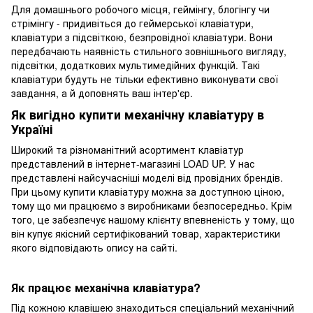
Для домашнього робочого місця, геймінгу, блогінгу чи
стрімінгу - придивіться до геймерської клавіатури,
клавіатури з підсвіткою, безпровідної клавіатури. Вони
передбачають наявність стильного зовнішнього вигляду,
підсвітки, додаткових мультимедійних функцій. Такі
клавіатури будуть не тільки ефективно виконувати свої
завдання, а й доповнять ваш інтер'єр.
Як вигідно купити механічну клавіатуру в
Україні
Широкий та різноманітний асортимент клавіатур
представлений в інтернет-магазині LOAD UP. У нас
представлені найсучасніші моделі від провідних брендів.
При цьому купити клавіатуру можна за доступною ціною,
тому що ми працюємо з виробниками безпосередньо. Крім
того, це забезпечує нашому клієнту впевненість у тому, що
він купує якісний сертифікований товар, характеристики
якого відповідають опису на сайті.
Як працює механічна клавіатура?
Під кожною клавішею знаходиться спеціальний механічний