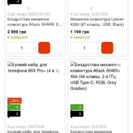
-2
3
3
Код товару: 96837341527
Код товару: 35467535
Бездротова механічна
Механічна клавіатура Leaven
клавіатура Attack SHARK X85
K550 (87 клавіш, USB, Black)
(82 клавіші, BT, 2.4 Гц, USB
2 999 грн
1 199 грн
Type-C, Starlight White)
В наявності
В наявності
−36%
3
3
3
3
Код товару: 35470482
Код товару: 35474501
Ігровий набір для телефона
Бездротова механічна