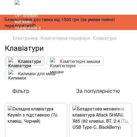
Безкоштовна доставка від 1500 грн (за умови повної
передплати)📦
Електроніка
Комп'ютерна периферія
Клавіатури
Клавіатури
Клавіатури
Комп'ютерні мишки
Килимки для миші
Фільтр
За популярністю