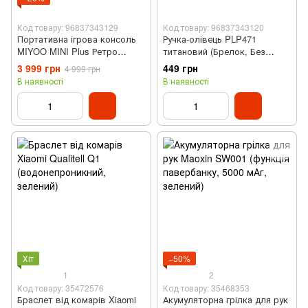
Код товару: 96837343129
Код товару: 96837343120
Портативна ігрова консоль
Ручка-олівець PLP471
MIYOO MINI Plus Ретро
титановий (Брелок, Без
(128Gb, 2.8" HD IPS, Чорний)
чорнил, 45 мм)
3 999 грн
449 грн
4 999 грн
В наявності
В наявності
Хіт
−50%
1
2
Код товару: 35472576
Код товару: 35468353
Браслет від комарів Xiaomi
Акумуляторна грілка для рук