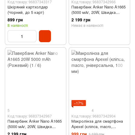
Код товару: 96837343317
Код товару: 96837342966
Шкіряний картхолдер
Павербанк Anker Nano A1665
(Чорний, до 5 карт)
(5000 мАг, 20W, Швидка
зарядка, Рожевий)
899 грн
2 199 грн
В наявності
Немає в наявності
−17%
5
4
Код товару: 96837342967
Код товару: 96837342904
Павербанк Anker Nano A1665
Макролінза для смартфона
(5000 мАг, 20W, Швидка
Apexel (кліпса, macro,
зарядка, Чорний)
універсальна, 100 мм)
2 199 грн
999 грн
1 199 грн