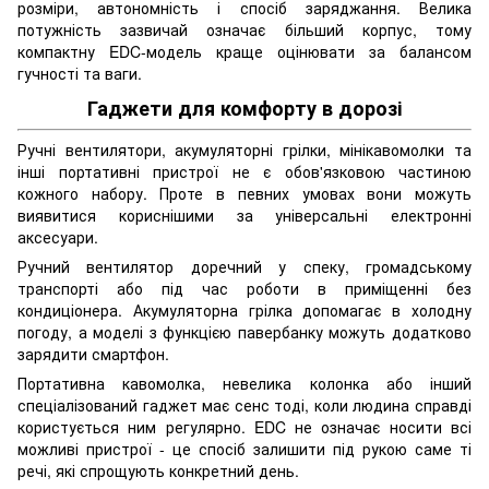
розміри, автономність і спосіб заряджання. Велика
потужність зазвичай означає більший корпус, тому
компактну EDC-модель краще оцінювати за балансом
гучності та ваги.
Гаджети для комфорту в дорозі
Ручні вентилятори, акумуляторні грілки, мінікавомолки та
інші портативні пристрої не є обов'язковою частиною
кожного набору. Проте в певних умовах вони можуть
виявитися кориснішими за універсальні електронні
аксесуари.
Ручний вентилятор доречний у спеку, громадському
транспорті або під час роботи в приміщенні без
кондиціонера. Акумуляторна грілка допомагає в холодну
погоду, а моделі з функцією павербанку можуть додатково
зарядити смартфон.
Портативна кавомолка, невелика колонка або інший
спеціалізований гаджет має сенс тоді, коли людина справді
користується ним регулярно. EDC не означає носити всі
можливі пристрої - це спосіб залишити під рукою саме ті
речі, які спрощують конкретний день.