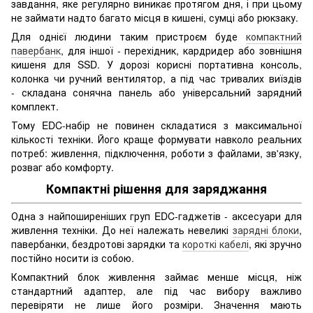
завдання, яке регулярно виникає протягом дня, і при цьому
не займати надто багато місця в кишені, сумці або рюкзаку.
Для однієї людини таким пристроєм буде
компактний
павербанк
, для іншої - перехідник, кардридер або зовнішня
кишеня для SSD. У дорозі корисні портативна консоль,
колонка чи ручний вентилятор, а під час тривалих виїздів
- складана сонячна панель або універсальний зарядний
комплект.
Тому EDC-набір не повинен складатися з максимальної
кількості техніки. Його краще формувати навколо реальних
потреб: живлення, підключення, роботи з файлами, зв'язку,
розваг або комфорту.
Компактні рішення для заряджання
Одна з найпоширеніших груп EDC-гаджетів - аксесуари для
живлення техніки. До неї належать невеликі
зарядні блоки
,
павербанки, бездротові зарядки та
короткі кабелі
, які зручно
постійно носити із собою.
Компактний блок живлення займає менше місця, ніж
стандартний адаптер, але під час вибору важливо
перевіряти не лише його розміри. Значення мають