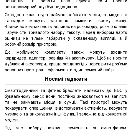
навчання та роботи поза офісом, коли носити
повнорозмірний ноутбук недоцільно.
Складана клавіатура займає небагато місця, а моделі з
тачпадом можуть частково замінити окрему мишу.
Водночас компактність впливає на розкладку, розмір клавіш
і зручність тривалого набору тексту. Перед вибором варто
оцінити не тільки габарити у складеному вигляді, а й
робочий розмір пристрою.
До мобільного комплекту також можуть входити
кардридер, адаптер і зовнішній накопичувач. Щоб не носити
дублюючі аксесуари, краще заздалегідь перевірити роз'єми
основних пристроїв і сформувати один сумісний набір.
Носимі гаджети
Смартгодинники та фітнес-браслети належать до EDC у
буквальному сенсі: вони постійно знаходяться на зап'ясті
та не займають місця в сумці. Такі пристрої можуть
показувати сповіщення, відстежувати активність, керувати
музикою та виконувати інші функції залежно від конкретної
моделі.
Під час вибору важливі сумісність зі смартфоном,