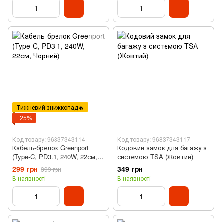
Тижневий знижкопад🔥
−25%
Код товару: 96837343114
Код товару: 96837343117
Кабель-брелок Greenport
Кодовий замок для багажу з
(Type-C, PD3.1, 240W, 22см,
системою TSA (Жовтий)
Чорний)
299 грн
349 грн
399 грн
В наявності
В наявності