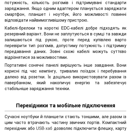
потужність, кількість роз'ємів і підтримувані стандарти
заряджання. Якщо одним адаптером планується заряджати
смартфон, планшет і ноутбук, його можливості повинні
відповідати найвимогливішому пристрою.
Кабелі-брелоки та короткі EDC-кабелі добре підходять як
резервний варіант. Вони не заплутуються в сумці та завжди
залишаються під рукою, проте перед купівлею варто
перевірити тип роз'ємів, допустиму потужність і підтримку
передавання даних. Зовні схожі кабелі можуть суттєво
відрізнятися за можливостями.
Портативні сонячні панелі вирішують інше завдання. Вони
корисні під час кемпінгу, тривалих поїздок і перебування
далеко від розетки. Їх доцільно використовувати разом із
павербанком, який накопичує енергію та забезпечує
стабільніше заряджання техніки.
Перехідники та мобільне підключення
Сучасні ноутбуки й планшети стають тоншими, але разом із
цим часто втрачають частину звичних портів. Компактний
перехідник або
USB-хаб
дозволяє підключити флешку, карту