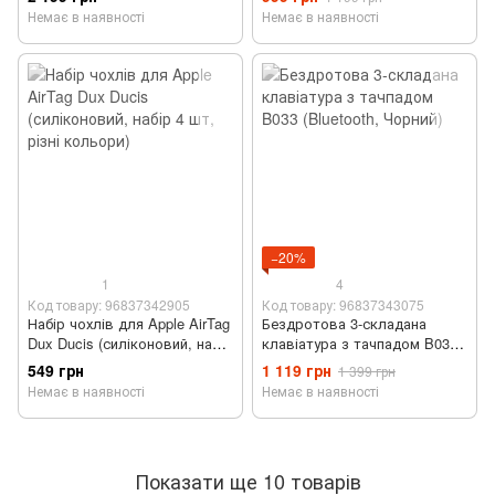
Немає в наявності
Немає в наявності
−20%
1
4
Код товару: 96837342905
Код товару: 96837343075
Набір чохлів для Apple AirTag
Бездротова 3-складана
Dux Ducis (силіконовий, набір
клавіатура з тачпадом B033
4 шт, різні кольори)
(Bluetooth, Чорний)
549 грн
1 119 грн
1 399 грн
Немає в наявності
Немає в наявності
Показати ще 10 товарів