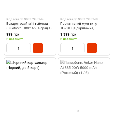
Код товару: 96837343244
Код товару: 96837343248
Бездротовий міні-геймпад
Портативний мультитул
(Bluetooth, 180mAh, вібрація)
TGZUO (відкривачка,
гайковер, цвяходер,
999 грн
1 399 грн
титановий)
В наявності
В наявності
5