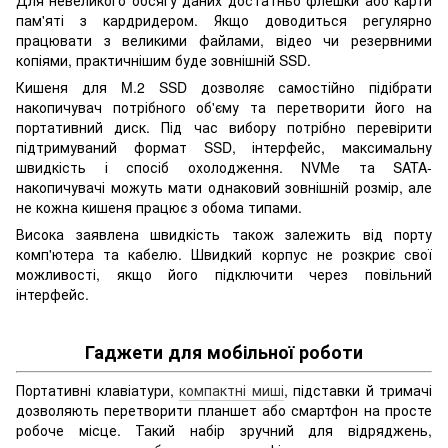
пам'яті з кардридером. Якщо доводиться регулярно
працювати з великими файлами, відео чи резервними
копіями, практичнішим буде зовнішній SSD.
Кишеня для M.2 SSD дозволяє самостійно підібрати
накопичувач потрібного об'єму та перетворити його на
портативний диск. Під час вибору потрібно перевірити
підтримуваний формат SSD, інтерфейс, максимальну
швидкість і спосіб охолодження. NVMe та SATA-
накопичувачі можуть мати однаковий зовнішній розмір, але
не кожна кишеня працює з обома типами.
Висока заявлена швидкість також залежить від порту
комп'ютера та кабелю. Швидкий корпус не розкриє свої
можливості, якщо його підключити через повільний
інтерфейс.
Гаджети для мобільної роботи
Портативні клавіатури,
компактні миші
, підставки й тримачі
дозволяють перетворити планшет або смартфон на просте
робоче місце. Такий набір зручний для відряджень,