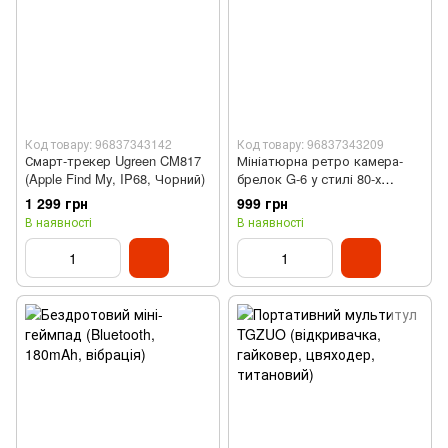
Код товару: 96837343142
Код товару: 96837343209
Смарт-трекер Ugreen CM817
Мініатюрна ретро камера-
(Apple Find My, IP68, Чорний)
брелок G-6 у стилі 80-х
(Жовтий)
1 299 грн
999 грн
В наявності
В наявності