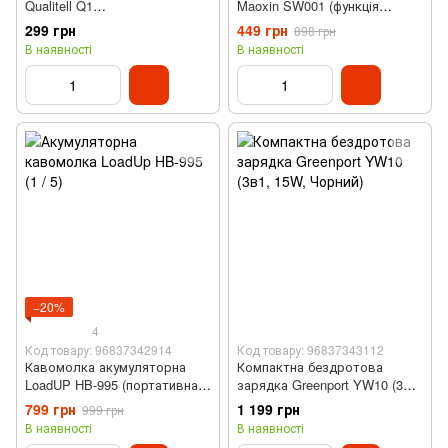
Qualitell Q1
Maoxin SW001 (функція
(водонепроникний, зелений)
павербанку, 5000 мАг,
299 грн
449 грн
898 грн
зелений)
В наявності
В наявності
−20%
4
Код товару: 96837342914
Код товару: 96837343112
Кавомолка акумуляторна
Компактна бездротова
LoadUP HB-995 (портативна,
зарядка Greenport YW10 (3в1,
електрична, USB)
15W, Чорний)
799 грн
1 199 грн
999 грн
В наявності
В наявності