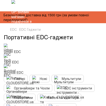
Безкоштовна доставка від 1500 грн (за умови повної
передплати)📦
EDC
EDC Гаджети
Портативні EDC-гаджети
Urban EDC
Tech EDC
Survival EDC
Ліхтарі
Ножі
Мультитули
Органайзери та Чохли
EDC інструменти
Повербанки
Кабелі та адаптери