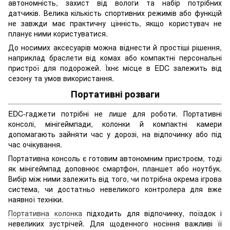
автономність, захист від вологи та набір потрібних
датчиків. Велика кількість спортивних режимів або функцій
не завжди має практичну цінність, якщо користувач не
планує ними користуватися.
До носимих аксесуарів можна віднести й простіші рішення,
наприклад браслети від комах або компактні персональні
пристрої для подорожей. Їхнє місце в EDC залежить від
сезону та умов використання.
Портативні розваги
EDC-гаджети потрібні не лише для роботи. Портативні
консолі, мінігеймпади, колонки й компактні камери
допомагають зайняти час у дорозі, на відпочинку або під
час очікування.
Портативна консоль є готовим автономним пристроєм, тоді
як мінігеймпад доповнює смартфон, планшет або ноутбук.
Вибір між ними залежить від того, чи потрібна окрема ігрова
система, чи достатньо невеликого контролера для вже
наявної техніки.
Портативна колонка
підходить для відпочинку, поїздок і
невеликих зустрічей. Для щоденного носіння важливі її