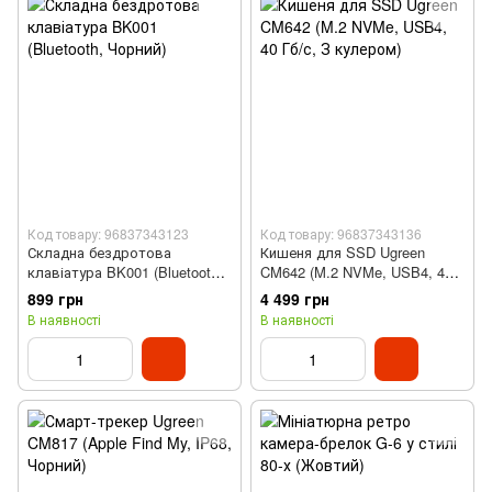
Код товару: 96837343123
Код товару: 96837343136
Складна бездротова
Кишеня для SSD Ugreen
клавіатура BK001 (Bluetooth,
CM642 (M.2 NVMe, USB4, 40
Чорний)
Гб/с, З кулером)
899 грн
4 499 грн
В наявності
В наявності