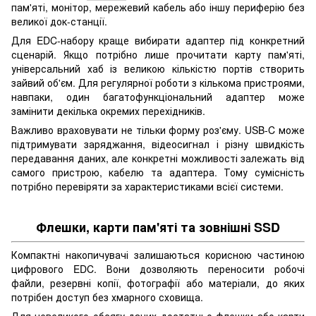
пам'яті, монітор, мережевий кабель або іншу периферію без
великої док-станції.
Для EDC-набору краще вибирати адаптер під конкретний
сценарій. Якщо потрібно лише прочитати карту пам'яті,
універсальний хаб із великою кількістю портів створить
зайвий об'єм. Для регулярної роботи з кількома пристроями,
навпаки, один багатофункціональний адаптер може
замінити декілька окремих перехідників.
Важливо враховувати не тільки форму роз'єму. USB-C може
підтримувати заряджання, відеосигнал і різну швидкість
передавання даних, але конкретні можливості залежать від
самого пристрою, кабелю та адаптера. Тому сумісність
потрібно перевіряти за характеристиками всієї системи.
Флешки, карти пам'яті та зовнішні SSD
Компактні накопичувачі залишаються корисною частиною
цифрового EDC. Вони дозволяють переносити робочі
файли, резервні копії, фотографії або матеріали, до яких
потрібен доступ без хмарного сховища.
Для невеликого обсягу даних достатньо флешки або карти