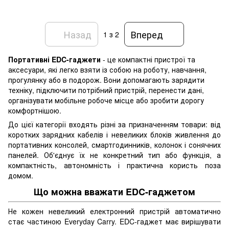
Назад
Вперед
1
з 2
Портативні EDC-гаджети
- це компактні пристрої та
аксесуари, які легко взяти із собою на роботу, навчання,
прогулянку або в подорож. Вони допомагають зарядити
техніку, підключити потрібний пристрій, перенести дані,
організувати мобільне робоче місце або зробити дорогу
комфортнішою.
До цієї категорії входять різні за призначенням товари: від
коротких зарядних кабелів і невеликих блоків живлення до
портативних консолей, смартгодинників, колонок і сонячних
панелей. Об'єднує їх не конкретний тип або функція, а
компактність, автономність і практична користь поза
домом.
Що можна вважати EDC-гаджетом
Не кожен невеликий електронний пристрій автоматично
стає частиною Everyday Carry. EDC-гаджет має вирішувати