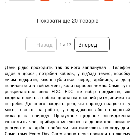
Показати ще 20 товарів
Назад
Вперед
1
з 17
День рідко проходить так як його запланував . Телефон
сідає в дорозі, потрібен кабель, у під'їзді темно, коробку
нічим відкрити, ключі губляться серед дрібниць, а дощ
починається в той момент, коли парасолі немає. Саме тут і
розкривається сенс EDC. EDC це набір предметів, які
людина носить із собою щодня під власний ритм, звички та
потреби. До нього входять речі, які справді працюють у
місті, в авто, на роботі, у відрядженні або на короткій
вилазці на природу. Продумане щоденне спорядження
економить час, прибирає метушню та допомагає швидше
реагувати на дрібні проблеми, які виникають по ходу дня.
Саме тому Every Day Carry давно перетворився на окрему