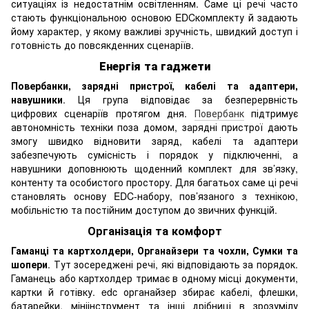
ситуаціях із недостатнім освітленням. Саме ці речі часто
стають функціональною основою EDCкомплекту й задають
йому характер, у якому важливі зручність, швидкий доступ і
готовність до повсякденних сценаріїв.
Енергія та гаджети
Повербанки, зарядні пристрої, кабелі та адаптери,
навушники
. Ця група відповідає за безперервність
цифрових сценаріїв протягом дня.
Повербанк
підтримує
автономність техніки поза домом, зарядні пристрої дають
змогу швидко відновити заряд, кабелі та адаптери
забезпечують сумісність і порядок у підключенні, а
навушники доповнюють щоденний комплект для зв’язку,
контенту та особистого простору. Для багатьох саме ці речі
становлять основу EDC-набору, пов’язаного з технікою,
мобільністю та постійним доступом до звичних функцій.
Організація та комфорт
Гаманці та картхолдери, Органайзери та чохли, Сумки та
шопери
. Тут зосереджені речі, які відповідають за порядок.
Гаманець або картхолдер тримає в одному місці документи,
картки й готівку. edc органайзер збирає кабелі, флешки,
батарейки, мініінструмент та інші дрібниці в зрозумілу