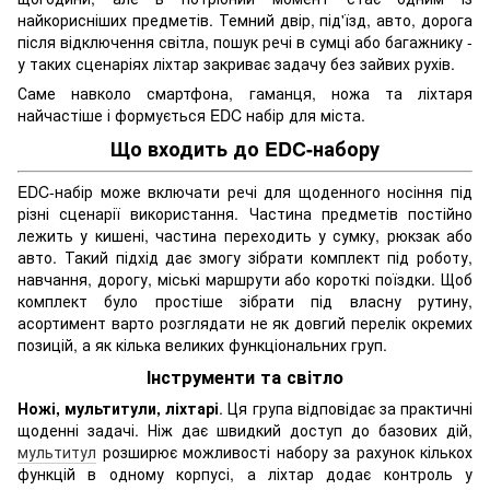
найкорисніших предметів. Темний двір, під'їзд, авто, дорога
після відключення світла, пошук речі в сумці або багажнику -
у таких сценаріях ліхтар закриває задачу без зайвих рухів.
Саме навколо смартфона, гаманця, ножа та ліхтаря
найчастіше і формується EDC набір для міста.
Що входить до EDC-набору
EDC-набір може включати речі для щоденного носіння під
різні сценарії використання. Частина предметів постійно
лежить у кишені, частина переходить у сумку, рюкзак або
авто. Такий підхід дає змогу зібрати комплект під роботу,
навчання, дорогу, міські маршрути або короткі поїздки. Щоб
комплект було простіше зібрати під власну рутину,
асортимент варто розглядати не як довгий перелік окремих
позицій, а як кілька великих функціональних груп.
Інструменти та світло
Ножі, мультитули, ліхтарі
. Ця група відповідає за практичні
щоденні задачі. Ніж дає швидкий доступ до базових дій,
мультитул
розширює можливості набору за рахунок кількох
функцій в одному корпусі, а ліхтар додає контроль у