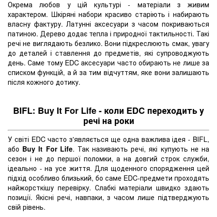
Окрема любов у цій культурі - матеріали з живим
характером. Шкіряні набори красиво старіють і набирають
власну фактуру. Латунні аксесуари з часом покриваються
патиною. Дерево додає тепла і природної тактильності. Такі
речі не виглядають безлико. Вони підкреслюють смак, увагу
до деталей і ставлення до предметів, які супроводжують
день. Саме тому EDC аксесуари часто обирають не лише за
списком функцій, а й за тим відчуттям, яке вони залишають
після кожного дотику.
BIFL: Buy It For Life - коли EDC переходить у
речі на роки
У світі EDC часто з'являється ще одна важлива ідея - BIFL,
або
Buy It For Life
. Так називають речі, які купують не на
сезон і не до першої поломки, а на довгий строк служби,
ідеально - на усе життя. Для щоденного спорядження цей
підхід особливо близький, бо саме EDC-предмети проходять
найжорсткішу перевірку. Слабкі матеріали швидко здають
позиції. Якісні речі, навпаки, з часом лише підтверджують
свій рівень.