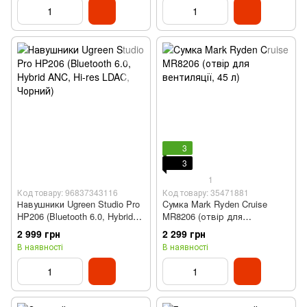
3
3
1
Код товару: 96837343116
Код товару: 35471881
Навушники Ugreen Studio Pro
Cумка Mark Ryden Cruise
HP206 (Bluetooth 6.0, Hybrid
MR8206 (отвір для
ANC, Hi-res LDAC, Чорний)
вентиляції, 45 л)
2 999 грн
2 299 грн
В наявності
В наявності