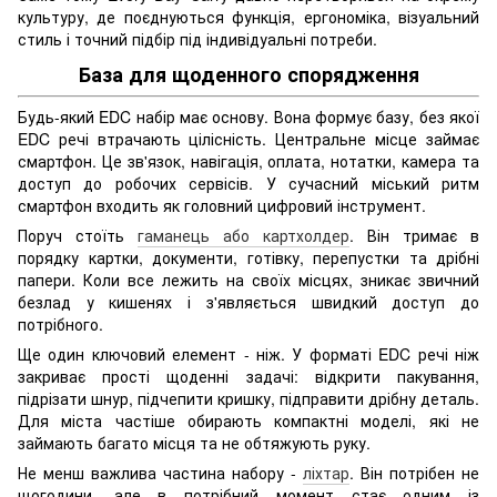
культуру, де поєднуються функція, ергономіка, візуальний
стиль і точний підбір під індивідуальні потреби.
База для щоденного спорядження
Будь-який EDC набір має основу. Вона формує базу, без якої
EDC речі втрачають цілісність. Центральне місце займає
смартфон. Це зв'язок, навігація, оплата, нотатки, камера та
доступ до робочих сервісів. У сучасний міський ритм
смартфон входить як головний цифровий інструмент.
Поруч стоїть
гаманець або картхолдер
. Він тримає в
порядку картки, документи, готівку, перепустки та дрібні
папери. Коли все лежить на своїх місцях, зникає звичний
безлад у кишенях і з'являється швидкий доступ до
потрібного.
Ще один ключовий елемент - ніж. У форматі EDC речі ніж
закриває прості щоденні задачі: відкрити пакування,
підрізати шнур, підчепити кришку, підправити дрібну деталь.
Для міста частіше обирають компактні моделі, які не
займають багато місця та не обтяжують руку.
Не менш важлива частина набору -
ліхтар
. Він потрібен не
щогодини, але в потрібний момент стає одним із