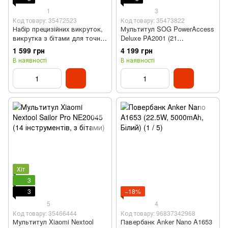
1
3
Код товару: 35472523
Код товару: 35473822
Набір прецизійних викруток,
Мультитул SOG PowerAccess
викрутка з бітами для точних
Deluxe PA2001 (21
робіт Jakemy JM-8192 (180 в
інструмент, тримач біт, з
1 599 грн
4 199 грн
1, CR-V, в контейнері)
чохлом, плоскогубці)
В наявності
В наявності
Хіт
3
3
−18%
5
4
Код товару: 35466444
Код товару: 96837342968
Мультитул Xiaomi Nextool
Павербанк Anker Nano A1653