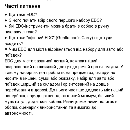
Часті питання
Що таке EDC?
З чого почати збір свого першого набору EDC?
Які EDC-інструменти можна брати з собою в ручну
поклажу літака?
Що таке "офісний EDC" (Gentleman's Carry) і що туди
входить?
Чим EDC для міста відрізняється від набору для авто або
поїздок?
EDC для міста зазвичай легший, компактніший і
розрахований на швидкий доступ до речей протягом дня. У
такому наборі акцент роблять на предметах, які зручно
носити в кишені, сумці або рюкзаку. Набір для авто або
поїздок ширший за складом і орієнтований на довше
перебування в дорозі. До нього частіше додають місткіший
повербанк, зарядні рішення, аптечний мінімум, більший
мультитул, додаткові кабелі. Різниця між ними полягає в
обсязі, сценаріях використання та вимогах до
автономності.