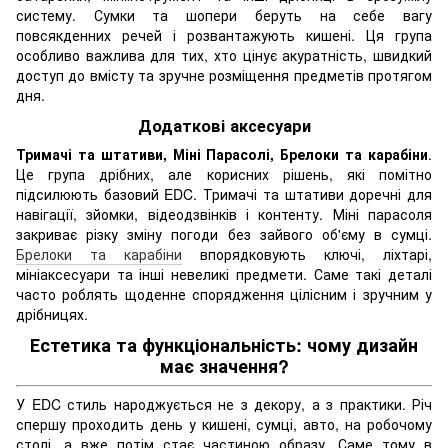
систему. Сумки та шопери беруть на себе вагу
повсякденних речей і розвантажують кишені. Ця група
особливо важлива для тих, хто цінує акуратність, швидкий
доступ до вмісту та зручне розміщення предметів протягом
дня.
Додаткові аксесуари
Тримачі та штативи, Міні Парасолі, Брелоки та карабіни
.
Це група дрібних, але корисних рішень, які помітно
підсилюють базовий EDC. Тримачі та штативи доречні для
навігації, зйомки, відеодзвінків і контенту. Міні парасоля
закриває різку зміну погоди без зайвого об'єму в сумці.
Брелоки та карабіни
впорядковують ключі, ліхтарі,
мініаксесуари та інші невеликі предмети. Саме такі деталі
часто роблять щоденне спорядження цілісним і зручним у
дрібницях.
Естетика та функціональність: чому дизайн
має значення?
У EDC стиль народжується не з декору, а з практики. Річ
спершу проходить день у кишені, сумці, авто, на робочому
столі, а вже потім стає частиною образу. Саме тому в