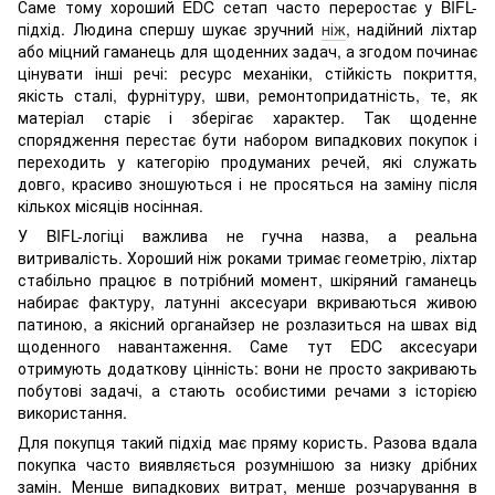
Саме тому хороший EDC сетап часто переростає у BIFL-
підхід. Людина спершу шукає зручний
ніж
, надійний ліхтар
або міцний гаманець для щоденних задач, а згодом починає
цінувати інші речі: ресурс механіки, стійкість покриття,
якість сталі, фурнітуру, шви, ремонтопридатність, те, як
матеріал старіє і зберігає характер. Так щоденне
спорядження перестає бути набором випадкових покупок і
переходить у категорію продуманих речей, які служать
довго, красиво зношуються і не просяться на заміну після
кількох місяців носінная.
У BIFL-логіці важлива не гучна назва, а реальна
витривалість. Хороший ніж роками тримає геометрію, ліхтар
стабільно працює в потрібний момент, шкіряний гаманець
набирає фактуру, латунні аксесуари вкриваються живою
патиною, а якісний органайзер не розлазиться на швах від
щоденного навантаження. Саме тут EDC аксесуари
отримують додаткову цінність: вони не просто закривають
побутові задачі, а стають особистими речами з історією
використання.
Для покупця такий підхід має пряму користь. Разова вдала
покупка часто виявляється розумнішою за низку дрібних
замін. Менше випадкових витрат, менше розчарування в