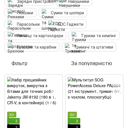
Зарядні пристрої
Навушники‌
Рюкзаки
Сумки та шопери
Парасольки
EDC Гаджети
Гаманці та картхолдери
Туризм та кемпінг
Брелоки та карабіни
Тримачі та штативи
Фільтр
За популярністю
Хіт
Хіт
3
3
3
3