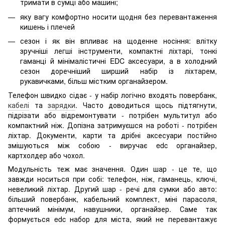
тримати в сумці або машині;
яку вагу комфортно носити щодня без перевантаження
кишень і плечей
сезон і як він впливає на щоденне носіння: влітку
зручніші легші інструменти, компактні ліхтарі, тонкі
гаманці й мінімалістичні EDC аксесуари, а в холодний
сезон доречніший ширший набір із ліхтарем,
рукавичками, більш містким органайзером.
Телефон швидко сідає - у набір логічно входять повербанк,
кабелі
та
зарядки
. Часто доводиться щось підтягнути,
підрізати або відремонтувати - потрібен мультитул або
компактний ніж. Допізна затримуєшся на роботі - потрібен
ліхтар. Документи, карти та дрібні аксесуари постійно
змішуються між собою - виручає edc органайзер,
картхолдер або чохол.
Модульність теж має значення. Один шар - це те, що
завжди носиться при собі: телефон, ніж, гаманець, ключі,
невеликий ліхтар. Другий шар - речі для сумки або авто:
більший повербанк, кабельний комплект, міні парасоля,
аптечний мінімум, навушники, органайзер. Саме так
формується edc набор для міста, який не перевантажує