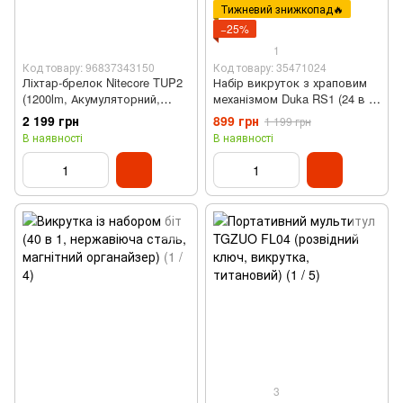
Тижневий знижкопад🔥
−25%
1
Код товару: 96837343150
Код товару: 35471024
Ліхтар-брелок Nitecore TUP2
Набір викруток з храповим
(1200lm, Акумуляторний,
механізмом Duka RS1 (24 в 1,
IP54, Чорний)
S2 242)
2 199 грн
899 грн
1 199 грн
В наявності
В наявності
3