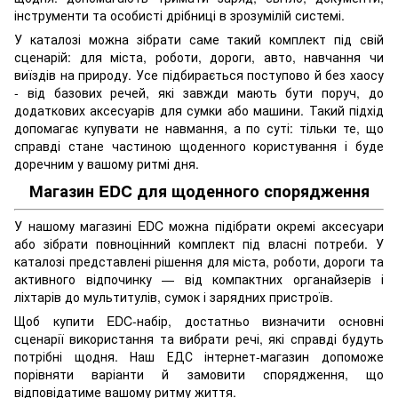
інструменти та особисті дрібниці в зрозумілій системі.
У каталозі можна зібрати саме такий комплект під свій
сценарій: для міста, роботи, дороги, авто, навчання чи
виїздів на природу. Усе підбирається поступово й без хаосу
- від базових речей, які завжди мають бути поруч, до
додаткових аксесуарів для сумки або машини. Такий підхід
допомагає купувати не навмання, а по суті: тільки те, що
справді стане частиною щоденного користування і буде
доречним у вашому ритмі дня.
Магазин EDC для щоденного спорядження
У нашому магазині EDC можна підібрати окремі аксесуари
або зібрати повноцінний комплект під власні потреби. У
каталозі представлені рішення для міста, роботи, дороги та
активного відпочинку — від компактних органайзерів і
ліхтарів до мультитулів, сумок і зарядних пристроїв.
Щоб купити EDC-набір, достатньо визначити основні
сценарії використання та вибрати речі, які справді будуть
потрібні щодня. Наш ЕДС інтернет-магазин допоможе
порівняти варіанти й замовити спорядження, що
відповідатиме вашому ритму життя.