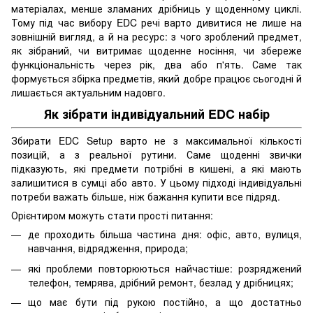
матеріалах, менше зламаних дрібниць у щоденному циклі.
Тому під час вибору EDC речі варто дивитися не лише на
зовнішній вигляд, а й на ресурс: з чого зроблений предмет,
як зібраний, чи витримає щоденне носіння, чи збереже
функціональність через рік, два або п'ять. Саме так
формується збірка предметів, який добре працює сьогодні й
лишається актуальним надовго.
Як зібрати індивідуальний EDC набір
Збирати EDC Setup варто не з максимальної кількості
позицій, а з реальної рутини. Саме щоденні звички
підказують, які предмети потрібні в кишені, а які мають
залишитися в сумці або авто. У цьому підході індивідуальні
потреби важать більше, ніж бажання купити все підряд.
Орієнтиром можуть стати прості питання:
де проходить більша частина дня: офіс, авто, вулиця,
навчання, відрядження, природа;
які проблеми повторюються найчастіше: розряджений
телефон, темрява, дрібний ремонт, безлад у дрібницях;
що має бути під рукою постійно, а що достатньо