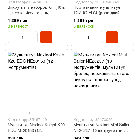
Код товару: 35474398
Код товару: 96837343249
Викрутка із набором біт (40 в
Портативний мультитул
1, нержавіюча сталь,
TGZUO FL04 (розвідний
магнітний органайзер)
ключ, викрутка, титановий)
1 299 грн
1 399 грн
В наявності
В наявності
5
Код товару: 35467449
Код товару: 35473026
Мультитул Nextool Knight K20
Мультитул Nextool Mini Sailor
EDC NE20153 (12
NE20237 (10 інструментів,
інструментів)
мультитул брелок,
899 грн
849 грн