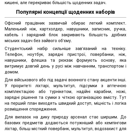
кишені, але перекриває більшість щоденних задач.
Популярні концепції щоденних наборів
Офісний працівник зазвичай обирає легкий комплект.
Маленький ніж, картхолдер, навушники, записник, ручка,
кабель і зарядний блок закривають більшість дрібних
міських задач без зайвого об'єму.
Студентський набір сильніше зав'язаний на техніку.
Телефон, ноутбук, зарядні пристрої, повербанки, ніж,
навушники, флешка та рюкзак формують основу, яка
витримує довгий день у русі між навчанням, транспортом і
домом.
Для військового або під задачі воєнного стану акценти інші.
У пріоритеті ліхтарі, мультитул, підсумки з аптечною
комплектацією або турнікетом, надійні карабіни, ножі,
зарядні рішення та сумки з чіткою організацією вмісту. Тут
на перший план виходять швидкий доступ, міцність і логіка
розміщення спорядження.
Для вилазок на дику природу арсенал стає ширшим. До
базових предметів додаються потужніший або кемпінгови
ліхтар, більш місткий повербанк, мультитул, водозахист для