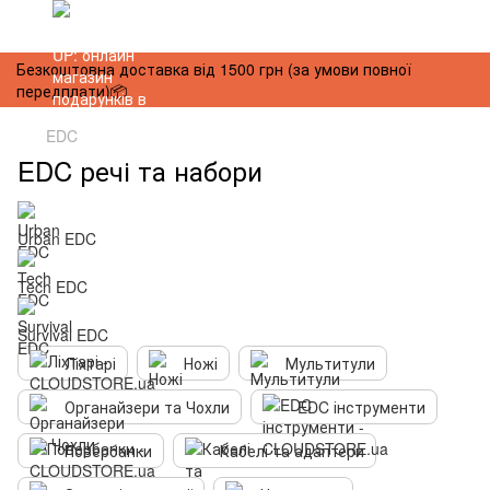
Безкоштовна доставка від 1500 грн (за умови повної
передплати)📦
EDC
EDC речі та набори
Urban EDC
Tech EDC
Survival EDC
Ліхтарі
Ножі
Мультитули
Органайзери та Чохли
EDC інструменти
Повербанки
Кабелі та адаптери