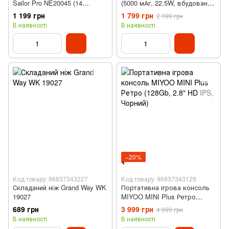
Sailor Pro NE20045 (14
(5000 мАг, 22.5W, вбудований
інструментів, з бітами)
USB-C, Білий)
1 199 грн
1 799 грн
2 199 грн
В наявності
В наявності
−20%
Код товару: 96837343227
Код товару: 96837343129
Складаний ніж Grand Way WK
Портативна ігрова консоль
19027
MIYOO MINI Plus Ретро
(128Gb, 2.8" HD IPS, Чорний)
689 грн
3 999 грн
4 999 грн
В наявності
В наявності