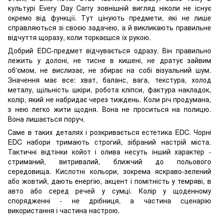
культурі Every Day Carry зовнішній вигляд ніколи не існує
окремо від функції. Тут цінують предмети, які не лише
справляються зі своєю задачею, а й викликають правильне
відчуття щоразу, коли торкаєшся їх рукою.
Добрий EDC-предмет відчувається одразу. Він правильно
лежить у долоні, не тисне в кишені, не дратує зайвим
об'ємом, не вислизає, не збирає на собі візуальний шум.
Значення має все: хват, баланс, вага, текстура, холод
металу, щільність шкіри, робота кліпси, фактура накладок,
колір, який не набридає через тиждень. Коли річ продумана,
з нею легко жити щодня. Вона не проситься на полицю.
Вона лишається поруч.
Саме в таких деталях і розкривається естетика EDC. Чорні
EDC набори тримають строгий, зібраний настрій міста.
Тактичні відтінки койот і олива несуть інший характер -
стриманий, витривалий, ближчий до польового
середовища. Кислотні кольори, зокрема яскраво-зелений
або жовтий, дають енергію, акцент і помітність у темряві, в
авто або серед речей у сумці. Колір у щоденному
спорядженні - не дрібниця, а частина сценарію
використання і частина настрою.