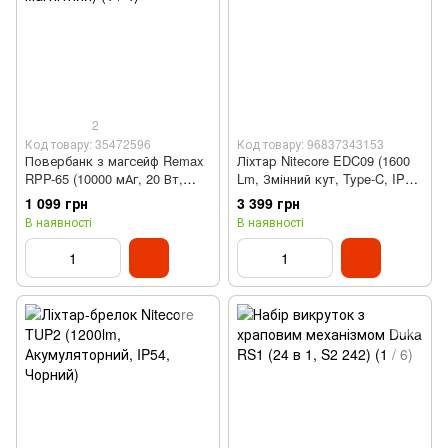
2
Код товару: 35472596
Код товару: 96837343153
Повербанк з магсейф Remax
Ліхтар Nitecore EDC09 (1600
RPP-65 (10000 мАг, 20 Вт,
Lm, Змінний кут, Type-C, IP68,
бездротовий, магнітний)
Чорний)
1 099 грн
3 399 грн
В наявності
В наявності