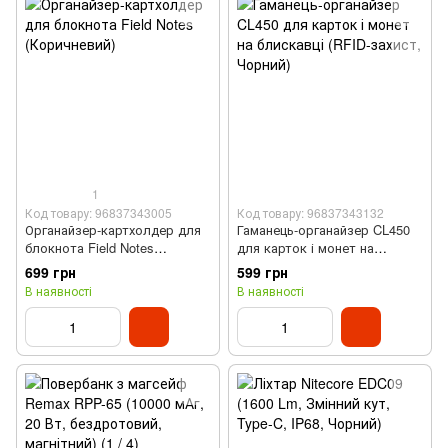
1
Код товару: 96837343005
Код товару: 96837343132
Органайзер-картхолдер для
Гаманець-органайзер CL450
блокнота Field Notes
для карток і монет на
(Коричневий)
блискавці (RFID-захист,
699 грн
599 грн
Чорний)
В наявності
В наявності