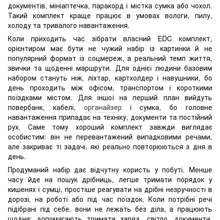
документів, мініаптечка, паракорд і містка сумка або чохол.
Такий комплект краще працює в умовах вологи, пилу,
холоду та тривалого навантаження.
Коли приходить час зібрати власний EDC комплект,
орієнтиром має бути не чужий набір із картинки й не
популярний формат із соцмереж, а реальний темп життя,
звички та щоденні маршрути. Для однієї людини базовим
набором стануть ніж, ліхтар, картхолдер і навушники, бо
день проходить між офісом, транспортом і короткими
поїздками містом. Для іншої на перший план вийдуть
повербанк, кабелі,
органайзер
і сумка, бо головне
навантаження припадає на техніку, документи та постійний
рух. Саме тому хороший комплект завжди виглядає
особистим: він не перевантажений випадковими речами,
але закриває ті задачі, які реально повторюються з дня в
день.
Продуманий набір дає відчутну користь у побуті. Менше
часу йде на пошук дрібниць, легше тримати порядок у
кишенях і сумці, простіше реагувати на дрібні незручності в
дорозі, на роботі або під час поїздок. Коли потрібні речі
підібрані під себе, вони не лежать без діла, а працюють
щодня: допомагають тримати заряд, світло, документи,