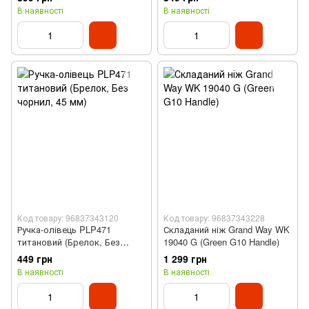
нержавіюча сталь, викрутка,
В наявності
В наявності
плоскогубці, ножиці, ніж)
Код товару: 96837343120
Код товару: 96837343228
Ручка-олівець PLP471
Складаний ніж Grand Way WK
титановий (Брелок, Без
19040 G (Green G10 Handle)
чорнил, 45 мм)
449 грн
1 299 грн
В наявності
В наявності