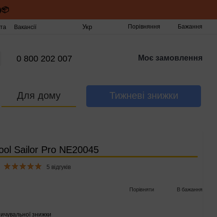
)📦
Укр
Порівняння
Бажання
та
Вакансії
0 800 202 007
Моє замовлення
Для дому
Тижневі знижки
ol Sailor Pro NE20045
5 відгуків
Порівняти
В бажання
ичувальної знижки