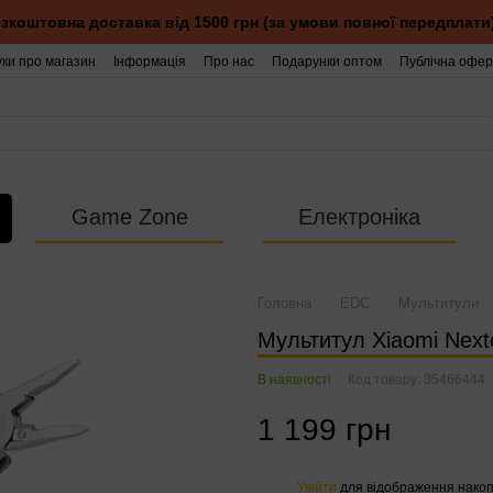
зкоштовна доставка від 1500 грн (за умови повної передплати
уки про магазин
Інформація
Про нас
Подарунки оптом
Публічна офер
Game Zone
Електроніка
Головна
EDC
Мультитули
Мультитул Xiaomi Nexto
В наявності
Код товару: 35466444
1 199 грн
Увійти
для відображення накоп
%