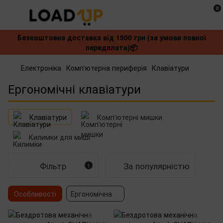
0
Безкоштовна доставка від 1500 грн (за умови повної
передплати)📦
Електроніка
Комп'ютерна периферія
Клавіатури
Ергономічні клавіатури
Клавіатури
Комп'ютерні мишки
Килимки для миші
Фільтр
За популярністю
1
Особливості
Ергономічна