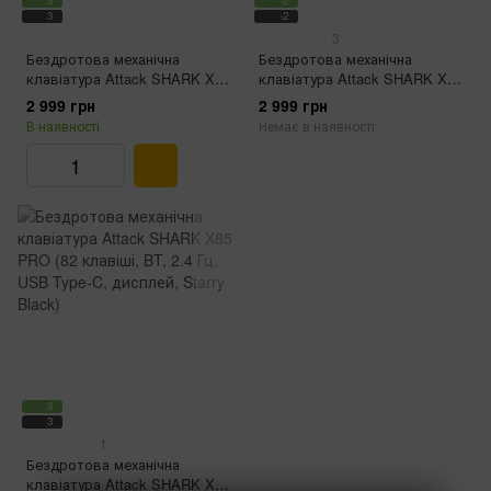
3
-2
3
-2
3
Бездротова механічна
Бездротова механічна
клавіатура Attack SHARK X66
клавіатура Attack SHARK X85
(66 клавіш, 2.4 ГГц‌, USB Type-
(82 клавіші, BT, 2.4 ГГц, USB
2 999 грн
2 999 грн
C, RGB, Grey Gradien)
Type-C,‌ Grape Purple Gradient)
В наявності
Немає в наявності
3
3
1
Бездротова механічна
клавіатура Attack SHARK X85