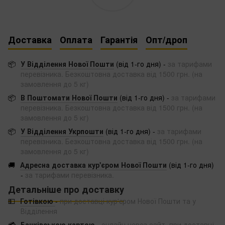
Доставка
Оплата
Гарантія
Опт/дроп
📦
У Відділення Нової Пошти
(від 1-го дня) -
за тарифами
перевізника. Безкоштовна доставка від 1500 грн. (на
замовлення до 5 кг)
📦
В Поштомати Нової Пошти
(від 1-го дня) -
за тарифами
перевізника. Безкоштовна доставка від 1500 грн. (на
замовлення до 5 кг)
📦
У Відділення Укрпошти
(від 1-го дня) -
за тарифами
перевізника. Безкоштовна доставка від 1500 грн. (на
замовлення до 5 кг)
🚚
Адресна доставка кур'єром Нової Пошти
(від 1-го дня)
-
за тарифами перевізника.
Детальніше про доставку
💵
Готівкою
-
при доставці кур'єром Нової Пошти та у
Відділення
💳
Банківською картою
-
онлайн через сайт, при доставці