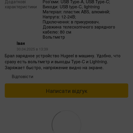
Додаткові
Роз'єми: USB Type-A, USB Type-C;
характеристики
Виходи: USB type-C, lightning
Матеріал: пластик ABS, алюміній;
Напруга: 12-24B;
Підключення: в прикурювач.
Довжина телескопічного зарядного
кабелю: 80 см
Вольтметр
Іван
30.04.2025 в 13:39
Брал зарядное устройство Hugeel в машину. Удобно, что
сразу есть вольтметр и выходы Type-C и Lightning.
Заряжает быстро, напряжение видно на экране.
Відповісти
Написати відгук