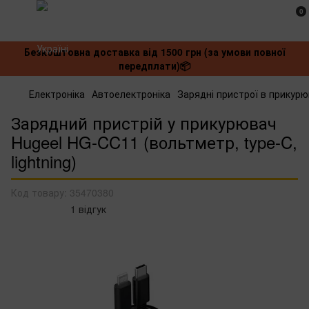
0
Безкоштовна доставка від 1500 грн (за умови повної
передплати)📦
Електроніка
Автоелектроніка
Зарядні пристрої в прикур
Зарядний пристрій у прикурювач
Hugeel HG-CC11 (вольтметр, type-C,
lightning)
Код товару:
35470380
1 відгук