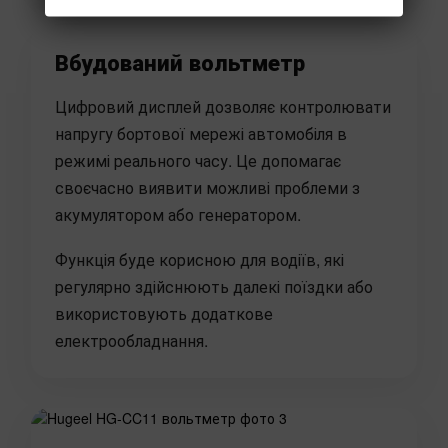
Вбудований вольтметр
Цифровий дисплей дозволяє контролювати
напругу бортової мережі автомобіля в
режимі реального часу. Це допомагає
своєчасно виявити можливі проблеми з
акумулятором або генератором.
Функція буде корисною для водіїв, які
регулярно здійснюють далекі поїздки або
використовують додаткове
електрообладнання.