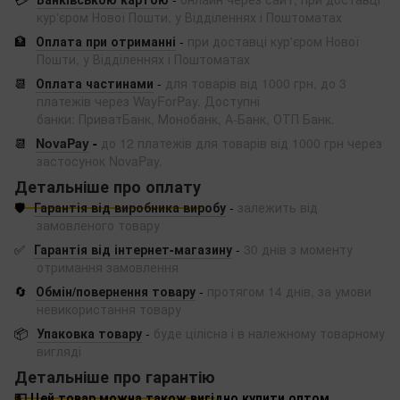
кур'єром Нової Пошти, у Відділеннях і Поштоматах
🏦
Оплата при отриманні
-
при доставці кур'єром Нової
Пошти, у Відділеннях і Поштоматах
📆
Оплата частинами
-
для товарів від 1000 грн, до 3
платежів через WayForPay. Доступні
банки: ПриватБанк, Монобанк, А-Банк, ОТП Банк.
📆
NovaPay
-
до 12 платежів для товарів від 1000 грн через
застосунок NovaPay.
Детальніше про оплату
🛡️
Гарантія від виробника виробу
-
залежить від
замовленого товару
✅
Гарантія від інтернет-магазину
-
30 днів з моменту
отримання замовлення
🔄
Обмін/повернення товару
-
протягом 14 днів, за умови
невикористання товару
📦
Упаковка товару
-
буде цілісна і в належному товарному
вигляді
Детальніше про гарантію
💵 Цей товар можна також вигідно купити оптом.