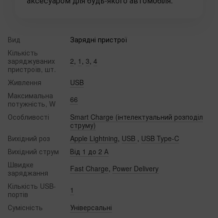
аксесуаром для будь-якого автомобіля.
Вид
Зарядні пристрої
Кількість
заряджуваних
2
,
1
,
3
,
4
пристроїв, шт.
Живлення
USB
Максимальна
66
потужність, W
Особливості
Smart Charge (інтелектуальний розподіл
струму)
Вихідний роз
Apple Lightning
,
USB
,
USB Type-C
Вихідний струм
Від 1 до 2 А
Швидке
Fast Charge
,
Power Delivery
заряджання
Кількість USB-
1
портів
Сумісність
Універсальні