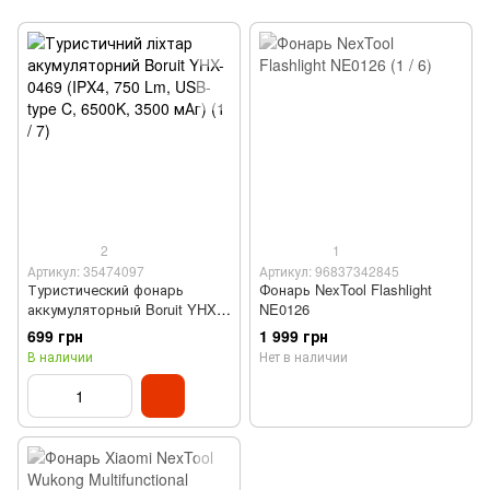
2
1
Артикул: 35474097
Артикул: 96837342845
Туристический фонарь
Фонарь NexTool Flashlight
аккумуляторный Boruit YHX-
NE0126
0469 (IPX4, 750 Lm, USB-type
699 грн
1 999 грн
C, 6500K, 3500 мАч)
В наличии
Нет в наличии