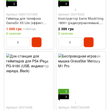
3
3
4
Артикул: 96837341995
Артикул: 35474526
Геймпад для телефона
Конструктор Багги Mould king
GameSir X5 Lite (эффект
18001 (радиоуправляемый,
Холла, Type-C)
ABS, 409 детали)
1 099 грн
2 399 грн
1 299 грн
В наличии
В наличии
3
3
1
Артикул: 35474448
Артикул: 96837342498