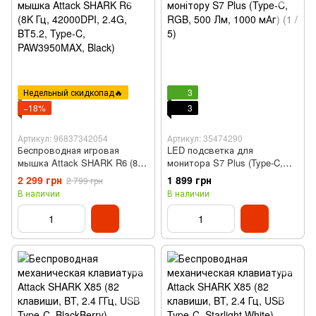
Недельный скидкопад🔥
3
−18%
3
Артикул: 96837342054
Артикул: 35474290
Беспроводная игровая
LED подсветка для
мышка Attack SHARK R6 (8K
монитора S7 Plus (Type-C,
Гц, 42000DPI, 2.4G, BT5.2,
RGB, 500 Лм, 1000 мАч)
2 299 грн
1 899 грн
2 799 грн
Type-C, PAW3950MAX, Black)
В наличии
В наличии