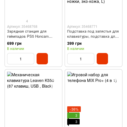
4
Артикул: 35468768
Артикул: 35468771
Зарядная станция для
Подставка под запястья для
геймпадов PS5 Honcam
клавиатуры, подставка для
DualSense Charging Station
клавиатуры Ajazz Graffiti
699 грн
399 грн
A3705 (Type-C, LED, белый)
(мягкая верхняя часть,
В наличии
В наличии
противоскользящие ножки,
эко-кожа, L)
−36%
3
3