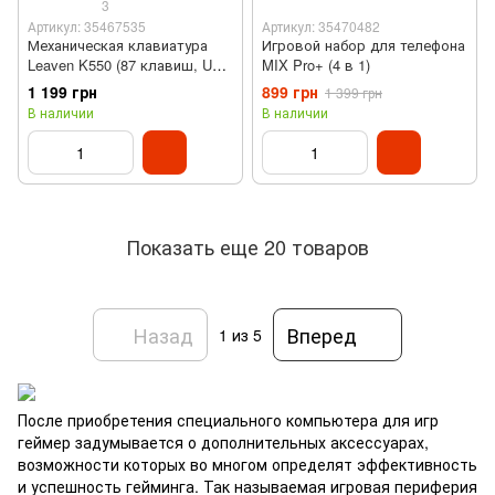
3
Артикул: 35467535
Артикул: 35470482
Механическая клавиатура
Игровой набор для телефона
Leaven K550 (87 клавиш, USB
MIX Pro+ (4 в 1)
, Black)
1 199 грн
899 грн
1 399 грн
В наличии
В наличии
Показать еще 20 товаров
Назад
Вперед
1
из 5
После приобретения специального компьютера для игр
геймер задумывается о дополнительных аксессуарах,
возможности которых во многом определят эффективность
и успешность гейминга. Так называемая игровая периферия