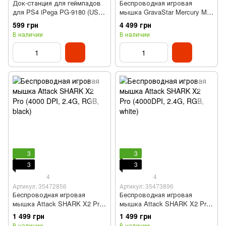
Док-станция для геймпадов
Беспроводная игровая
для PS4 iPega PG-9180 (USB,
мышка GravaStar Mercury M1
индикатор заряда, Black)
Pro
599 грн
4 499 грн
В наличии
В наличии
3
3
3
3
4
4
Артикул: 35472856
Артикул: 35473896
Беспроводная игровая
Беспроводная игровая
мышка Attack SHARK X2 Pro
мышка Attack SHARK X2 Pro
(4000 DPI, 2.4G, RGB, black)
(4000DPI, 2.4G, RGB, white)
1 499 грн
1 499 грн
В наличии
В наличии