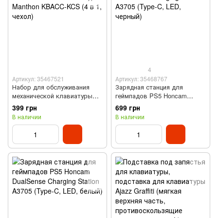
4
Артикул: 35467521
Артикул: 35468767
Набор для обслуживания
Зарядная станция для
механической клавиатуры
геймпадов PS5 Honcam
Manthon KBACC-KCS (4 в 1,
DualSense Charging Station
399 грн
699 грн
чехол)
A3705 (Type-C, LED, черный)
В наличии
В наличии