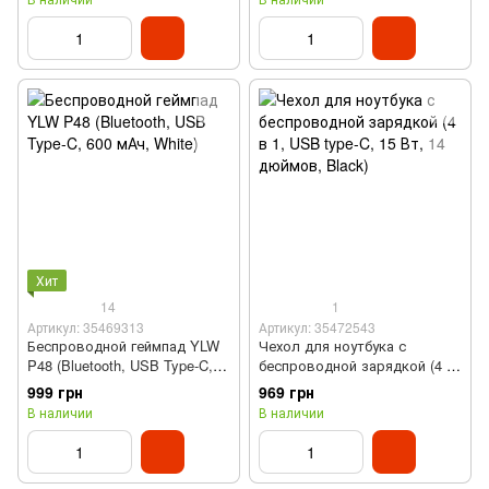
Хит
14
1
Артикул: 35469313
Артикул: 35472543
Беспроводной геймпад YLW
Чехол для ноутбука с
P48 (Bluetooth, USB Type-C,
беспроводной зарядкой (4 в
600 мАч, White)
1, USB type-C, 15 Вт, 14
999 грн
969 грн
дюймов, Black)
В наличии
В наличии