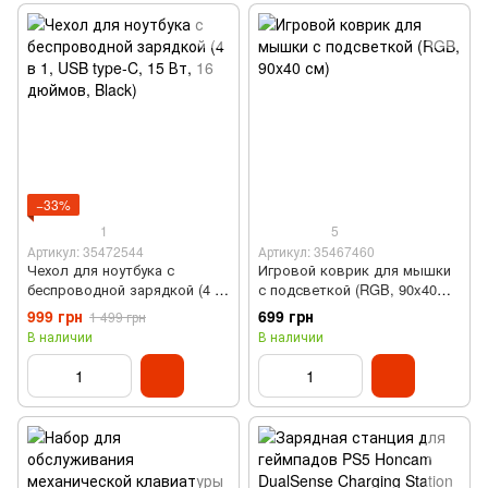
−33%
1
5
Артикул: 35472544
Артикул: 35467460
Чехол для ноутбука с
Игровой коврик для мышки
беспроводной зарядкой (4 в
с подсветкой (RGB, 90x40
1, USB type-C, 15 Вт, 16
см)
999 грн
699 грн
1 499 грн
дюймов, Black)
В наличии
В наличии