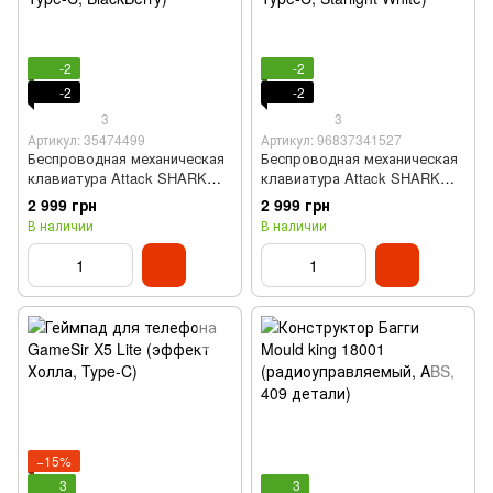
-2
-2
-2
-2
3
3
Артикул: 35474499
Артикул: 96837341527
Беспроводная механическая
Беспроводная механическая
клавиатура Attack SHARK
клавиатура Attack SHARK
X85 (82 клавиши, BT, 2.4 ГГц,
X85 (82 клавиши, BT, 2.4 Гц,
2 999 грн
2 999 грн
USB Type-C, BlackBerry)
USB Type-C, Starlight White)
В наличии
В наличии
−15%
3
3