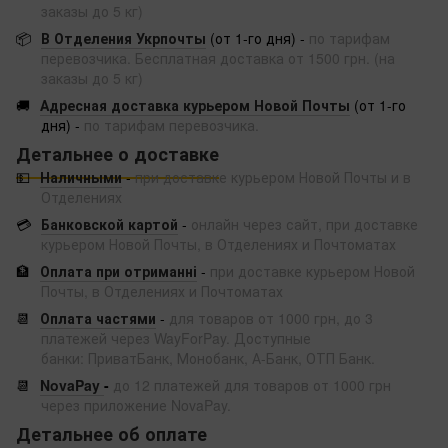
заказы до 5 кг)
📦
В Отделения Укрпочты
(от 1-го дня) -
по тарифам
перевозчика. Бесплатная доставка от 1500 грн. (на
заказы до 5 кг)
🚚
Адресная доставка курьером Новой Почты
(от 1-го
дня) -
по тарифам перевозчика.
Детальнее о доставке
💵
Наличными
-
при доставке курьером Новой Почты и в
Отделениях
💳
Банковской картой
-
онлайн через сайт, при доставке
курьером Новой Почты, в Отделениях и Почтоматах
🏦
Оплата при отриманні
-
при доставке курьером Новой
Почты, в Отделениях и Почтоматах
📆
Оплата частями
-
для товаров от 1000 грн, до 3
платежей через WayForPay. Доступные
банки: ПриватБанк, Монобанк, А-Банк, ОТП Банк.
📆
NovaPay
-
до 12 платежей для товаров от 1000 грн
через приложение NovaPay.
Детальнее об оплате