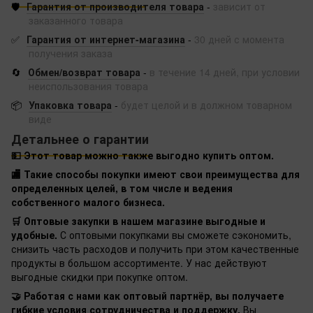
🛡️
Гарантия от производителя товара
-
зависит от
заказанного товара
✅
Гарантия от интернет-магазина
-
30 дней с момента
получения заказа
🔄
Обмен/возврат товара
-
в течение 14 дней, при условии
неиспользования товара
📦
Упаковка товара
-
будет целой и в должном товарном
виде
Детальнее о гарантии
💵 Этот товар можно также выгодно купить оптом.
🏬 Такие способы покупки имеют свои преимущества для
определенных целей, в том числе и ведения
собственного малого бизнеса.
🛒 Оптовые закупки в нашем магазине выгодные и
удобные.
С оптовыми покупками вы сможете сэкономить,
снизить часть расходов и получить при этом качественные
продукты в большом ассортименте. У нас действуют
выгодные скидки при покупке оптом.
🤝 Работая с нами как оптовый партнёр, вы получаете
гибкие условия сотрудничества и поддержку.
Вы