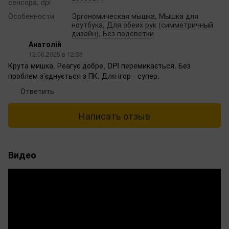
сенсора, dpi
Особенности
Эргономическая мышка
,
Мышка для
ноутбука
,
Для обеих рук (симметричный
дизайн)
,
Без подсветки
Анатолій
12.06.2025 в 12:38
Крута мишка. Реагує добре, DPI перемикається. Без
проблем з’єднується з ПК. Для ігор - супер.
Ответить
Написать отзыв
Видео