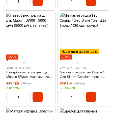
Недельный скидкопад🔥
−50%
−50%
2
2
Артикул: 35468353
Артикул: 35468794
Павербанк-грелка для рук
Мягкая игрушка Гео Слайм /
Maoxin SW001 5000 мАч (5000
Geo Slime "Genshin Impact"
мАч, зеленый)
(30 см, чорный)
449 грн
249 грн
898 грн
499 грн
В наличии
В наличии