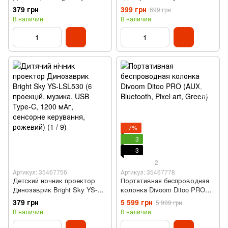
LSL530 (6 проекций, музыка,
(3 Вт, 100 Lum, IP20,
379 грн
399 грн
699 грн
USB Type-C, 1200 мАч,
безопасный для детей,
В наличии
В наличии
сенсорное управления,
автоматическое
голубой)
отключение)
−7%
3
3
2
Артикул: 35467756
Артикул: 35467778
Детский ночник проектор
Портативная беспроводная
Динозаврик Bright Sky YS-
колонка Divoom Ditoo PRO
LSL530 (6 проекций, музыка,
(AUX, Bluetooth, Pixel art,
379 грн
5 599 грн
5 999 грн
USB Type-C, 1200 мАч,
Green)
В наличии
В наличии
сенсорное управления,
розовый)