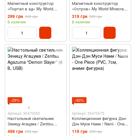
Магнитный конструктор
Магнитный конструктор
«Портал в ад» My World
«Остров» My World Minecraft
Minecraft (32 магнитных
(38 магнитных блоков, T5-38)
299 грн
319 грн
449 грн
569 грн
блока, T10-32)
В наличии
В наличии
−29%
−60%
6
Артикул: 35470550
Артикул: 35470575
Настольный светильник
Коллекционная фигурка Дэн-
Зеницу Агацума / Zenitsu
Дэн Муси Нами / Nami - One
Agazuma "Demon Slayer" (6 В,
Piece (PVC, 7см, аниме
499 грн
119 грн
699 грн
299 грн
USB)
фигурка)