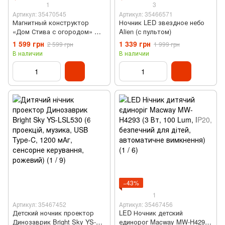
1
3
Артикул: 35470545
Артикул: 35466571
Магнитный конструктор
Ночник LED звездное небо
«Дом Стива с огородом» My
Alien (с пультом)
World Minecraft (192
1 599 грн
1 339 грн
2 599 грн
1 999 грн
магнитных блока, T3-192)
В наличии
В наличии
−43%
1
Артикул: 35467452
Артикул: 35467456
Детский ночник проектор
LED Ночник детский
Динозаврик Bright Sky YS-
единорог Macway MW-H4293