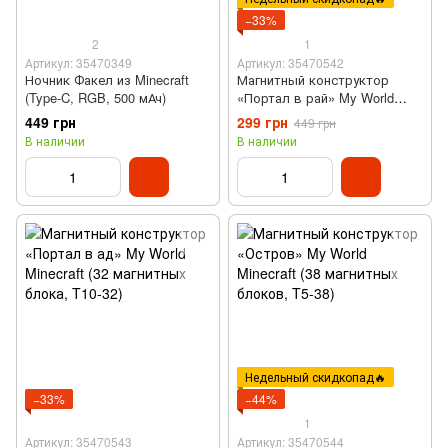
−33%
2
1
Артикул: 35470349
Артикул: 35470542
Ночник Факел из Minecraft
Магнитный конструктор
(Type-C, RGB, 500 мАч)
«Портал в рай» My World
Minecraft (32 магнитных
449 грн
299 грн
449 грн
блока, T9-32)
В наличии
В наличии
Недельный скидкопад🔥
−33%
−44%
1
Артикул: 35470543
Артикул: 35470544