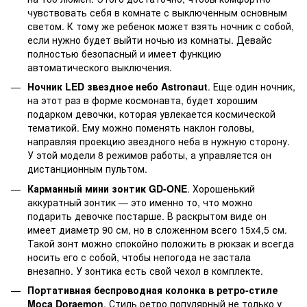
чувствовать себя в комнате с выключенным основным
светом. К тому же ребенок может взять ночник с собой,
если нужно будет выйти ночью из комнаты. Девайс
полностью безопасный и имеет функцию
автоматического выключения.
Ночник LED звездное небо Astronaut
. Еще один ночник,
на этот раз в форме космонавта, будет хорошим
подарком девочки, которая увлекается космической
тематикой. Ему можно поменять наклон головы,
направляя проекцию звездного неба в нужную сторону.
У этой модели 8 режимов работы, а управляется он
дистанционным пультом.
Карманный мини зонтик GD-ONE
. Хорошенький
аккуратный зонтик — это именно то, что можно
подарить девочке постарше. В раскрытом виде он
имеет диаметр 90 см, но в сложенном всего 15х4,5 см.
Такой зонт можно спокойно положить в рюкзак и всегда
носить его с собой, чтобы непогода не застала
внезапно. У зонтика есть свой чехол в комплекте.
Портативная беспроводная колонка в ретро-стиле
Moca Doraemon
. Стиль ретро популярный не только у