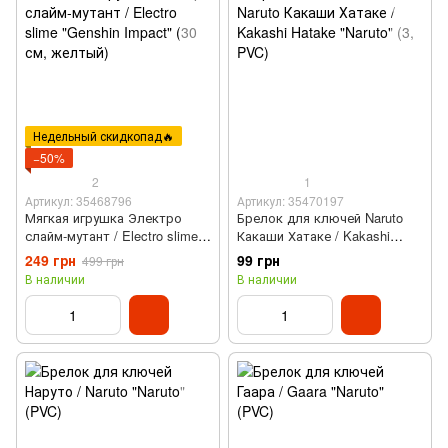
Недельный скидкопад🔥
−50%
2
1
Артикул: 35468796
Артикул: 35470197
Мягкая игрушка Электро
Брелок для ключей Naruto
слайм-мутант / Electro slime
Какаши Хатаке / Kakashi
"Genshin Impact" (30 см,
Hatake "Naruto" (3, PVC)
249 грн
99 грн
499 грн
желтый)
В наличии
В наличии