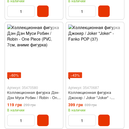
В наличии
В наличии
−60%
−43%
Артикул: 35470580
Артикул: 35470687
Коллекционная фигурка Дэн-
Коллекционная фигурка
Дэн Муси Робин / Robin - One
Джокер / Joker "Joker" -
Piece (PVC, 7см, аниме
Fanko POP (37)
119 грн
399 грн
299 грн
699 грн
фигурка)
В наличии
В наличии