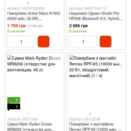
4
Артикул: 96837342968
Артикул: 96837343116
Павербанк Anker Nano A1653
Наушники Ugreen Studio Pro
(5000 мАч, 22.5W,
HP206 (Bluetooth 6.0, Hybrid
встроенный USB-C, Белый)
ANC, Hi-res LDAC, Черный)
1 799 грн
2 999 грн
2 199 грн
В наличии
В наличии
3
3
1
2
Артикул: 35471881
Артикул: 35472596
Сумка Mark Ryden Cruise
Повербанк с магсейфом
MR8206 (отверстие для
Remax RPP-65 (10000 мАч, 20