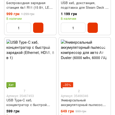
Беспроводная зарядная
USB хаб, докстанция,
станция 4в1 R11 (15 Вт, LED-
подставка для Steam Deck (6
дисплей, с будильником, с
в 1, RJ45, HDMI, Type C)
999 грн
1 199 грн
1 299 грн
часами)
В наличии
В наличии
Хит
−35%
7
2
Артикул: 35467453
Артикул: 35466346
USB Type-C хаб,
Универсальный
концентратор с быстрой
аккумуляторный пылесос
зарядкой (Ethernet, HDMI, 8 в
компрессор для авто Air
599 грн
649 грн
999 грн
1)
Duster (6000 мАч, 6000 PA)