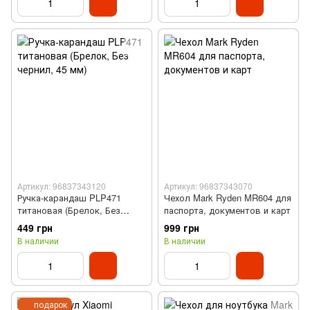
Артикул: 96837343120
Артикул: 96837343070
Ручка-карандаш PLP471
Чехол Mark Ryden MR604 для
титановая (Брелок, Без
паспорта, документов и карт
чернил, 45 мм)
449 грн
999 грн
В наличии
В наличии
подарок