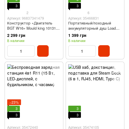
3
3
2
6
Артикул: 96837341479
Артикул: 35466831
Конструктор «Двигатель
Портативный/походный
BGT W16» Mould king 10131
аккумуляторный душ LoadUP
(ABS, 952 детали)
(насос, 4800 мАг)
2 299 грн
1 399 грн
В наличии
В наличии
−23%
3
3
3
3
Артикул: 35472440
Артикул: 35474105