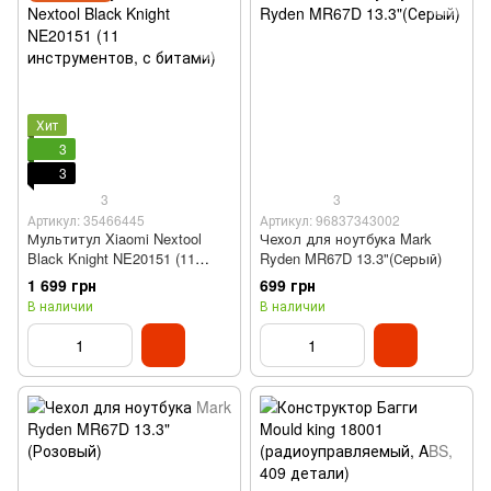
Хит
3
3
3
3
Артикул: 35466445
Артикул: 96837343002
Мультитул Xiaomi Nextool
Чехол для ноутбука Mark
Black Knight NE20151 (11
Ryden MR67D 13.3"(Серый)
инструментов, с битами)
1 699 грн
699 грн
В наличии
В наличии