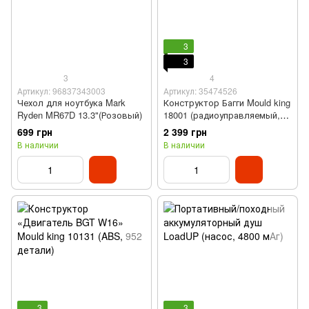
3
3
3
4
Артикул: 96837343003
Артикул: 35474526
Чехол для ноутбука Mark
Конструктор Багги Mould king
Ryden MR67D 13.3"(Розовый)
18001 (радиоуправляемый,
ABS, 409 детали)
699 грн
2 399 грн
В наличии
В наличии
3
3