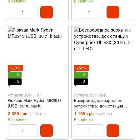
В наличии
В наличии
−20%
−52%
3
3
3
3
Артикул: 35470107
Артикул: 35470346
Рюкзак Mark Ryden MR2913
Беспроводное зарядное
(USB, 36 л, black)
устройство, док станция
Cyberpunk UL-B30 (30 Вт, 3 в
2 399 грн
1 199 грн
2 999 грн
2 499 грн
1, LED)
В наличии
В наличии