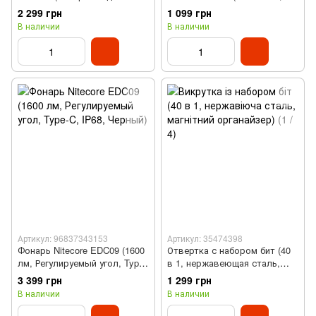
вентиляции, 45 л)
Вт, беспроводной,
2 299 грн
1 099 грн
магнитный)
В наличии
В наличии
Артикул: 96837343153
Артикул: 35474398
Фонарь Nitecore EDC09 (1600
Отвертка с набором бит (40
лм, Регулируемый угол, Type-
в 1, нержавеющая сталь,
C, IP68, Черный)
магнитный органайзер)
3 399 грн
1 299 грн
В наличии
В наличии