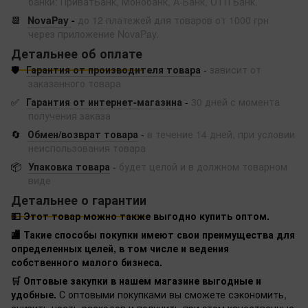
банки: ПриватБанк, Монобанк, А-Банк, ОТП Банк.
📆
NovaPay
-
до 12 платежей для товаров от 1000 грн
через приложение NovaPay.
Детальнее об оплате
🛡️
Гарантия от производителя товара
-
зависит от
заказанного товара
✅
Гарантия от интернет-магазина
-
30 дней с момента
получения заказа
🔄
Обмен/возврат товара
-
в течение 14 дней, при условии
неиспользования товара
📦
Упаковка товара
-
будет целой и в должном товарном
виде
Детальнее о гарантии
💵 Этот товар можно также выгодно купить оптом.
🏬 Такие способы покупки имеют свои преимущества для
определенных целей, в том числе и ведения
собственного малого бизнеса.
🛒 Оптовые закупки в нашем магазине выгодные и
удобные.
С оптовыми покупками вы сможете сэкономить,