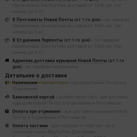
перевозчика. Бесплатная доставка от 1500 грн. (на
заказы до 5 кг)
📦
В Почтоматы Новой Почты
(от 1-го дня) -
по тарифам
перевозчика. Бесплатная доставка от 1500 грн. (на
заказы до 5 кг)
📦
В Отделения Укрпочты
(от 1-го дня) -
по тарифам
перевозчика. Бесплатная доставка от 1500 грн. (на
заказы до 5 кг)
🚚
Адресная доставка курьером Новой Почты
(от 1-го
дня) -
по тарифам перевозчика.
Детальнее о доставке
💵
Наличными
-
при доставке курьером Новой Почты и в
Отделениях
💳
Банковской картой
-
онлайн через сайт, при доставке
курьером Новой Почты, в Отделениях и Почтоматах
🏦
Оплата при отриманні
-
при доставке курьером Новой
Почты, в Отделениях и Почтоматах
📆
Оплата частями
-
для товаров от 1000 грн, до 3
платежей через WayForPay. Доступные