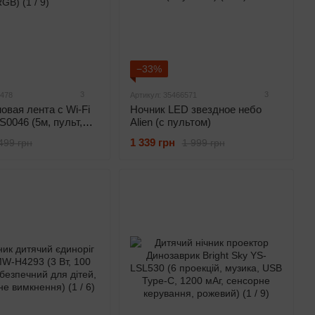
−33%
3
3
7478
Артикул: 35466571
овая лента с Wi-Fi
Ночник LED звездное небо
0046 (5м, пульт,
Alien (с пультом)
1 339 грн
499 грн
1 999 грн