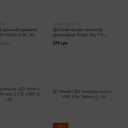
1
7456
Артикул: 35467756
к детский единорог
Детский ночник проектор
-H4293 (3 Вт, 100
Динозаврик Bright Sky YS-
 безопасный для
LSL530 (6 проекций, музыка,
379 грн
9 грн
оматическое
USB Type-C, 1200 мАч,
е)
сенсорное управления,
розовый)
−29%