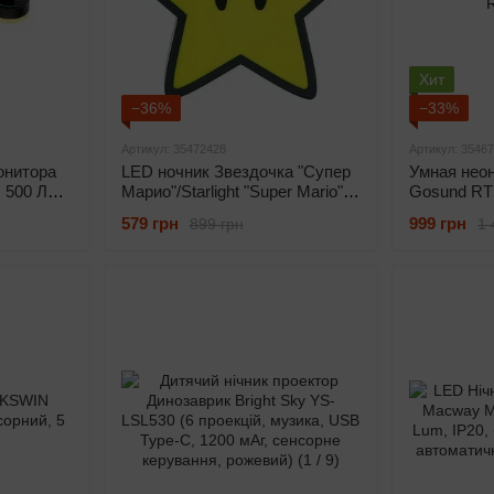
Хит
−36%
−33%
Артикул: 35472428
Артикул: 3546
онитора
LED ночник Звездочка "Супер
Умная неон
 500 Лм,
Марио"/Starlight "Super Mario"
Gosund RTS
(200 Lm, USB, звук)
RGB)
579 грн
999 грн
899 грн
1 