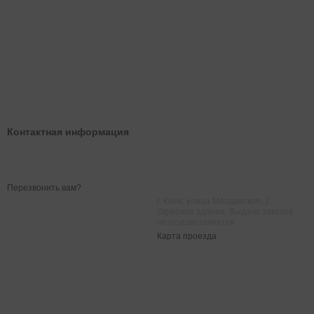
Контактная информация
0 800 202 007
Чат Viber
073 020 20 07
Чат Telegram
Перезвонить вам?
г. Киев, улица Молдавская, 2
Офисное здание. Выдача заказов
не осуществляется
Карта проезда