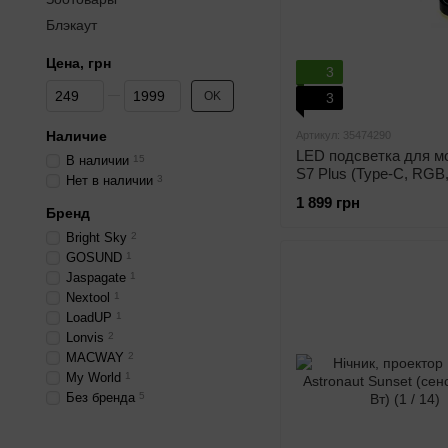
Блэкаут
Цена, грн
3
От Цена, грн
До Цена, грн
OK
3
Наличие
Артикул: 35474290
LED подсветка для м
В наличии
15
S7 Plus (Type-C, RGB,
Нет в наличии
3
1000 мАч)
1 899 грн
Бренд
Bright Sky
2
GOSUND
1
Jaspagate
1
Nextool
1
LoadUP
1
Lonvis
2
MACWAY
2
My World
1
Без бренда
5