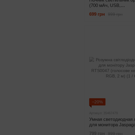
(700 мАч, USB,
водонепроницаемый)
699 грн
999 грн
−20%
Артикул: 35467479
Умная светодиодная 
для монитора Jaspaga
RTS0047 (голосовое
799 грн
999 грн