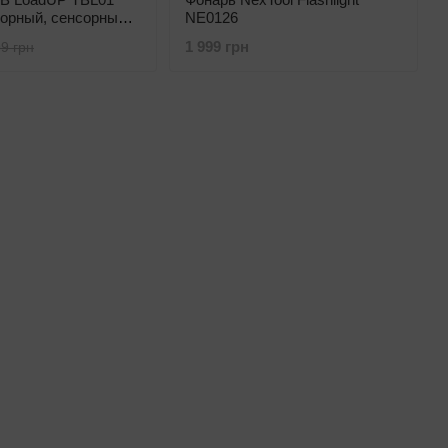
орный, сенсорный,
NE0126
жимы света)
1 999 грн
9 грн