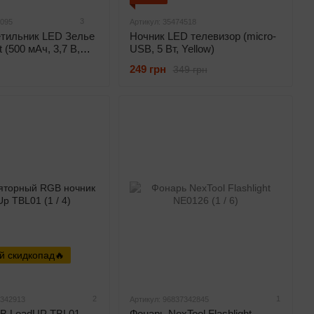
3
4095
Артикул: 35474518
етильник LED Зелье
Ночник LED телевизор (micro-
t (500 мАч, 3,7 В,
USB, 5 Вт, Yellow)
249 грн
349 грн
й скидкопад🔥
2
1
7342913
Артикул: 96837342845
B LoadUP TBL01
Фонарь NexTool Flashlight