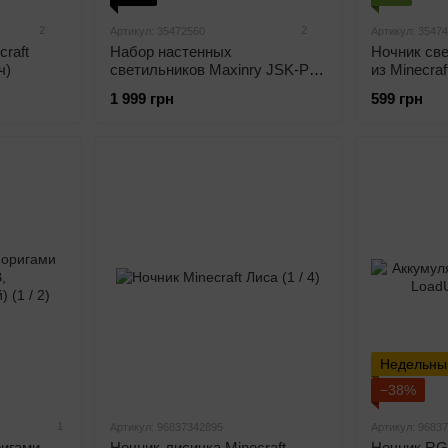
2
2
Артикул: 35472560
Артикул: 3547
craft
Набор настенных
Ночник св
ч)
светильников Maxinry JSK-P22
из Minecraf
(9 шт., RGB, 300 lm)
USB)
1 999 грн
599 грн
Недельны
−38%
1
Артикул: 96837342895
Артикул: 9683
ригами
Ночник-лисичка Minecraft
Ночник RG