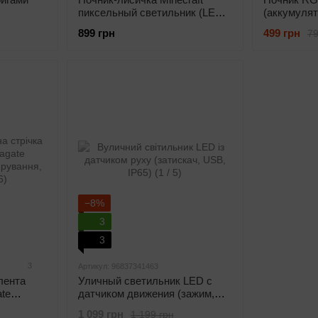
пиксельный светильник (LED,
(аккумулят
500мА, Type-C)
разные ре
899 грн
499 грн
79
−8%
3
3
3
Артикул: 96837341463
лента
Уличный светильник LED с
te
датчиком движения (зажим,
USB, IP65)
1 099 грн
1 199 грн