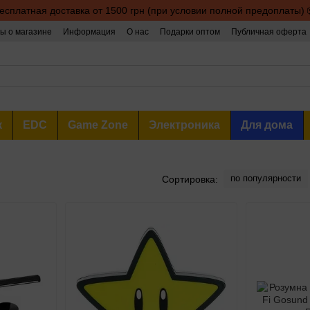
есплатная доставка от 1500 грн (при условии полной предоплаты) 
ы о магазине
Информация
О нас
Подарки оптом
Публичная оферта
к
EDC
Game Zone
Электроника
Для дома
по популярности
Сортировка: