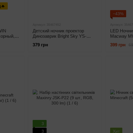
д🔥
−43%
Артикул: 35467452
Артикул: 3546
WIN
Детский ночник проектор
LED Ночни
сорный, 5
Динозаврик Bright Sky YS-
Macway MW
LSL530 (6 проекций, музыка,
Lum, IP20,
379 грн
399 грн
69
USB Type-C, 1200 мАч,
детей, авт
сенсорное управления,
отключени
голубой)
3
3
Хит