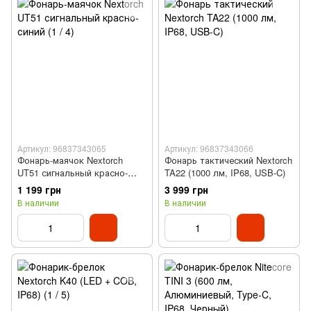
Артикул: 96837343065
Артикул: 96837343066
Фонарь-маячок Nextorch
Фонарь тактический Nextorch
UT51 сигнальный красно-
TA22 (1000 лм, IP68, USB-C)
синий
1 199 грн
3 999 грн
В наличии
В наличии