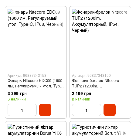
Артикул: 96837343153
Артикул: 96837343150
Фонарь Nitecore EDC09 (1600
Фонарик-брелок Nitecore
лм, Регулируемый угол, Type-
TUP2 (1200lm,
C, IP68, Черный)
Аккумуляторный, IP54,
3 399 грн
2 199 грн
Черный)
В наличии
В наличии