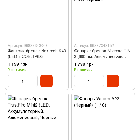
Артикул: 96837343068
Артикул: 96837343152
Фонарик-брелок Nextorch K40
Фонарик-брелок Nitecore TINI
(LED + COB, IP68)
3 (600 лм, Алюминиевый,
Type-C, IP68, Черный)
1 199 грн
1 799 грн
В наличии
В наличии