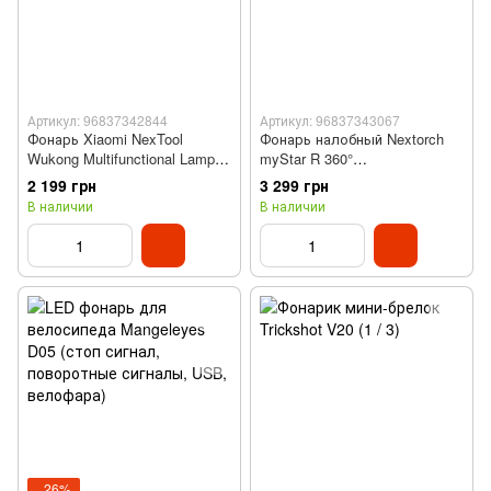
Артикул: 96837342844
Артикул: 96837343067
Фонарь Xiaomi NexTool
Фонарь налобный Nextorch
Wukong Multifunctional Lamp
myStar R 360°
NE20265
водонепроницаемый
2 199 грн
3 299 грн
В наличии
В наличии
−26%