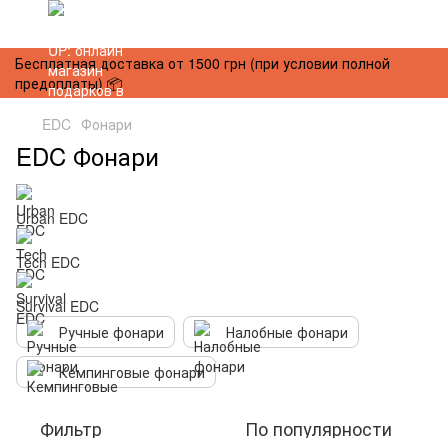
Бесплатная доставка от 1500 грн (при условии полной
предоплаты) 📦
EDC
Фонари
EDC Фонари
Urban EDC
Tech EDC
Survival EDC
Ручные фонари
Налобные фонари
Кемпинговые фонари
Фильтр
По популярности