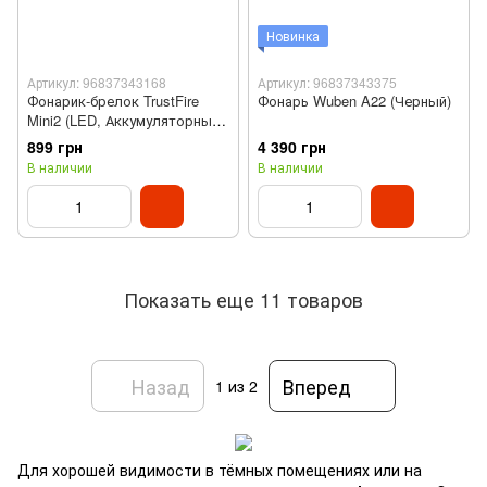
Новинка
Артикул: 96837343168
Артикул: 96837343375
Фонарик-брелок TrustFire
Фонарь Wuben A22 (Черный)
Mini2 (LED, Аккумуляторный,
Алюминиевый, Черный)
899 грн
4 390 грн
В наличии
В наличии
Показать еще 11 товаров
Назад
Вперед
1
из 2
Для хорошей видимости в тёмных помещениях или на