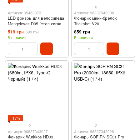
6
Артикул: 35468373
Артикул: 96837343008
LED фонарь для велосипеда
Фонарик мини-брелок
Mangeleyes D05 (стоп сигнал,
Trickshot V20
поворотные сигналы, USB,
519 грн
859 грн
699 грн
велофара)
В наличии
В наличии
−17%
2
2
Артикул: 96837343027
Артикул: 96837343028
Фонарик Wurkkos HD03
Фонарь SOFIRN SC31 Pro