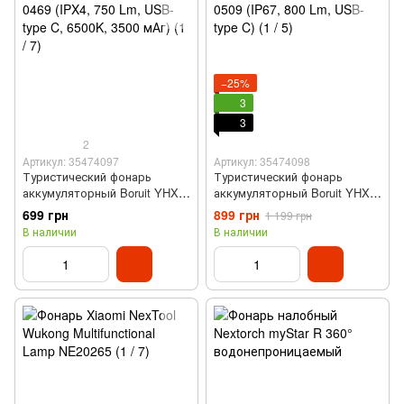
−25%
3
3
2
Артикул: 35474097
Артикул: 35474098
Туристический фонарь
Туристический фонарь
аккумуляторный Boruit YHX-
аккумуляторный Boruit YHX-
0469 (IPX4, 750 Lm, USB-type
0509 (IP67, 800 Lm, USB-type
699 грн
899 грн
1 199 грн
C, 6500K, 3500 мАч)
C)
В наличии
В наличии