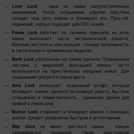
Liner Lock
- один из самых распространённых
механизмов. После открывания упругая пластина
заходит под пяту клинка и блокирует его. Простой,
надёжный, хорошо подходит для EDC ножей.
Frame Lock
работает по схожему принципу, но роль
замка выполняет часть металлической рукояти.
Высокая жёсткость конструкции - отсюда популярность
в тактических и премиальных моделях.
Back Lock
расположен на спинке рукояти. Проверенная
система с уверенной фиксацией клинка, часто
используется на туристических складных ножах. Для
закрывания требуется смена хвата.
Axis Lock
использует подвижный штифт, который
блокирует клинок. Ценится за плавную работу, быстрое
открывание и симметричность - одинаково удобен для
правой и левой руки.
Button Lock
открывает и блокирует клинок с помощью
кнопки. Делает управление быстрым и интуитивным.
Slip Joint
не имеет жёсткого замка - клинок
удерживается пружиной. Такая конструкция