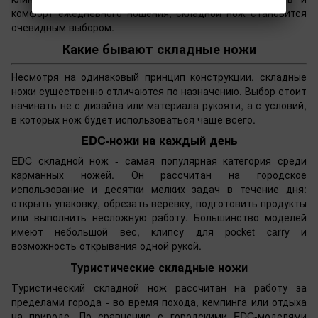
комфорт ежедневного ношения, складной нож становится
очевидным выбором.
Какие бывают складные ножи
Несмотря на одинаковый принцип конструкции, складные
ножи существенно отличаются по назначению. Выбор стоит
начинать не с дизайна или материала рукояти, а с условий,
в которых нож будет использоваться чаще всего.
EDC-ножи на каждый день
EDC складной нож - самая популярная категория среди
карманных ножей. Он рассчитан на городское
использование и десятки мелких задач в течение дня:
открыть упаковку, обрезать верёвку, подготовить продукты
или выполнить несложную работу. Большинство моделей
имеют небольшой вес, клипсу для pocket carry и
возможность открывания одной рукой.
Туристические складные ножи
Туристический складной нож рассчитан на работу за
пределами города - во время похода, кемпинга или отдыха
на природе. По сравнению с городскими EDC-моделями