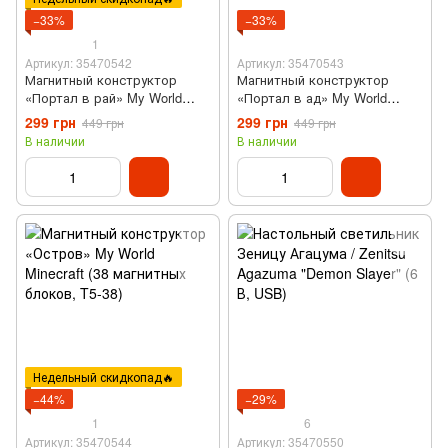
−33%
−33%
1
Артикул: 35470542
Артикул: 35470543
Магнитный конструктор
Магнитный конструктор
«Портал в рай» My World
«Портал в ад» My World
Minecraft (32 магнитных
Minecraft (32 магнитных
299 грн
299 грн
449 грн
449 грн
блока, T9-32)
блока, T10-32)
В наличии
В наличии
Недельный скидкопад🔥
−44%
−29%
1
6
Артикул: 35470544
Артикул: 35470550