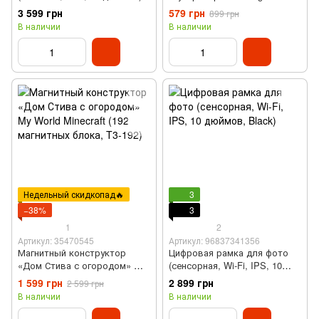
Mario" (200 Lm, USB, звук)
3 599 грн
579 грн
899 грн
В наличии
В наличии
Недельный скидкопад🔥
3
−38%
3
1
2
Артикул: 35470545
Артикул: 96837341356
Магнитный конструктор
Цифровая рамка для фото
«Дом Стива с огородом» My
(сенсорная, Wi-Fi, IPS, 10
World Minecraft (192
дюймов, Black)
1 599 грн
2 899 грн
2 599 грн
магнитных блока, T3-192)
В наличии
В наличии