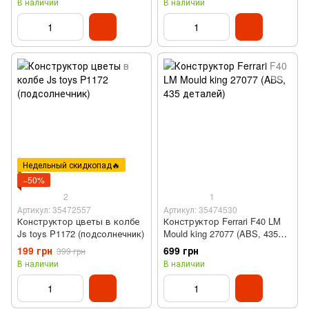
В наличии
В наличии
Недельный скидкопад🔥
−50%
2
1
Артикул: 35472557
Артикул: 35474530
Конструктор цветы в колбе
Конструктор Ferrari F40 LM
Js toys P1172 (подсолнечник)
Mould king 27077 (ABS, 435
деталей)
199 грн
699 грн
399 грн
В наличии
В наличии