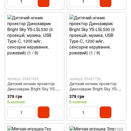
Артикул: 35467452
Артикул: 35467756
Детский ночник проектор
Детский ночник проектор
Динозаврик Bright Sky YS-
Динозаврик Bright Sky YS-
LSL530 (6 проекций, музыка,
LSL530 (6 проекций, музыка,
379 грн
379 грн
USB Type-C, 1200 мАч,
USB Type-C, 1200 мАч,
В наличии
В наличии
сенсорное управления,
сенсорное управления,
голубой)
розовый)