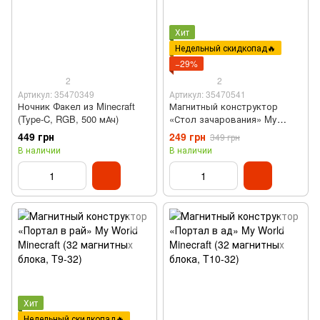
Хит
Недельный скидкопад🔥
−29%
2
2
Артикул: 35470349
Артикул: 35470541
Ночник Факел из Minecraft
Магнитный конструктор
(Type-C, RGB, 500 мАч)
«Стол зачарования» My
World Minecraft (17 магнитных
449 грн
249 грн
349 грн
блоков, T13-17)
В наличии
В наличии
Хит
Недельный скидкопад🔥