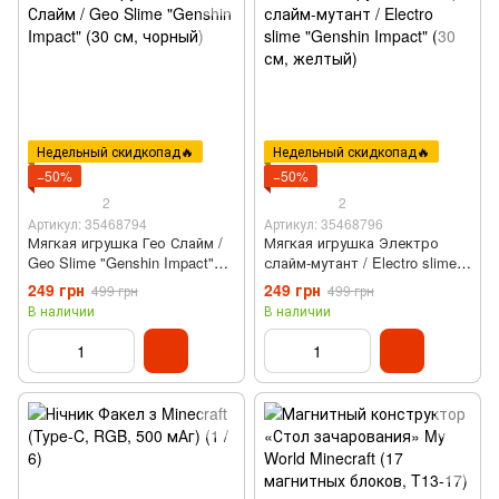
Недельный скидкопад🔥
Недельный скидкопад🔥
−50%
−50%
2
2
Артикул: 35468794
Артикул: 35468796
Мягкая игрушка Гео Слайм /
Мягкая игрушка Электро
Geo Slime "Genshin Impact"
слайм-мутант / Electro slime
(30 см, чорный)
"Genshin Impact" (30 см,
249 грн
249 грн
499 грн
499 грн
желтый)
В наличии
В наличии