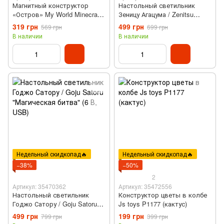
Магнитный конструктор
Настольный светильник
«Остров» My World Minecraft
Зеницу Агацума / Zenitsu
(38 магнитных блоков, T5-38)
Agazuma "Demon Slayer" (6 В,
319 грн
499 грн
569 грн
699 грн
USB)
В наличии
В наличии
Недельный скидкопад🔥
Недельный скидкопад🔥
−38%
−50%
2
Артикул: 35470362
Артикул: 35472556
Настольный светильник
Конструктор цветы в колбе
Годжо Сатору / Goju Satoru
Js toys P1177 (кактус)
"Магическая битва" (6 В,
499 грн
199 грн
799 грн
399 грн
USB)