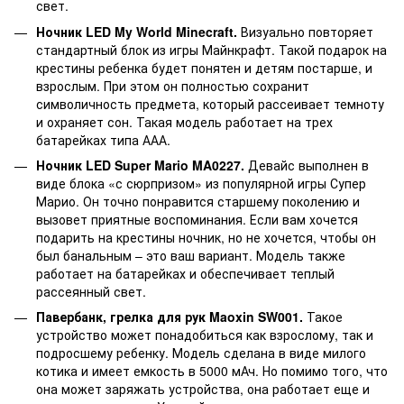
свет.
Ночник LED My World Minecraft.
Визуально повторяет
стандартный блок из игры Майнкрафт. Такой подарок на
крестины ребенка будет понятен и детям постарше, и
взрослым. При этом он полностью сохранит
символичность предмета, который рассеивает темноту
и охраняет сон. Такая модель работает на трех
батарейках типа ААА.
Ночник LED Super Mario MA0227.
Девайс выполнен в
виде блока «с сюрпризом» из популярной игры Супер
Марио. Он точно понравится старшему поколению и
вызовет приятные воспоминания. Если вам хочется
подарить на крестины ночник, но не хочется, чтобы он
был банальным – это ваш вариант. Модель также
работает на батарейках и обеспечивает теплый
рассеянный свет.
Павербанк, грелка для рук Maoxin SW001.
Такое
устройство может понадобиться как взрослому, так и
подросшему ребенку. Модель сделана в виде милого
котика и имеет емкость в 5000 мАч. Но помимо того, что
она может заряжать устройства, она работает еще и