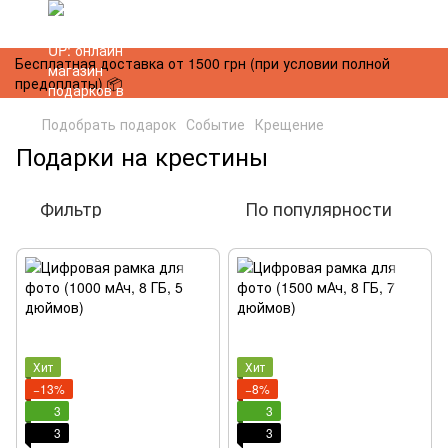
Бесплатная доставка от 1500 грн (при условии полной
предоплаты) 📦
Подобрать подарок
Событие
Крещение
Подарки на крестины
Фильтр
По популярности
Хит
Хит
−13%
−8%
3
3
3
3