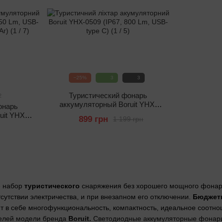
−25%
3
3
Туристический фонарь
2
аккумуляторный Boruit YHX-
онарь
0509 (IP67, 800 Lm, USB-type
uit YHX-
899 грн
1 199 грн
C)
 USB-type
мАч)
е набор
туристического
снаряжения без хорошего мощного фонар
тсутствии электричества, и при внезапном его отключении.
Бюджет
т в себе многофункциональность, компактность, идеальное соотно
телей модели бренда
Boruit.
Светодиодные аккумуляторные фонар