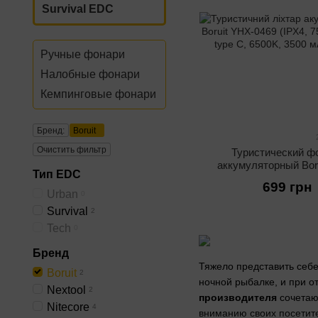
Survival EDC
Ручные фонари
Налобные фонари
Кемпинговые фонари
Бренд:
Boruit
Очистить фильтр
Туристический ф
аккумуляторный Bor
Тип EDС
0469 (IPX4, 750 Lm,
699 грн
C, 6500K, 3500 
Urban
0
Survival
2
Tech
0
Бренд
Тяжело представить себ
Boruit
2
ночной рыбалке, и при о
Nextool
2
производителя
сочетаю
Nitecore
4
вниманию своих посети