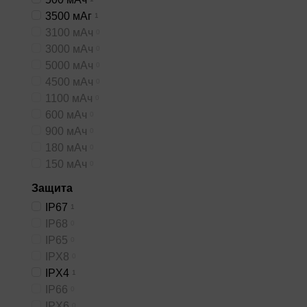
3500 мАг‌
1
3100 мАч
0
3000 мАч
0
Купить фонарь
Boruit
в
5000 мАч
0
компактные, бюджетные 
4500 мАч
0
преимуществах товара. З
1100 мАч
0
600 мАч
0
900 мАч
0
180 мАч
0
150 мАч
0
Защита
IP67
1
IP68
0
IP65
0
IPX8
0
IPX4
1
IP66
0
IPX6
0