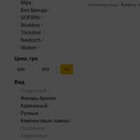
Mijia
1
автовладельца.
Купить
и
Без бренда
1
SOFIRN
5
Wurkkos
1
Trickshot
1
Nextorch
4
Аккумуляторные модели
Wuben
9
от любого источника, гд
Цена, грн
Фонарики имеют нескольк
при длительном удержан
От Цена, грн
До Цена, грн
OK
обеспечивают холодный
Вид
Фонари Boruit устойчивы
Подвесной
0
Фонарь-брелок
1
Карманный
1
Ручные
1
Кемпинговые лампы
2
Налобные
0
Карманные
0