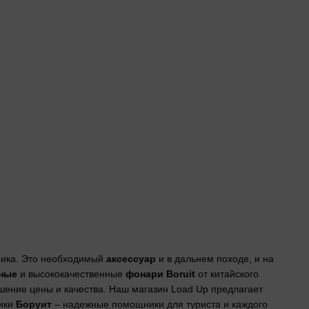
ика. Это необходимый
аксессуар
и в дальнем походе, и на
ные
и высококачественные
фонари Boruit
от китайского
шение цены и качества. Наш магазин Load Up предлагает
ики
Боруит
– надежные помощники для туриста и каждого