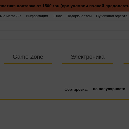
платная доставка от 1500 грн (при условии полной предоплаты
ы о магазине
Информация
О нас
Подарки оптом
Публичная оферта
Game Zone
Электроника
по популярности
Сортировка: