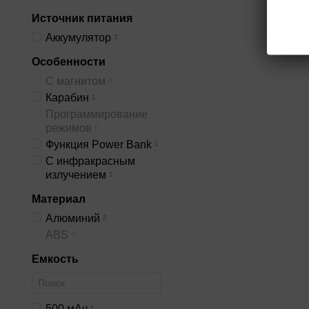
Дальность луча фон
500 до 8000 лм.
Источник питания
Аккумулятор
Многофункциональн
2
включая аварийный
Особенности
Может использоват
С магнитом
0
аварийного ремонт
Карабин
1
походах, ночной р
Программирование
автомобиле.
режимов
0
Конструкционные 
Функция Power Bank
1
разновидностей
н
С инфракрасным
образцы в виде
бр
излучением
1
Для закрепления н
Материал
несколько секунд 
наоборот.
Алюминий
2
ABS
0
При небольших размера
аксессуары
Боруит
о
Емкость
на туристической стоя
500 мАч
1