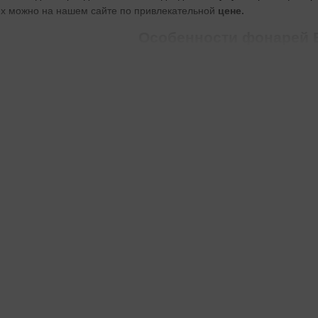
х можно на нашем сайте по привлекательной
цене.
Особенности фонарей B
фонарей
бренда
Boruit
имеют в своей
комплектации
USB-кабель 
е есть USB-разъем. В устройствах используются литий-ионные аккум
о режимов работы, разделенных на две группы: в первой предусмо
ии
кнопки
регулируется
яркость
светового потока. В
фонариках
и
белый
свет.
 к влаге и пылевому загрязнению. Степень их защиты составляет IP