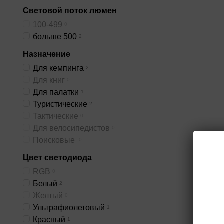
Световой поток люмен
100-499
0
больше 500
2
Назначение
Для кемпинга
2
Для книг
0
Для палатки
1
Туристические
2
Тактические
0
Для велосипедистов
0
Поисковые
Светодиодные универ
0
заряжаются за 7-8 час
Цвет светодиода
ударостойкий
корпус,
RGB
0
сплава и прочного пла
Белый
2
Источник питания 
Желтый
0
8 часов. Поставив
Ультрафиолетовый
1
полноценный исто
Красный
1