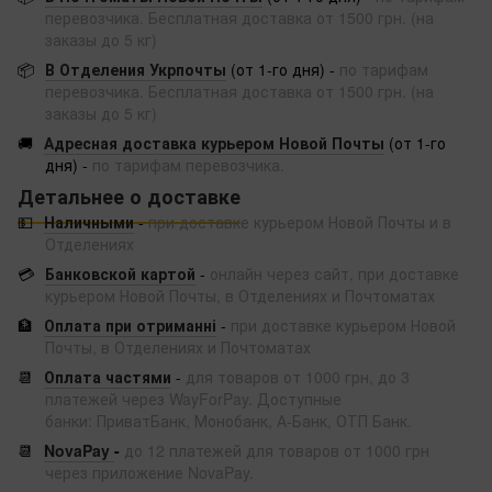
перевозчика. Бесплатная доставка от 1500 грн. (на
заказы до 5 кг)
📦
В Отделения Укрпочты
(от 1-го дня) -
по тарифам
перевозчика. Бесплатная доставка от 1500 грн. (на
заказы до 5 кг)
🚚
Адресная доставка курьером Новой Почты
(от 1-го
дня) -
по тарифам перевозчика.
Детальнее о доставке
💵
Наличными
-
при доставке курьером Новой Почты и в
Отделениях
💳
Банковской картой
-
онлайн через сайт, при доставке
курьером Новой Почты, в Отделениях и Почтоматах
🏦
Оплата при отриманні
-
при доставке курьером Новой
Почты, в Отделениях и Почтоматах
📆
Оплата частями
-
для товаров от 1000 грн, до 3
платежей через WayForPay. Доступные
банки: ПриватБанк, Монобанк, А-Банк, ОТП Банк.
📆
NovaPay
-
до 12 платежей для товаров от 1000 грн
через приложение NovaPay.