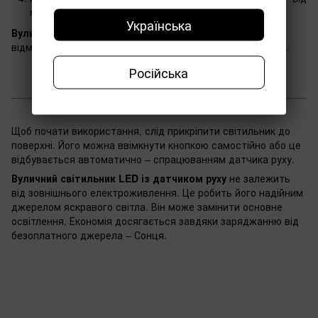
механічного впливу та потрапляння струменів води.
Українська
Вуличний світильник LED із датчиком руху
стане
відмінною альтернативою традиційному джерелу світла.
Російська
Як працює
Щоб почати використання, слід прикріпити світильник до
поверхні. Його можна ввімкнути кнопкою самостійно або це
відбувається автоматично – спрацюванням датчика руху.
Вуличний світильник LED із датчиком руху
не залежить
від зовнішнього електроживлення. Це робить його надійним
джерелом яскравого світла. Він може замінити основне
освітлення. Економія досягається завдяки заряджанню від
безоплатного джерела – Сонця.