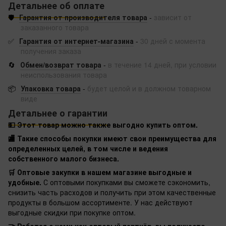
Детальнее об оплате
🛡️
Гарантия от производителя товара
-
зависит от
заказанного товара
✅
Гарантия от интернет-магазина
-
30 дней с момента
получения заказа
🔄
Обмен/возврат товара
-
в течение 14 дней, при условии
неиспользования товара
📦
Упаковка товара
-
будет целой и в должном товарном
виде
Детальнее о гарантии
💵 Этот товар можно также выгодно купить оптом.
🏬 Такие способы покупки имеют свои преимущества для
определенных целей, в том числе и ведения
собственного малого бизнеса.
🛒 Оптовые закупки в нашем магазине выгодные и
удобные.
С оптовыми покупками вы сможете сэкономить,
снизить часть расходов и получить при этом качественные
продукты в большом ассортименте. У нас действуют
выгодные скидки при покупке оптом.