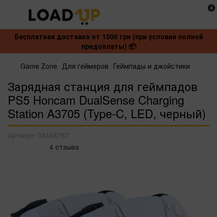
0
Бесплатная доставка от 1500 грн (при условии полной
предоплаты) 📦
Game Zone
Для геймеров
Геймпады и джойстики
Зарядная станция для геймпадов
PS5 Honcam DualSense Charging
Station A3705 (Type-C, LED, черный)
Артикул:
35468767
4 отзыва