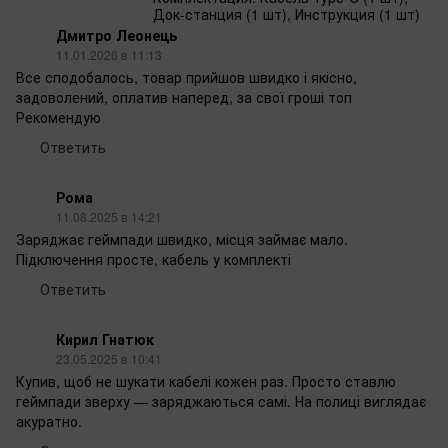
Док-станция (1 шт), Инструкция (1 шт)
Дмитро Леонець
11.01.2026 в 11:13
Все сподобалось, товар прийшов швидко і якісно,
задоволений, оплатив наперед, за свої гроші топ
Рекомендую
Ответить
Рома
11.08.2025 в 14:21
Заряджає геймпади швидко, місця займає мало.
Підключення просте, кабель у комплекті
Ответить
Кирил Гнатюк
23.05.2025 в 10:41
Купив, щоб не шукати кабелі кожен раз. Просто ставлю
геймпади зверху — заряджаються самі. На полиці виглядає
акуратно.