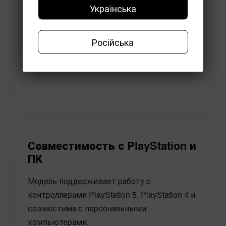
Українська
Російська
Совместимость с PlayStation и
ПК
Модель поддерживает работу с
контроллерами PlayStation 5, PlayStation 4 и
совместима с персональными
компьютерами.