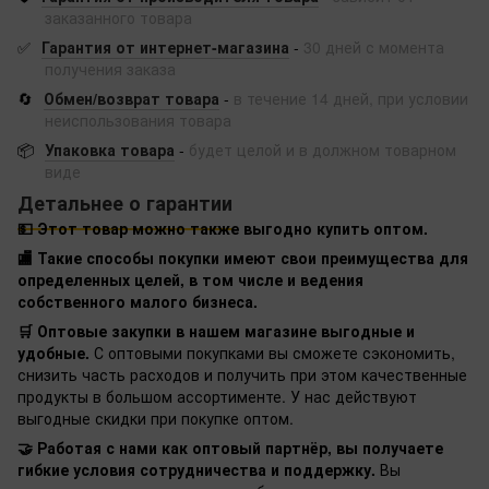
заказанного товара
✅
Гарантия от интернет-магазина
-
30 дней с момента
получения заказа
🔄
Обмен/возврат товара
-
в течение 14 дней, при условии
неиспользования товара
📦
Упаковка товара
-
будет целой и в должном товарном
виде
Детальнее о гарантии
💵 Этот товар можно также выгодно купить оптом.
🏬 Такие способы покупки имеют свои преимущества для
определенных целей, в том числе и ведения
собственного малого бизнеса.
🛒 Оптовые закупки в нашем магазине выгодные и
удобные.
С оптовыми покупками вы сможете сэкономить,
снизить часть расходов и получить при этом качественные
продукты в большом ассортименте. У нас действуют
выгодные скидки при покупке оптом.
🤝 Работая с нами как оптовый партнёр, вы получаете
гибкие условия сотрудничества и поддержку.
Вы