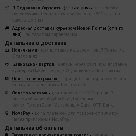
📦
В Отделения Укрпочты
(от 1-го дня) -
по тарифам
перевозчика. Бесплатная доставка от 1500 грн. (на
заказы до 5 кг)
🚚
Адресная доставка курьером Новой Почты
(от 1-го
дня) -
по тарифам перевозчика.
Детальнее о доставке
💵
Наличными
-
при доставке курьером Новой Почты и в
Отделениях
💳
Банковской картой
-
онлайн через сайт, при доставке
курьером Новой Почты, в Отделениях и Почтоматах
🏦
Оплата при отриманні
-
при доставке курьером Новой
Почты, в Отделениях и Почтоматах
📆
Оплата частями
-
для товаров от 1000 грн, до 3
платежей через WayForPay. Доступные
банки: ПриватБанк, Монобанк, А-Банк, ОТП Банк.
📆
NovaPay
-
до 12 платежей для товаров от 1000 грн
через приложение NovaPay.
Детальнее об оплате
🛡️
Гарантия от производителя товара
-
зависит от