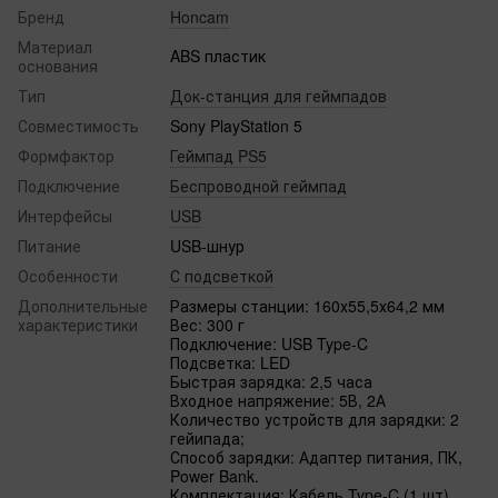
Бренд
Honcam
Материал
ABS пластик
основания
Тип
Док-станция для геймпадов
Совместимость
Sony PlayStation 5
Формфактор
Геймпад PS5
Подключение
Беспроводной геймпад
Интерфейсы
USB
Питание
USB-шнур
Особенности
С подсветкой
Дополнительные
Размеры станции: 160х55,5х64,2 мм
характеристики
Вес: 300 г
Подключение: USB Type-C
Подсветка: LED
Быстрая зарядка: 2,5 часа
Входное напряжение: 5В, 2А
Количество устройств для зарядки: 2
гейипада;
Способ зарядки: Адаптер питания, ПК,
Power Bank.
Комплектация: Кабель Type-C (1 шт),