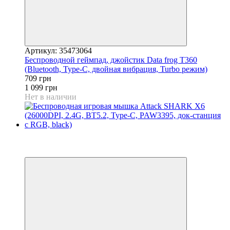
Артикул: 35473064
Беспроводной геймпад, джойстик Data frog T360
(Bluetooth, Type-C, двойная вибрация, Turbo режим)
709 грн
1 099 грн
Нет в наличии
−28%
3
3