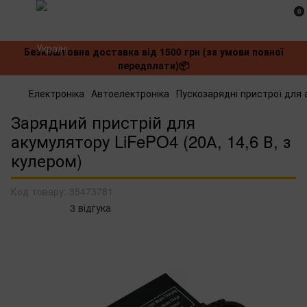
0
Безкоштовна доставка від 1500 грн (за умови повної
передплати)📦
Електроніка
Автоелектроніка
Пускозарядні пристрої для 
Зарядний пристрій для
акумулятору LiFePO4 (20А, 14,6 В, з
кулером)
Код товару:
35473781
3 відгука