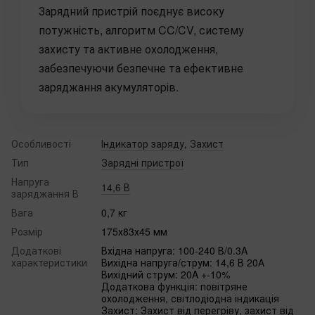
Зарядний пристрій поєднує високу
потужність, алгоритм CC/CV, систему
захисту та активне охолодження,
забезпечуючи безпечне та ефективне
заряджання акумуляторів.
Особливості
Індикатор заряду
,
Захист
Тип
Зарядні пристрої
Напруга
14,6 В
заряджання В
Вага
0,7 кг
Розмір
175х83х45 мм
Додаткові
Вхідна напруга: 100-240 В/0.3A
характеристики
Вихідна напруга/струм: 14,6 В 20А
Вихідний струм: 20A +-10%
Додаткова функція: повітряне
охолодження, світлодіодна індикація
Захист: Захист від перегріву, захист від