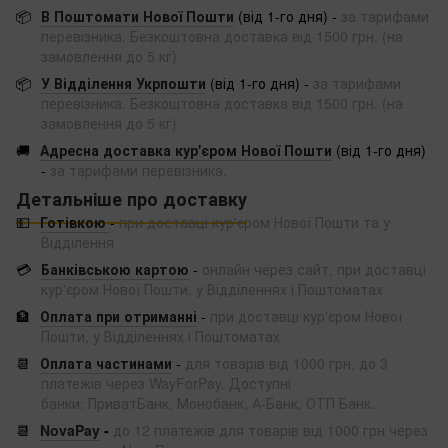
📦
В Поштомати Нової Пошти
(від 1-го дня) -
за тарифами
перевізника. Безкоштовна доставка від 1500 грн. (на
замовлення до 5 кг)
📦
У Відділення Укрпошти
(від 1-го дня) -
за тарифами
перевізника. Безкоштовна доставка від 1500 грн. (на
замовлення до 5 кг)
🚚
Адресна доставка кур'єром Нової Пошти
(від 1-го дня)
-
за тарифами перевізника.
Детальніше про доставку
💵
Готівкою
-
при доставці кур'єром Нової Пошти та у
Відділення
💳
Банківською картою
-
онлайн через сайт, при доставці
кур'єром Нової Пошти, у Відділеннях і Поштоматах
🏦
Оплата при отриманні
-
при доставці кур'єром Нової
Пошти, у Відділеннях і Поштоматах
📆
Оплата частинами
-
для товарів від 1000 грн, до 3
платежів через WayForPay. Доступні
банки: ПриватБанк, Монобанк, А-Банк, ОТП Банк.
📆
NovaPay
-
до 12 платежів для товарів від 1000 грн через