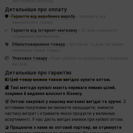
застосунок NovaPay.
Детальніше про оплату
🛡️
Гарантія від виробника виробу
-
залежить від
замовленого товару
✅
Гарантія від інтернет-магазину
-
30 днів з моменту
отримання замовлення
🔄
Обмін/повернення товару
-
протягом 14 днів, за умови
невикористання товару
📦
Упаковка товару
-
буде цілісна і в належному товарному
вигляді
Детальніше про гарантію
💵 Цей товар можна також вигідно купити оптом.
🏬 Такі методи купівлі мають переваги певних цілей,
зокрема й ведення власного бізнесу.
🛒 Оптові закупівлі у нашому магазині вигідні та зручні.
З
оптовими покупками ви зможете заощадити, знизити
частину витрат і отримати якісні продукти у великому
асортименті. У нас діють вигідні знижки при купівлі оптом.
🤝 Працюючи з нами як оптовий партнер, ви отримуєте