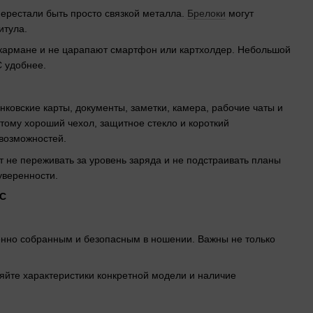
перестали быть просто связкой металла.
Брелоки
могут
итула.
в кармане и не царапают смартфон или картхолдер. Небольшой
C удобнее.
ковские карты, документы, заметки, камера, рабочие чаты и
тому хороший чехол, защитное стекло и короткий
 возможностей.
ет не переживать за уровень заряда и не подстраивать планы
уверенности.
енно собранным и безопасным в ношении. Важны не только
яйте характеристики конкретной модели и наличие