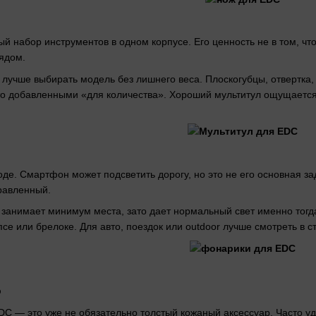
й набор инструментов в одном корпусе. Его ценность не в том, чт
рядом.
лучше выбирать модель без лишнего веса. Плоскогубцы, отвертка,
о добавленными «для количества». Хороший мультитул ощущается
де. Смартфон может подсветить дорогу, но это не его основная за
равленный.
анимает минимум места, зато дает нормальный свет именно тогда,
се или брелоке. Для авто, поездок или outdoor лучше смотреть в 
р
C — это уже не обязательно толстый кожаный аксессуар. Часто уд