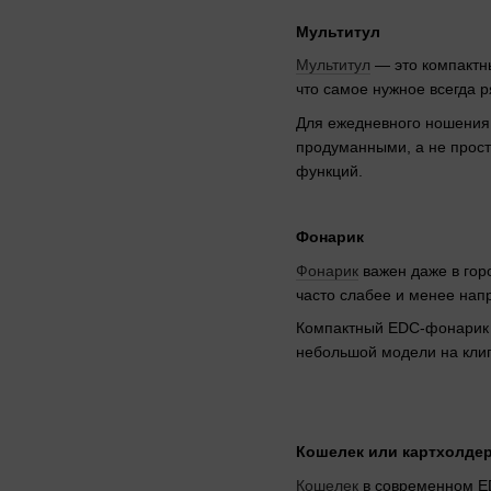
Мультитул
Мультитул
— это компактны
что самое нужное всегда 
Для ежедневного ношения 
продуманными, а не прост
функций.
Фонарик
Фонарик
важен даже в горо
часто слабее и менее нап
Компактный EDC-фонарик з
небольшой модели на клип
Кошелек или картхолде
Кошелек
в современном ED