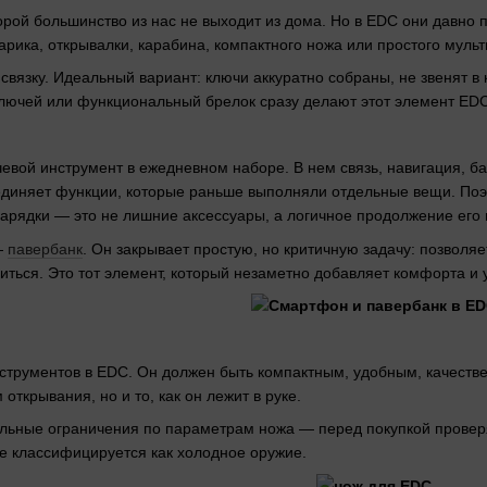
орой большинство из нас не выходит из дома. Но в EDC они давно 
рика, открывалки, карабина, компактного ножа или простого мульт
 связку. Идеальный вариант: ключи аккуратно собраны, не звенят 
ключей или функциональный брелок сразу делают этот элемент ED
вой инструмент в ежедневном наборе. В нем связь, навигация, бан
единяет функции, которые раньше выполняли отдельные вещи. Поэ
зарядки — это не лишние аксессуары, а логичное продолжение его
—
павербанк
. Он закрывает простую, но критичную задачу: позволя
иться. Это тот элемент, который незаметно добавляет комфорта и 
струментов в EDC. Он должен быть компактным, удобным, качеств
открывания, но и то, как он лежит в руке.
ельные ограничения по параметрам ножа — перед покупкой провер
не классифицируется как холодное оружие.