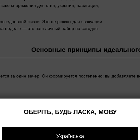
льше снаряжения для огня, укрытия, навигации,
овседневной жизни. Это не рюкзак для эвакуации
 на неделю — это ваш личный набор на сегодня.
Основные принципы идеальног
тся за один вечер. Он формируется постепенно: вы добавляете вещ
Функцион
Именно по
ОБЕРІТЬ, БУДЬ ЛАСКА, МОВУ
плоскогубц
каждый пр
реальную 
Українська
Компактно