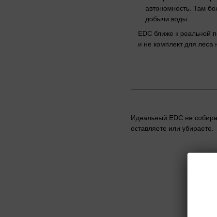
автономность. Там бо
добычи воды.
EDC ближе к реальной п
и не комплект для леса
Идеальный EDC не собирае
оставляете или убираете.