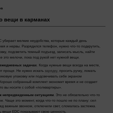
о вещи в карманах
 убирает мелкие неудобства, которые каждый день
мя и нервы. Разрядился телефон, нужно что-то подкрутить,
овку, подсветить темный подъезд, записать мысль, найти
се это мелочи, пока под рукой нет нужной вещи.
 ежедневных задачах
. Когда нужные вещи всегда на месте,
ит проще. Не нужно искать
зарядку
, просить ручку, ломать
тиковую упаковку или подсвечивать себе экраном
Хорошо собранный комплект экономит время и не создает
о вы носите с собой «полквартиры».
 к непредвиденным ситуациям
. Это не обязательно что-то
е. Чаще это момент, когда что-то пошло не по плану: сел
д важным звонком, отключили свет, сломалась застежка.
ь вещи EDC показывают свою ценность.