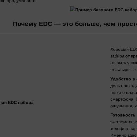
ьше продуманного.
Почему EDC — это больше, чем прост
Хороший EDC
забирают вре
открыть упак
пластырь - в
Удобство в
день проход
ногти о плас
смартфона. 
ощущения, чт
Готовность
экстремально
телефон пере
Именно здес