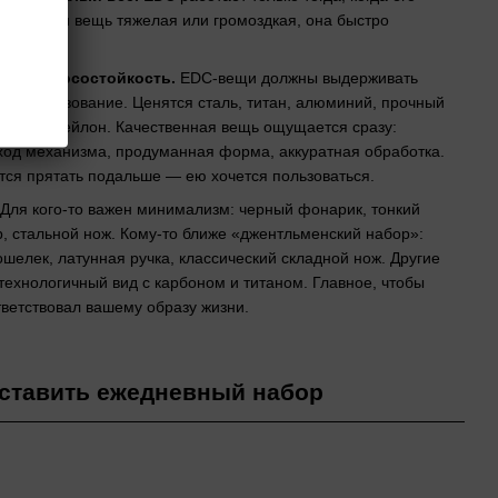
ить. Если вещь тяжелая или громоздкая, она быстро
дома.
ь и износостойкость.
EDC-вещи должны выдерживать
е использование. Ценятся сталь, титан, алюминий, прочный
ордура, нейлон. Качественная вещь ощущается сразу:
ход механизма, продуманная форма, аккуратная обработка.
тся прятать подальше — ею хочется пользоваться.
Для кого-то важен минимализм: черный фонарик, тонкий
, стальной нож. Кому-то ближе «джентльменский набор»:
шелек, латунная ручка, классический складной нож. Другие
технологичный вид с карбоном и титаном. Главное, чтобы
тветствовал вашему образу жизни.
дставить ежедневный набор