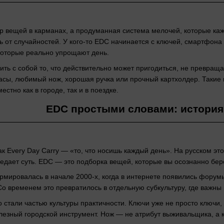
р вещей в карманах, а продуманная система мелочей, которые каж
 от случайностей. У кого-то EDC начинается с ключей, смартфона 
которые реально упрощают день.
ить с собой то, что действительно может пригодиться, не превраща
асы, любимый нож, хорошая ручка или прочный картхолдер. Такие в
естно как в городе, так и в поездке.
EDC простыми словами: истори
 Every Day Carry — «то, что носишь каждый день». На русском э
едает суть. EDC — это подборка вещей, которые вы осознанно бере
рмировалась в начале 2000-х, когда в интернете появились форум
о временем это превратилось в отдельную субкультуру, где важны 
стали частью культуры практичности. Ключи уже не просто ключи, 
олезный городской инструмент. Нож — не атрибут выживальщика, а 