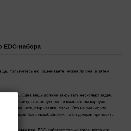
о EDC-набора
ь, пользуетесь ею, оцениваете, нужна ли она, а затем
альность.
Одна вещь должна закрывать несколько задач.
этому мультитул так популярен: в компактном корпусе —
ы, отвертка, нож, открывалка, пилка. Это не значит, что
едмет должен быть «комбайном», но он должен приносить
пользу.
сть и малый вес.
EDC работает только тогда, когда его