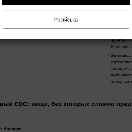
удобно нос
останется 
Російська
Надежност
ежедневно
пластик, к
приятный 
Ее не хоче
Эстетика.
картхолдер
кожаный ко
выбирают 
набор соо
вый EDC: вещи, без которых сложно пре
е брелоки