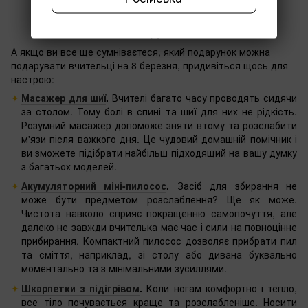
Не зайвими будуть і подарунки для зняття
напруги:
А якщо ви все ще сумніваєтеся, який подарунок можна
подарувати вчительці на 8 березня, придивіться щось для
настрою:
Масажер для шиї
.
Вчителі багато часу проводять сидячи
за столом. Тому болі в спині та шиї для них не рідкість.
Розумний масажер допоможе зняти втому та розслабити
м'язи після важкого дня. Це чудовий домашній помічник і
ви зможете підібрати найбільш підходящий на вашу думку
з багатьох моделей.
Акумуляторний міні-пилосос
.
Засіб для збирання не
може бути предметом розслаблення? Ще як може.
Чистота навколо сприяє покращенню самопочуття, але
далеко не завжди вчителька має час і сили на повноцінне
прибирання. Компактний пилосос дозволяє прибрати пил
та сміття, наприклад, зі столу або дивана буквально
моментально та з мінімальними зусиллями.
Шкарпетки з підігрівом
.
Коли ногам комфортно і тепло,
все тіло почувається краще та розслабленіше. Носити