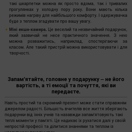
такі шкарпетки можна як просто вдома, так і тривалих
прогулянках у холодну пору року. Вони мають кілька
режимів нагріву для найбільшого комфорту. І одержувачка
буде з теплом згадувати про вашу увагу.
Міні екшн-камера
.
Це веселий та незвичайний подарунок,
який зазвичай не несе практичного значення. З нею
можна розважитись, наприклад, спостерігаючи за
класом. Але такий пристрій можна використовувати і для
творчості.
Запам'ятайте, головне у подарунку – не його
вартість, а ті емоції та почуття, які ви
передаєте.
Навіть простий та скромний презент може стати справжнім
джерелом радості. Більшість вчителів все життя зберігають
подарунки від їхніх учнів та назавжди запам'ятовують такі
теплі моменти у пам'яті. Це надихає їх рухатися далі у своїй
непростій професії та ділитися знаннями та теплом із