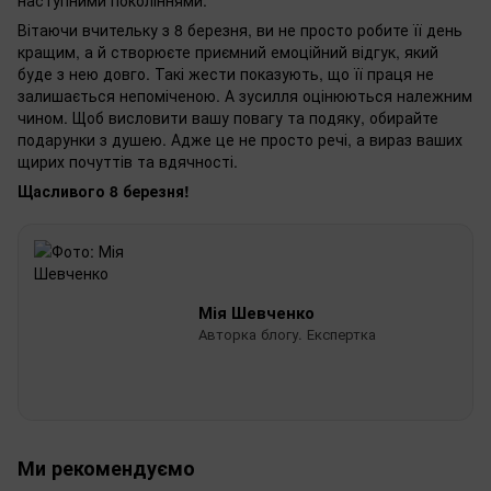
наступними поколіннями.
Вітаючи вчительку з 8 березня, ви не просто робите її день
кращим, а й створюєте приємний емоційний відгук, який
буде з нею довго. Такі жести показують, що її праця не
залишається непоміченою. А зусилля оцінюються належним
чином. Щоб висловити вашу повагу та подяку, обирайте
подарунки з душею. Адже це не просто речі, а вираз ваших
щирих почуттів та вдячності.
Щасливого 8 березня!
Мія Шевченко
Авторка блогу. Експертка
Ми рекомендуємо