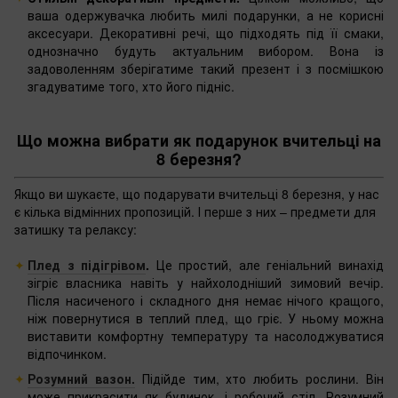
ваша одержувачка любить милі подарунки, а не корисні
аксесуари. Декоративні речі, що підходять під її смаки,
однозначно будуть актуальним вибором. Вона із
задоволенням зберігатиме такий презент і з посмішкою
згадуватиме того, хто його підніс.
Що можна вибрати як подарунок вчительці на
8 березня?
Якщо ви шукаєте, що подарувати вчительці 8 березня, у нас
є кілька відмінних пропозицій. І перше з них – предмети для
затишку та релаксу:
Плед з підігрівом
.
Це простий, але геніальний винахід
зігріє власника навіть у найхолодніший зимовий вечір.
Після насиченого і складного дня немає нічого кращого,
ніж повернутися в теплий плед, що гріє. У ньому можна
виставити комфортну температуру та насолоджуватися
відпочинком.
Розумний вазон.
Підійде тим, хто любить рослини. Він
може прикрасити як будинок, і робочий стіл. Розумний