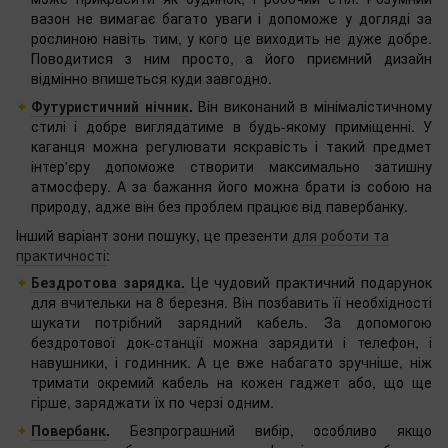
вазон не вимагає багато уваги і допоможе у догляді за
рослиною навіть тим, у кого це виходить не дуже добре.
Поводитися з ним просто, а його приємний дизайн
відмінно впишеться куди завгодно.
Футуристичний нічник
.
Він виконаний в мінімалістичному
стилі і добре виглядатиме в будь-якому приміщенні. У
каганця можна регулювати яскравість і такий предмет
інтер'єру допоможе створити максимально затишну
атмосферу. А за бажання його можна брати із собою на
природу, адже він без проблем працює від павербанку.
Інший варіант зони пошуку, це презенти
для роботи та
практичності
:
Бездротова зарядка.
Це чудовий практичний подарунок
для вчительки на 8 березня. Він позбавить її необхідності
шукати потрібний зарядний кабель. За допомогою
бездротової док-станції можна зарядити і телефон, і
навушники, і годинник. А це вже набагато зручніше, ніж
тримати окремий кабель на кожен гаджет або, що ще
гірше, заряджати їх по черзі одним.
Повербанк
.
Безпрограшний вибір, особливо якщо