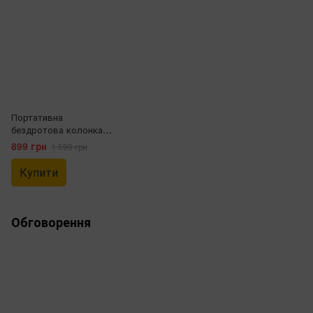
Портативна
бездротова колонка
REMAX RB-M13 (RGB,
899 грн
1 599 грн
Bluetooth, 5 Вт, 3000
мАг)
Купити
Обговорення