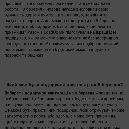
професія – це справжнє покликання та дуже складна
робота. І 8 березня – чудова нагода висловити свою
вдячність дорогій вчительці за її працю, терпіння та
відданість справі. А що можна подарувати на 8 березня
вчительці, щоб подарунок був доречним, корисним та
приємним? Разом з LoadUp ми підготували найкращі ідеї
подарунків, які ви можете використати як безпосередньо,
так і для натхнення. У нашому магазині підібрано великий
асортимент презентів на будь-який смак, під будь-які
потреби та бюджет.
Який має бути подарунок вчительці на 8 березня?
Вибирати подарунок вчительці на 8 березня
– завдання не
найпростіше. Добре, якщо презент буде не тільки красивим,
а й функціональним, що підкреслює вашу повагу та увагу.
Це може бути практичний подарунок, який отримувач зможе
застосувати в роботі або вдома, а може бути приємним,
щоб створити атмосферу затишку та розслаблення.
Звичайно, ідеально, якщо ви знаєте, що любить вчителька,