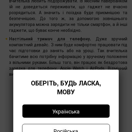
вчителька любить подорожувати. Із якісним павербанком
їй не доведеться переживати, що гаджет не вчасно
розрядиться. А значить і поїздка буде приємнішою та
безпечнішою. До того ж, за допомогою зовнішнього
акумулятора можна зарядити не тільки смартфон, а й інші
гаджети, що буває конче необхідно.
Настільний тримач для телефону
.
Дуже зручний
компактний девайс. З ним буде комфортно працювати під
час підготовки до занять або на уроці. Так вчителька
бачитиме всю потрібну інформацію у зручному положенні
з вільними руками. Більш того, він працює як бездротова
зарядка для телефону, Apple Watch і AirPods. Відмінний
вибір для тих, хто любить багатозадачність.
ОБЕРІТЬ, БУДЬ ЛАСКА,
МОВУ
Українська
Російська