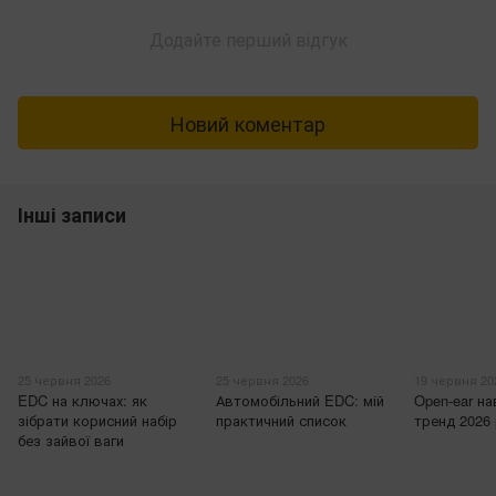
Додайте перший відгук
Новий коментар
Інші записи
25 червня 2026
25 червня 2026
19 червня 20
EDC на ключах: як
Автомобільний EDC: мій
Open-ear н
зібрати корисний набір
практичний список
тренд 2026
без зайвої ваги