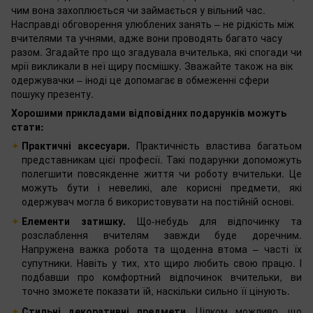
чим вона захоплюється чи займається у вільний час.
Насправді обговорення улюблених занять – не рідкість між
вчителями та учнями, адже вони проводять багато часу
разом. Згадайте про що згадувала вчителька, які спогади чи
мрії викликали в неї щиру посмішку. Зважайте також на вік
одержувачки – іноді це допомагає в обмеженні сфери
пошуку презенту.
Хорошими прикладами відповідних подарунків можуть
стати:
Практичні аксесуари.
Практичність властива багатьом
представникам цієї професії. Такі подарунки допоможуть
полегшити повсякденне життя чи роботу вчительки. Це
можуть бути і невеликі, але корисні предмети, які
одержувач могла б використовувати на постійній основі.
Елементи затишку.
Що-небудь для відпочинку та
розслаблення вчителям завжди буде доречним.
Напружена важка робота та щоденна втома – часті їх
супутники. Навіть у тих, хто щиро любить свою працю. І
подбавши про комфортний відпочинок вчительки, ви
точно зможете показати їй, наскільки сильно її цінують.
Стильні декоративні предмети.
Цілком можливо, що