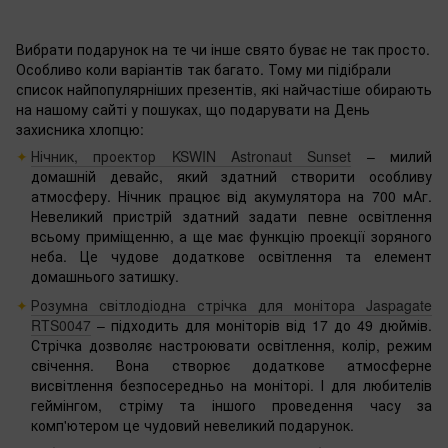
Вибрати подарунок на те чи інше свято буває не так просто.
Особливо коли варіантів так багато. Тому ми підібрали
список найпопулярніших презентів, які найчастіше обирають
на нашому сайті у пошуках, що подарувати на День
захисника хлопцю:
Нічник, проектор KSWIN Astronaut Sunset
– милий
домашній девайс, який здатний створити особливу
атмосферу. Нічник працює від акумулятора на 700 мАг.
Невеликий пристрій здатний задати певне освітлення
всьому приміщенню, а ще має функцію проекції зоряного
неба. Це чудове додаткове освітлення та елемент
домашнього затишку.
Розумна світлодіодна стрічка для монітора Jaspagate
RTS0047
– підходить для моніторів від 17 до 49 дюймів.
Стрічка дозволяє настроювати освітлення, колір, режим
свічення. Вона створює додаткове атмосферне
висвітлення безпосередньо на моніторі. І для любителів
геймінгом, стріму та іншого проведення часу за
комп'ютером це чудовий невеликий подарунок.