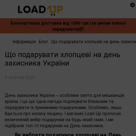
0
Безкоштовна доставка від 1500 грн (за умови повної
передплати)📦
Інформація
Блог
Що подарувати хлопцеві на день захисн
Що подарувати хлопцеві на день
захисника України
9 жовтня 2024
День захисника України – особливе свято для мешканців
країни. І це ще одна нагода подякувати близьким та
порадувати їх приємними подарунками. Особливо, якщо
йдеться про кохану людину. І магазин Load Up пропонує
величезний вибір подарунків на будь-який смак. І ми
підібрали топ-10 подарунків на День захисника.
Як вибрати подарунок хлопцеві на День