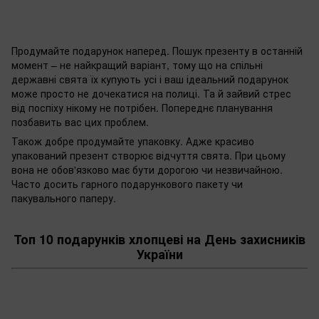
Продумайте подарунок наперед. Пошук презенту в останній
момент – не найкращий варіант, тому що на спільні
державні свята їх купують усі і ваш ідеальний подарунок
може просто не дочекатися на полиці. Та й зайвий стрес
від поспіху нікому не потрібен. Попереднє планування
позбавить вас цих проблем.
Також добре продумайте упаковку. Адже красиво
упакований презент створює відчуття свята. При цьому
вона не обов'язково має бути дорогою чи незвичайною.
Часто досить гарного подарункового пакету чи
пакувального паперу.
Топ 10 подарунків хлопцеві на День захисників
України