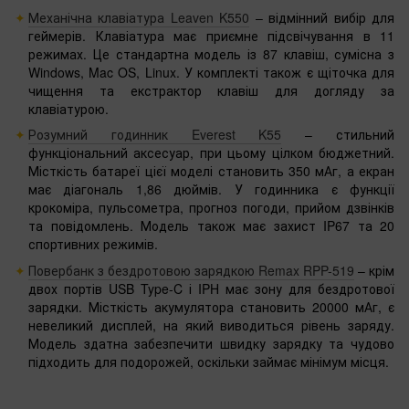
Механічна клавіатура Leaven K550
– відмінний вибір для
геймерів. Клавіатура має приємне підсвічування в 11
режимах. Це стандартна модель із 87 клавіш, сумісна з
Windows, Mac OS, Linux. У комплекті також є щіточка для
чищення та екстрактор клавіш для догляду за
клавіатурою.
Розумний годинник Everest K55
– стильний
функціональний аксесуар, при цьому цілком бюджетний.
Місткість батареї цієї моделі становить 350 мАг, а екран
має діагональ 1,86 дюймів. У годинника є функції
крокоміра, пульсометра, прогноз погоди, прийом дзвінків
та повідомлень. Модель також має захист IP67 та 20
спортивних режимів.
Повербанк з бездротовою зарядкою Remax RPP-519
– крім
двох портів USB Type-C і IPH має зону для бездротової
зарядки. Місткість акумулятора становить 20000 мАг, є
невеликий дисплей, на який виводиться рівень заряду.
Модель здатна забезпечити швидку зарядку та чудово
підходить для подорожей, оскільки займає мінімум місця.