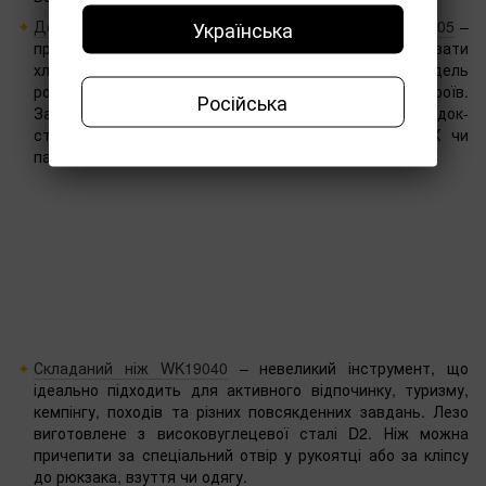
Українська
Док-станція для геймпадів Play Station 5 Honcam A3705
–
проста відповідь на питання, що можна подарувати
хлопцеві на День захисника геймеру. Модель
розрахована на одночасне заряджання двох пристроїв.
Російська
Заряджаються геймпади лише за 2,5 години. Сама док-
станція живиться через адаптер живлення, від ПК чи
павербанку.
Складаний ніж WK19040
– невеликий інструмент, що
ідеально підходить для активного відпочинку, туризму,
кемпінгу, походів та різних повсякденних завдань. Лезо
виготовлене з високовуглецевої сталі D2. Ніж можна
причепити за спеціальний отвір у рукоятці або за кліпсу
до рюкзака, взуття чи одягу.