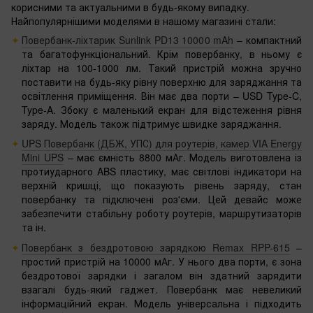
корисними та актуальними в будь-якому випадку.
Найпопулярнішими моделями в нашому магазині стали:
Повербанк-ліхтарик Sunlink PD13 10000 mAh‌
– компактний
та багатофункціональний. Крім повербанку, в ньому є
ліхтар на 100-1000 лм. Такий пристрій можна зручно
поставити на будь-яку рівну поверхню для заряджання та
освітлення приміщення. Він має два порти – USD Type-C,
Type-A. Збоку є маленький екран для відстеження рівня
заряду. Модель також підтримує швидке заряджання.
UPS Повербанк (ДБЖ, УПС) для роутерів, камер VIA Energy
Mini UPS
– має ємність 8800 мАг. Модель виготовлена ​​із
протиударного ABS пластику, має світлові індикатори на
верхній кришці, що показують рівень заряду, стан
повербанку та підключені роз'єми. Цей девайс може
забезпечити стабільну роботу роутерів, маршрутизаторів
та ін.
Повербанк з бездротовою зарядкою Remax RPP-615
–
простий пристрій на 10000 мАг. У нього два порти, є зона
бездротової зарядки і загалом він здатний зарядити
взагалі будь-який гаджет. Повербанк має невеликий
інформаційний екран. Модель універсальна і підходить