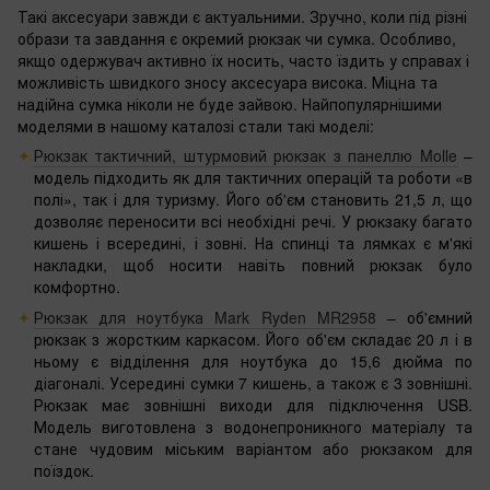
Такі аксесуари завжди є актуальними. Зручно, коли під різні
образи та завдання є окремий рюкзак чи сумка. Особливо,
якщо одержувач активно їх носить, часто їздить у справах і
можливість швидкого зносу аксесуара висока. Міцна та
надійна сумка ніколи не буде зайвою. Найпопулярнішими
моделями в нашому каталозі стали такі моделі:
Рюкзак тактичний, штурмовий рюкзак з панеллю Molle‌
–
модель підходить як для тактичних операцій та роботи «в
полі», так і для туризму. Його об'єм становить 21,5 л, що
дозволяє переносити всі необхідні речі. У рюкзаку багато
кишень і всередині, і зовні. На спинці та лямках є м'які
накладки, щоб носити навіть повний рюкзак було
комфортно.
Рюкзак для ноутбука Mark Ryden MR2958
– об'ємний
рюкзак з жорстким каркасом. Його об'єм складає 20 л і в
ньому є відділення для ноутбука до 15,6 дюйма по
діагоналі. Усередині сумки 7 кишень, а також є 3 зовнішні.
Рюкзак має зовнішні виходи для підключення USB.
Модель виготовлена ​​з водонепроникного матеріалу та
стане чудовим міським варіантом або рюкзаком для
поїздок.