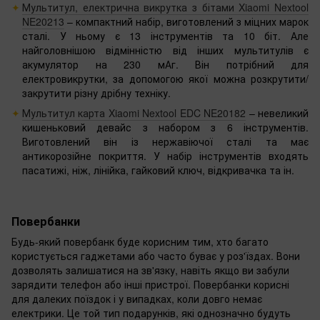
Мультитул, електрична викрутка з бітами Xiaomi Nextool
NE20213
– компактний набір, виготовлений з міцних марок
сталі. У ньому є 13 інструментів та 10 біт. Але
найголовнішою відмінністю від інших мультитулів є
акумулятор на 230 мАг. Він потрібний для
електровикрутки, за допомогою якої можна розкрутити/
закрутити різну дрібну техніку.
Мультитул карта Xiaomi Nextool EDC NE20182
– невеликий
кишеньковий девайс з набором з 6 інструментів.
Виготовлений він із нержавіючої сталі та має
антикорозійне покриття. У набір інструментів входять
пасатижі, ніж, лінійка, гайковий ключ, відкривачка та ін.
Повербанки
Будь-який повербанк буде корисним тим, хто багато
користується гаджетами або часто буває у роз'їздах. Вони
дозволять залишатися на зв'язку, навіть якщо ви забули
зарядити телефон або інші пристрої. Повербанки корисні
для далеких поїздок і у випадках, коли довго немає
електрики. Це той тип подарунків, які однозначно будуть