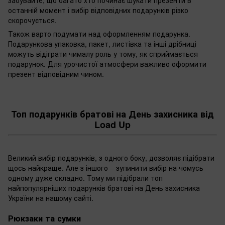
забувайте, що багато хто починає шукати презенти в
останній момент і вибір відповідних подарунків різко
скорочується.
Також варто подумати над оформленням подарунка.
Подарункова упаковка, пакет, листівка та інші дрібниці
можуть відіграти чималу роль у тому, як сприймається
подарунок. Для урочистої атмосфери важливо оформити
презент відповідним чином.
Топ подарунків братові на День захисника від
Load Up
Великий вибір подарунків, з одного боку, дозволяє підібрати
щось найкраще. Але з іншого – зупинити вибір на чомусь
одному дуже складно. Тому ми підібрали топ
найпопулярніших подарунків братові на День захисника
України на нашому сайті.
Рюкзаки та сумки