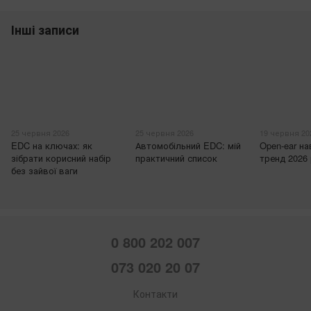
Інші записи
25 червня 2026
25 червня 2026
19 червня 20
EDC на ключах: як
Автомобільний EDC: мій
Open-ear н
зібрати корисний набір
практичний список
тренд 2026
без зайвої ваги
0 800 202 007
073 020 20 07
Контакти