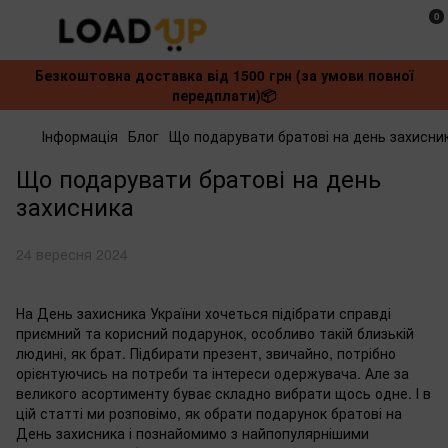
0
Безкоштовна доставка від 1500 грн (за умови повної
передплати)📦
Інформація
Блог
Що подарувати братові на день захисни
Що подарувати братові на день
захисника
24 вересня 2024
На День захисника України хочеться підібрати справді
приємний та корисний подарунок, особливо такій близькій
людині, як брат. Підбирати презент, звичайно, потрібно
орієнтуючись на потреби та інтереси одержувача. Але за
великого асортименту буває складно вибрати щось одне. І в
цій статті ми розповімо, як обрати подарунок братові на
День захисника і познайомимо з найпопулярнішими