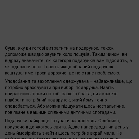
Сума, яку ви готові витратити на подарунок, також
допоможе швидко звузити коло пошуків. Таким чином, ви
відразу визначите, які категорії подарунків вам підходять, а
які однозначно ні. І навіть якщо обраний подарунок
коштуватиме трохи дорожче, це не стане проблемою.
Уподобання та захоплення одержувача – найважливіше, що
потрібно враховувати при виборі подарунка. Навіть
спираючись тільки на хобі вашого брата, ви зможете
підібрати потрібний подарунок, який йому точно
сподобається. Або можна підшукати щось ностальгічне,
пов'язане з вашими спільними дитячими спогадами.
Подарунки найкраще готувати заздалегідь. Особливо,
приурочені до якогось свята. Адже напередодні чи день у
день ймовірність знайти щось потрібне вкрай мала. Не