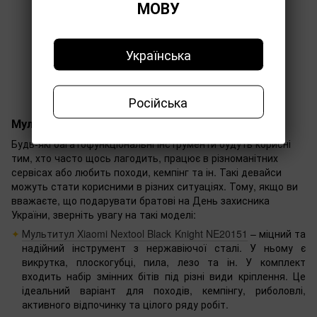
МОВУ
Українська
Російська
Мультитули
Будь-які багатофункціональні інструменти будуть корисні
тим, хто часто щось лагодить, працює в різноманітних
сервісах або любить походи, кемпінг та ін. Такі девайси
можуть стати корисними в різних ситуаціях. Тому, якщо ви
вважаєте, що подарувати братові на День захисника
України, зверніть увагу на такі моделі:
Мультитул Xiaomi Nextool Black Knight NE20151
– міцний та
надійний інструмент з нержавіючої сталі. У ньому є
викрутка, плоскогубці, пила, лезо та ін. У комплект
входить набір змінних бітів під різні види кріплення. Це
ідеальний варіант для походів, кемпінгу, риболовлі,
активного відпочинку та цілого ряду робіт.