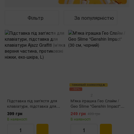
Фільтр
За популярністю
тижневий знижкопад🔥
−50%
2
Підставка під зап'ястя для
М'яка іграшка Гео Слайм /
клавіатури, підставка для
Geo Slime "Genshin Impact"
клавіатури Ajazz Graffiti (м'яка
(30 см, чорний)
399 грн
249 грн
499 грн
верхня частина, протиковзкі
В наявності
В наявності
ніжки, еко-шкіра, L)