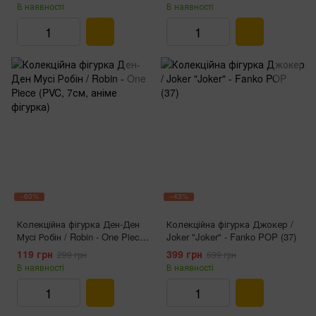
В наявності
В наявності
−60%
−43%
Колекційна фігурка Ден-Ден
Колекційна фігурка Джокер /
Мусі Робін / Robin - One Piece
Joker "Joker" - Fanko POP (37)
(PVC, 7см, аніме фігурка)
119 грн
399 грн
299 грн
699 грн
В наявності
В наявності