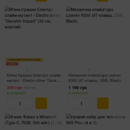
тижневий знижкопад🔥
−50%
2
3
М'яка іграшка Електро слайм-
Механічна клавіатура Leaven
мутант / Electro slime "Genshin
K550 (87 клавіш, USB, Black)
Impact" (30 см, жовтий)
249 грн
1 199 грн
499 грн
В наявності
В наявності