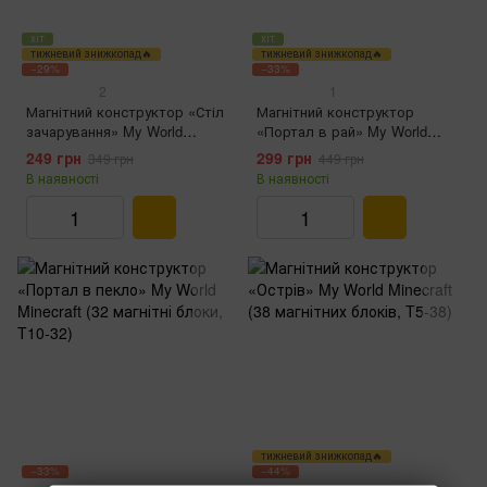
хіт
хіт
тижневий знижкопад🔥
тижневий знижкопад🔥
−29%
−33%
2
1
Магнітний конструктор «Стіл
Магнітний конструктор
зачарування» My World
«Портал в рай» My World
Minecraft (17 магнітних блоків,
Minecraft (32 магнітні блоки,
249 грн
299 грн
349 грн
449 грн
T13-17‌)
T9-32)
В наявності
В наявності
тижневий знижкопад🔥
−33%
−44%