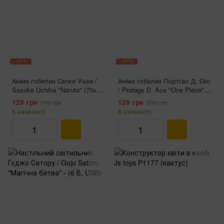
−57%
−57%
Аніме гобелен Саске Учіха /
Аніме гобелен Портгас Д. Ейс
Sasuke Uchiha "Naruto" (70x30
/ Protags D. Ace "One Piece"
см)
(70x30 см)
129 грн
129 грн
299 грн
299 грн
В наявності
В наявності