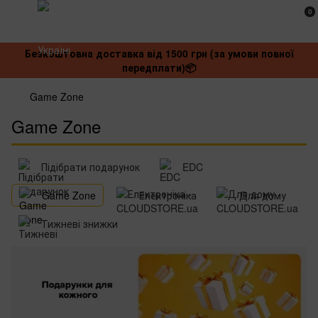
0
Безкоштовна доставка від 1500 грн (за умови повної
передплати)📦
Game Zone
Game Zone
Підібрати подарунок
EDC
Game Zone
Електроніка
Для дому
Тижневі знижки