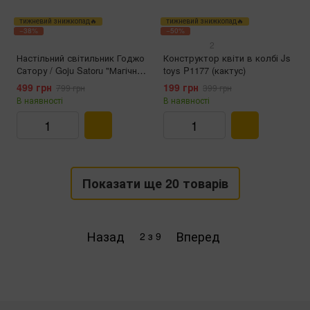
тижневий знижкопад🔥
тижневий знижкопад🔥
−38%
−50%
2
Настільний світильник Годжо
Конструктор квіти в колбі Js
Сатору / Goju Satoru "Магічна
toys P1177 (кактус)
битва" - (6 В, USB)
499 грн
199 грн
799 грн
399 грн
В наявності
В наявності
Показати ще 20 товарів
Назад
Вперед
2
з 9