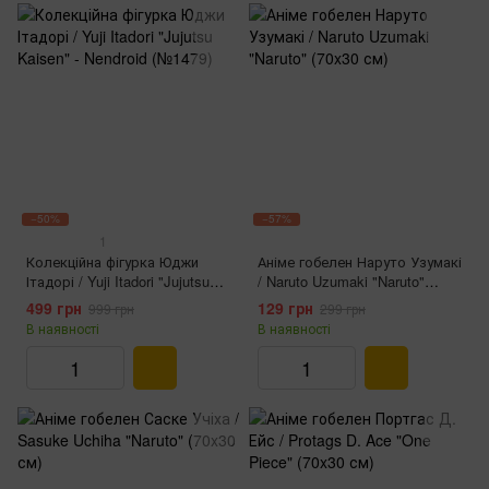
−50%
−57%
1
Колекційна фігурка Юджи
Аніме гобелен Наруто Узумакі
Ітадорі / Yuji Itadori "Jujutsu
/ Naruto Uzumaki "Naruto"
Kaisen" - Nendroid (№1479)
(70x30 см)
499 грн
129 грн
999 грн
299 грн
В наявності
В наявності