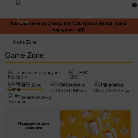
0
Безкоштовна доставка від 1500 грн (за умови повної
передплати)📦
Game Zone
Game Zone
Підібрати подарунок
EDC
Game Zone
Електроніка
Для дому
Тижневі знижки