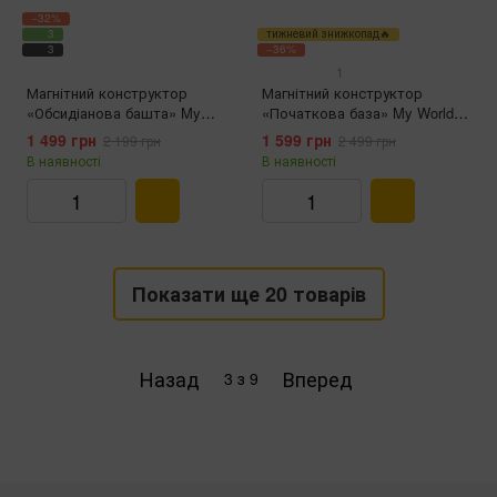
−32%
3
тижневий знижкопад🔥
3
−36%
1
Магнітний конструктор
Магнітний конструктор
«Обсидіанова башта» My
«Початкова база» My World
World Minecraft (192 магнітні
Minecraft (212 магнітних
1 499 грн
1 599 грн
2 199 грн
2 499 грн
блоки, T056)
блоків, T066)
В наявності
В наявності
Показати ще 20 товарів
Назад
Вперед
3
з 9