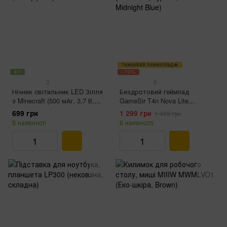
тижневий знижкопад🔥
хіт
−13%
3
8
Нічник світильник LED Зілля
Бездротовий геймпад
з Minecraft (500 мАг, 3,7 В,
GameSir T4n Nova Lite
USB)
(Bluetooth, Type-C, 600 мАг,
699 грн
1 299 грн
1 499 грн
Midnight Blue)
В наявності
В наявності