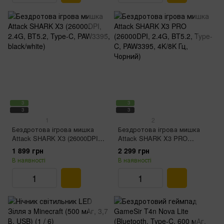
3
3
3
3
1
2
Бездротова ігрова мишка
Бездротова ігрова мишка
Attack SHARK X3 (26000DPI,
Attack SHARK X3 PRO
2.4G, BT5.2, Type-C, PAW3395,
(26000DPI, 2.4G, BT5.2, Type-
1 899 грн
2 299 грн
black/white)
C, PAW3395, 4K/8K Гц,
В наявності
В наявності
Чорний)