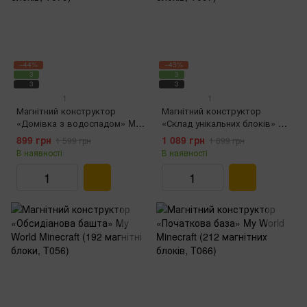
−44%
−43%
3
3
3
3
1
1
Магнітний конструктор
Магнітний конструктор
«Домівка з водоспадом» My
«Склад унікальних блоків» My
World Minecraft (107 магнітних
World Minecraft (128 магнітних
899 грн
1 089 грн
1 599 грн
1 899 грн
блоків, T079)
блоків, T097)
В наявності
В наявності