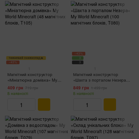
−43%
тижневий знижкопад🔥
3
−43%
3
1
1
Магнітний конструктор
Магнітний конструктор
«Мініатюрна домівка» My
«Шахта з порталом Незера»
World Minecraft (48 магнітних
My World Minecraft (100
409 грн
849 грн
719 грн
1 499 грн
блоків, T105)
магнітних блоків, T080)
В наявності
В наявності