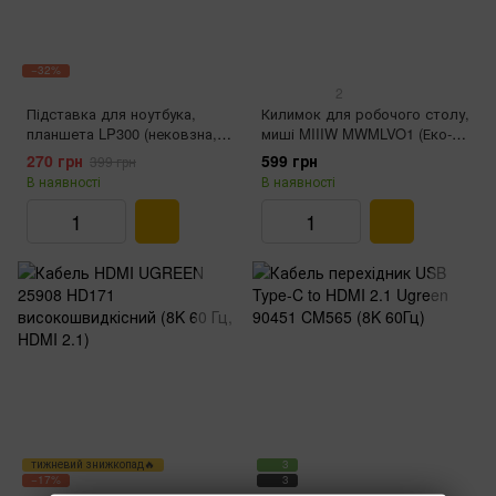
−32%
2
Підставка для ноутбука,
Килимок для робочого столу,
планшета LP300 (нековзна,
миші MIIIW MWMLVO1 (Еко-
складна)
шкіра, Brown)
270 грн
599 грн
399 грн
В наявності
В наявності
тижневий знижкопад🔥
3
−17%
3