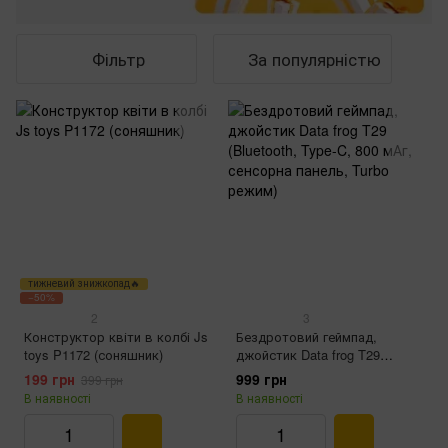
Фільтр
За популярністю
тижневий знижкопад🔥
−50%
2
3
Конструктор квіти в колбі Js
Бездротовий геймпад,
toys P1172 (соняшник)
джойстик Data frog T29
(Bluetooth, Type-C, 800 мАг,
199 грн
999 грн
399 грн
сенсорна панель, Turbo
В наявності
В наявності
режим)