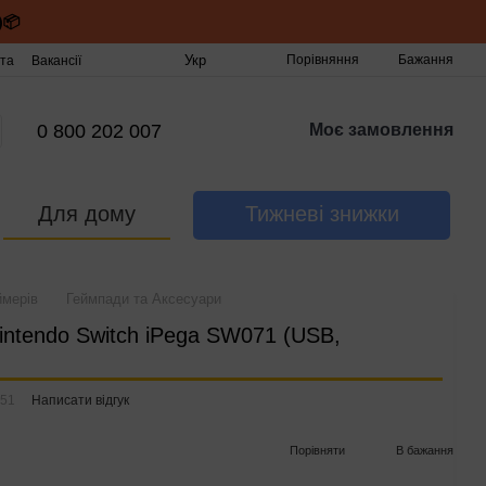
)📦
Укр
Порівняння
Бажання
та
Вакансії
0 800 202 007
Моє замовлення
Для дому
Тижневі знижки
ймерів
Геймпади та Аксесуари
intendo Switch iPega SW071 (USB,
351
Написати відгук
Порівняти
В бажання