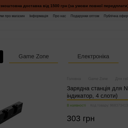
зкоштовна доставка від 1500 грн (за умови повної передплати
уки про магазин
Інформація
Про нас
Подарунки оптом
Публічна офер
Game Zone
Електроніка
Головна
Game Zone
Для ге
Зарядна станція для N
індикатор, 4 слоти)
В наявності
Код товару: 96837341
303 грн