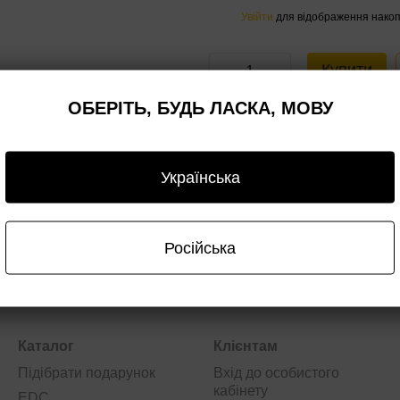
Увійти
для відображення накоп
%
Купити
ОБЕРІТЬ, БУДЬ ЛАСКА, МОВУ
а
Оплата
Гарантія
Опт/дроп
Українська
Російська
Каталог
Клієнтам
Підібрати подарунок
Вхід до особистого
кабінету
EDC