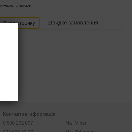
ичувальної знижки
Швидке замовлення
В розстрочку
Контактна інформація
0 800 202 007
Чат Viber