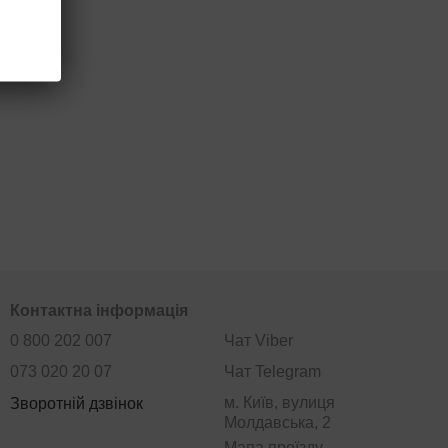
Контактна інформація
0 800 202 007
Чат Viber
073 020 20 07
Чат Telegram
м. Київ, вулиця
Зворотній дзвінок
Молдавська, 2
Мапа проїзду