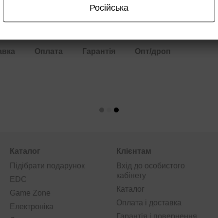
Російська
ти сет
авка
Оплата
Гарантія
Опт/дроп
Каталог
Клієнтам
Підібрати подарунок
Вхід до особистого
кабінету
EDC
Каталог
Game Zone
Оплата і доставка
Електроніка
Гарантія і повернення