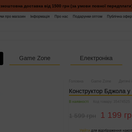
зкоштовна доставка від 1500 грн (за умови повної передплати
уки про магазин
Інформація
Про нас
Подарунки оптом
Публічна офер
Game Zone
Електроніка
Головна
Game Zone
Дитячі 
Конструктор Бджола у 
В наявності
Код товару: 35474525
1 199 г
1 599 грн
Увійти
для відображення накоп
%