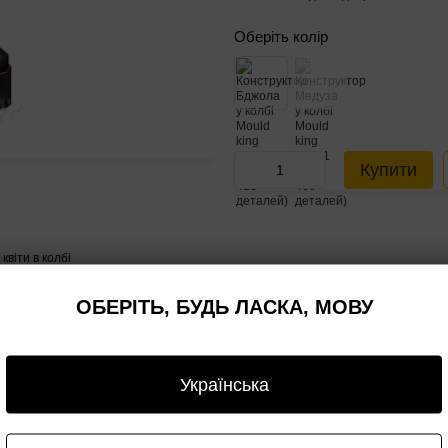
Оберіть колір
Купити
ОБЕРІТЬ, БУДЬ ЛАСКА, МОВУ
ти в колбі Js
изантеми)
Українська