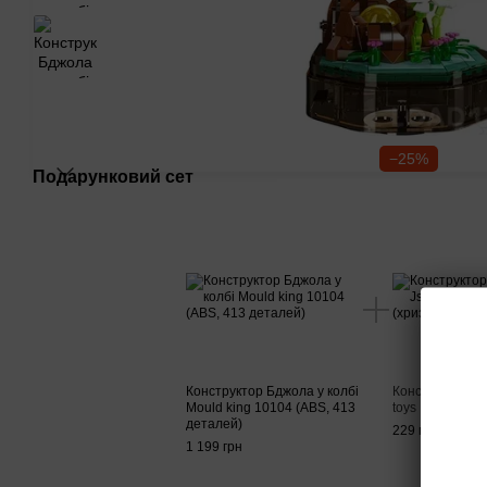
−25%
Подарунковий сет
Конструктор Бджола у колбі
Конструктор кві
Mould king 10104 (ABS, 413
toys P1175 (хр
деталей)
229 грн
1 199 грн