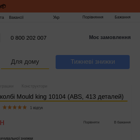
)📦
Укр
Порівняння
Бажання
та
Вакансії
0 800 202 007
Моє замовлення
Для дому
Тижневі знижки
іграшки
Конструктори
колбі Mould king 10104 (ABS, 413 деталей)
1 відгук
рн
Порівняти
В бажання
ичувальної знижки