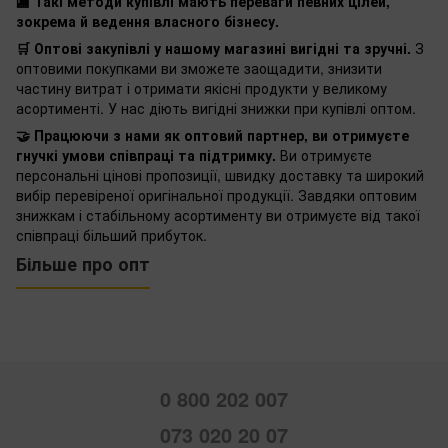
🏬 Такі методи купівлі мають переваги певних цілей,
зокрема й ведення власного бізнесу.
🛒 Оптові закупівлі у нашому магазині вигідні та зручні.
З
оптовими покупками ви зможете заощадити, знизити
частину витрат і отримати якісні продукти у великому
асортименті. У нас діють вигідні знижки при купівлі оптом.
🤝 Працюючи з нами як оптовий партнер, ви отримуєте
гнучкі умови співпраці та підтримку.
Ви отримуєте
персональні цінові пропозиції, швидку доставку та широкий
вибір перевіреної оригінальної продукції. Завдяки оптовим
знижкам і стабільному асортименту ви отримуєте від такої
співпраці більший прибуток.
Більше про опт
0 800 202 007
073 020 20 07