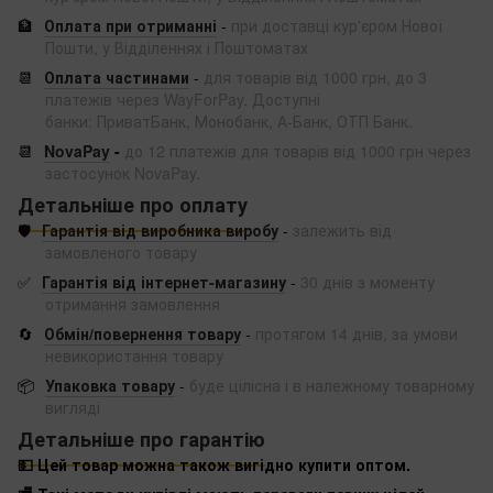
🏦
Оплата при отриманні
-
при доставці кур'єром Нової
Пошти, у Відділеннях і Поштоматах
📆
Оплата частинами
-
для товарів від 1000 грн, до 3
платежів через WayForPay. Доступні
банки: ПриватБанк, Монобанк, А-Банк, ОТП Банк.
📆
NovaPay
-
до 12 платежів для товарів від 1000 грн через
застосунок NovaPay.
Детальніше про оплату
🛡️
Гарантія від виробника виробу
-
залежить від
замовленого товару
✅
Гарантія від інтернет-магазину
-
30 днів з моменту
отримання замовлення
🔄
Обмін/повернення товару
-
протягом 14 днів, за умови
невикористання товару
📦
Упаковка товару
-
буде цілісна і в належному товарному
вигляді
Детальніше про гарантію
💵 Цей товар можна також вигідно купити оптом.