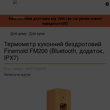
0
Безкоштовна доставка від 1500 грн (за умови повної
передплати)📦
Для дому
Для кухні
Термометр кухонний бездротовий
Finemold FM200 (Bluetooth, додаток,
IPX7)
Код товару:
96837342052
Написати відгук