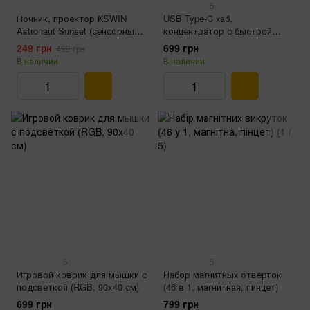
5
Ночник, проектор KSWIN
USB Type-C хаб,
Astronaut Sunset (сенсорный,
концентратор с быстрой
5 Вт)
зарядкой и HDMI (7 в 1)
249 грн
699 грн
499 грн
В наличии
В наличии
5
5
Игровой коврик для мышки с
Набор магнитных отверток
подсветкой (RGB, 90x40 см)
(46 в 1, магнитная, пинцет)
699 грн
799 грн