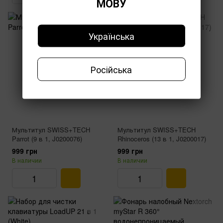
МОВУ
Українська
Російська
Мультитул SWISS+TECH
Мультитул SWISS+TECH
Parrot (9 в 1, J0200076)
Rhinoceros (13 в 1, J0200017)
999 грн
999 грн
В наличии
В наличии