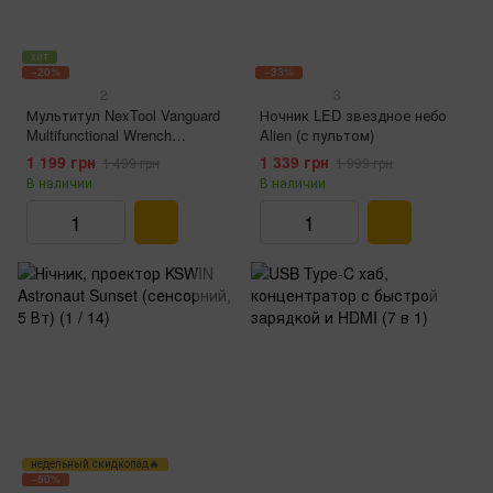
хит
−20%
−33%
2
3
Мультитул NexTool Vanguard
Ночник LED звездное небо
Multifunctional Wrench
Alien (с пультом)
NE20131 (9 инструментов,
1 199 грн
1 339 грн
1 499 грн
1 999 грн
антикорозийное покрытие)
В наличии
В наличии
недельный скидкопад🔥
−50%