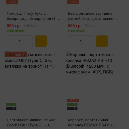
−33%
−25%
1
1
Чехол для ноутбука с
Беспроводное зарядное
беспроводной зарядкой (4 в
устройство, док станция
1, USB type-C, 15 Вт, 16
Wisoneng F-182 (15 Вт, 3 в 1,
999 грн
599 грн
1 499 грн
799 грн
дюймов, Black)
складной)
В наличии
В наличии
подарок
−25%
3
3
3
3
Настольная мини вытяжка
Караоке, портативная
Goodcf G07 (Type-C, 5 В,
колонка REMAX RB-H13