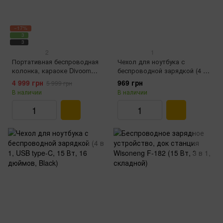
−17%
3
3
2
1
Портативная беспроводная
Чехол для ноутбука с
колонка, караоке Divoom
беспроводной зарядкой (4 в
Ditoo Мic (с микрофоном,
1, USB type-C, 15 Вт, 14
4 999 грн
969 грн
5 999 грн
Pixel art, blue)
дюймов, Black)
В наличии
В наличии