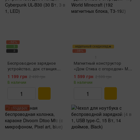
−52%
3
недельный скидкопад🔥
3
−38%
1
Беспроводное зарядное
Магнитный конструктор
устройство, док станция
«Дом Стива с огородом» My
Cyberpunk UL-B30 (30 Вт, 3 в
World Minecraft (192
1 199 грн
1 599 грн
2 499 грн
2 599 грн
1, LED)
магнитных блока, T3-192)
В наличии
В наличии
подарок