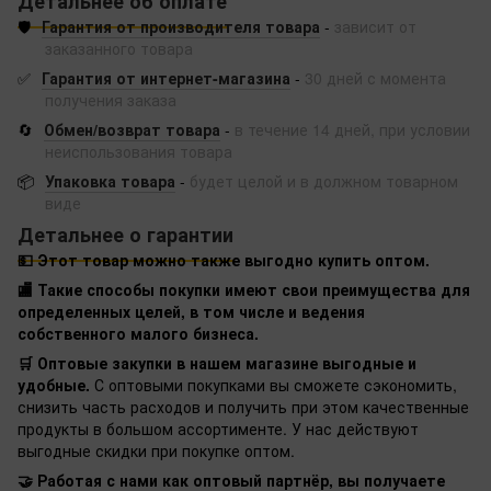
Детальнее об оплате
🛡️
Гарантия от производителя товара
-
зависит от
заказанного товара
✅
Гарантия от интернет-магазина
-
30 дней с момента
получения заказа
🔄
Обмен/возврат товара
-
в течение 14 дней, при условии
неиспользования товара
📦
Упаковка товара
-
будет целой и в должном товарном
виде
Детальнее о гарантии
💵 Этот товар можно также выгодно купить оптом.
🏬 Такие способы покупки имеют свои преимущества для
определенных целей, в том числе и ведения
собственного малого бизнеса.
🛒 Оптовые закупки в нашем магазине выгодные и
удобные.
С оптовыми покупками вы сможете сэкономить,
снизить часть расходов и получить при этом качественные
продукты в большом ассортименте. У нас действуют
выгодные скидки при покупке оптом.
🤝 Работая с нами как оптовый партнёр, вы получаете