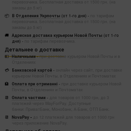
перевозчика. Бесплатная доставка от 1500 грн. (на
заказы до 5 кг)
📦
В Отделения Укрпочты
(от 1-го дня) -
по тарифам
перевозчика. Бесплатная доставка от 1500 грн. (на
заказы до 5 кг)
🚚
Адресная доставка курьером Новой Почты
(от 1-го
дня) -
по тарифам перевозчика.
Детальнее о доставке
💵
Наличными
-
при доставке курьером Новой Почты и в
Отделениях
💳
Банковской картой
-
онлайн через сайт, при доставке
курьером Новой Почты, в Отделениях и Почтоматах
🏦
Оплата при отриманні
-
при доставке курьером Новой
Почты, в Отделениях и Почтоматах
📆
Оплата частями
-
для товаров от 1000 грн, до 3
платежей через WayForPay. Доступные
банки: ПриватБанк, Монобанк, А-Банк, ОТП Банк.
📆
NovaPay
-
до 12 платежей для товаров от 1000 грн
через приложение NovaPay.