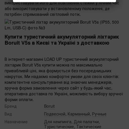
використовувати його для освітлення стежки у нічний час
або використовувати у встановленому положенні, де
потрібен спрямований світловий потік.
Купити туристичний акумуляторний ліхтарик
Boruit V5s в Києві та Україні з доставкою‌
В інтернет-магазині LOAD UP туристичний акумуляторний
ліхтарик Boruit V5s купити можна по максимально
привабливій ціні, яка формується без посередницьких
накруток. Ми надаємо комфортні умови для своїх клієнтів:
компетентне консультування від знаючих менеджерів,
зручна форма замовлення через сайт у будь-який час,
оперативна доставка по Україні, можливість вибору зручної
форми оплати.
Бренд
Boruit
Вид
Подвесной
,
Карманный
,
Ручные
Назначение
Для кемпинга
,
Для палатки
,
Туристические
,
Тактические