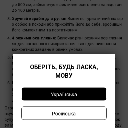
до 500 лм, забезпечує ефективне освітлення на відстані
до 100 метрів.
Зручний карабін для ручки:
Візьміть туристичний ліхтар
з собою в походи або прикріпіть його до себе, зробивши
його компактним та портативним.
4 режими освітлення:
Включає різні режими освітлення
як для загального використання, так і для виконання
конкретних завдань в різних умовах.
Широкий спектр використання:
Ліхтар для кемпінгу,
походів, піших прогулянок, риболовлі, технічного
ОБЕРІТЬ, БУДЬ ЛАСКА,
обслуговування, ремонту вдома, а також забезпечення
МОВУ
безпеки в автомобілі.
Компактний та портативний:
Легка вага та компактні
розміри роблять зручним ліхтар у переміщенні,
Українська
займаючи мінімум місця та забезпечуючи надійне
джерело світла в різних умовах.
Отримайте світло силою 500 лм у ваших руках із нашим
Російська
акумуляторним ліхтариком Boruit V5s, який стане надійним
супутником у ваших пригодах. З його кріпленням для ручок
ви можете легко прикріпити його до рюкзака під час походу,