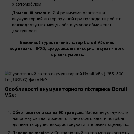
з автомобілем.
Домашній ремонт:
З 4 режимами освітлення
акумуляторний ліхтар зручний при проведенні робіт в
важкодоступних місцях або в умовах обмеженої
доступності.
Важливо❗️ туристичний ліхтар Boruit V5s має
водозахист IPX5, що дозволяє використовувати його
в різних умовах.
Особливості акумуляторного ліхтарика Boruit
V5s:
Обертова головка на 90 градусів:
Забезпечує гнучкість
напрямку світла, дозволяє точно освітлювати потрібні
ділянки та зручно використовувати їх в різних сценаріях.
Висока яскравість:
Світлодіодний ліхтар має яскравість