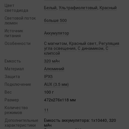
Цвет
Белый
,
Ультрафиолетовый
,
Красный
светодиода
Световой поток
больше 500
люмен
Источник
Аккумулятор
питания
Особенности
С магнитом
,
Красный свет
,
Регуляция
угла освещения
,
С динамиком
,
С
клипсой
Емкость
320 мАч
Материал
Алюминий
Защита
IPX5
Подключение
AUX (3.5 мм)
Вес
100 г
Размер
472х276х118 мм
Количество
11
режимов
Дополнительные
Емкость аккумулятора: 1x10440, 320
характеристики
мАч