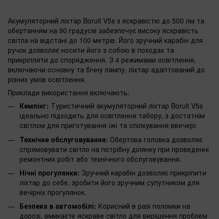
Акумуляторний ліхтар Boruit V5s з яскравістю до 500 лм та
обертанням на 90 градусів забезпечує високу яскравість
світла на відстані до 100 метрів. Його зручний карабін для
ручок дозволяє носити його з собою в походах та
прикріпляти до спорядження. З 4 режимами освітлення,
включаючи основну та бічну лампу, ліхтар адаптований до
різних умов освітлення.
Приклади використання включають:
Кемпінг:
Туристичний акумуляторний ліхтар Boruit V5s
ідеально підходить для освітлення табору, з достатнім
світлом для приготування їжі та спілкування ввечері.
Технічне обслуговування:
Обертова головка дозволяє
спрямовувати світло на потрібну ділянку при проведенні
ремонтних робіт або технічного обслуговування.
Нічні прогулянки:
Зручний карабін дозволяє прикріпити
ліхтар до себе, зробити його зручним супутником для
вечірніх прогулянок.
Безпека в автомобілі:
Корисний в разі поломки на
дорозі, вмикаєте яскраве світло для вирішення проблем