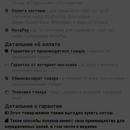
Почты, в Отделениях и Почтоматах
📆
Оплата частями
-
для товаров от 1000 грн, до 3
платежей через WayForPay. Доступные
банки: ПриватБанк, Монобанк, А-Банк, ОТП Банк.
📆
NovaPay
-
до 12 платежей для товаров от 1000 грн
через приложение NovaPay.
Детальнее об оплате
🛡️
Гарантия от производителя товара
-
зависит от
заказанного товара
✅
Гарантия от интернет-магазина
-
30 дней с момента
получения заказа
🔄
Обмен/возврат товара
-
в течение 14 дней, при условии
неиспользования товара
📦
Упаковка товара
-
будет целой и в должном товарном
виде
Детальнее о гарантии
💵 Этот товар можно также выгодно купить оптом.
🏬 Такие способы покупки имеют свои преимущества для
определенных целей, в том числе и ведения