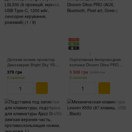
−7%
3
3
2
Детский ночник проектор
Портативная беспроводная
Динозаврик Bright Sky YS-
колонка Divoom Ditoo PRO
LSL530 (6 проекций, музыка,
(AUX, Bluetooth, Pixel art,
379 грн
5 599 грн
5 999 грн
USB Type-C, 1200 мАч,
Green)
В наличии
В наличии
сенсорное управления,
розовый)