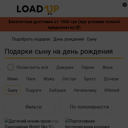
0
Бесплатная доставка от 1500 грн (при условии полной
предоплаты) 📦
Подобрать подарок
День рождения
Сыну
Подарки сыну на день рождения
Посмотреть всё
Девушке
Парню
Жене
Маме
Папе
Мужу
Сестре
Брату
Дочери
Сыну
Подруге
Бабушке
Начальнику
Юбилей
Фильтр
По популярности