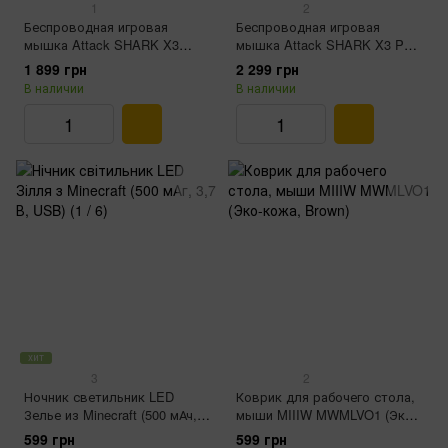
1
2
Беспроводная игровая
Беспроводная игровая
мышка Attack SHARK X3
мышка Attack SHARK X3 PRO
(26000DPI, 2.4G, BT5.2, Type-
(26000DPI, 2.4G, BT5.2, Type-
1 899 грн
2 299 грн
C, PAW3395, black/white)
C, PAW3395, 4K/8K Гц,
В наличии
В наличии
Черный)
хит
3
2
Ночник светильник LED
Коврик для рабочего стола,
Зелье из Minecraft (500 мАч,
мыши MIIIW MWMLVO1 (Эко-
3,7 В, USB)
кожа, Brown)
599 грн
599 грн