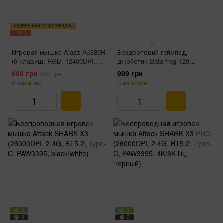
недельный скидкопад🔥
−30%
1
3
Игровая мышка Ajazz AJ380R
Бездротовий геймпад,
(6 клавиш, RGB, 12400DPI,
джойстик Data frog T29
Black)
(Bluetooth, Type-C, 800 мАг,
699 грн
999 грн
999 грн
сенсорна панель, Turbo
В наличии
В наличии
режим)
3
3
3
3