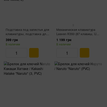
3
Подставка под запястья для
Механическая клавиатура
клавиатуры, подставка для
Leaven K550 (87 клавиш, USB
клавиатуры Ajazz Graffiti
, Black)
399 грн
1 199 грн
(мягкая верхняя часть,
В наличии
В наличии
противоскользящие ножки,
эко-кожа, L)