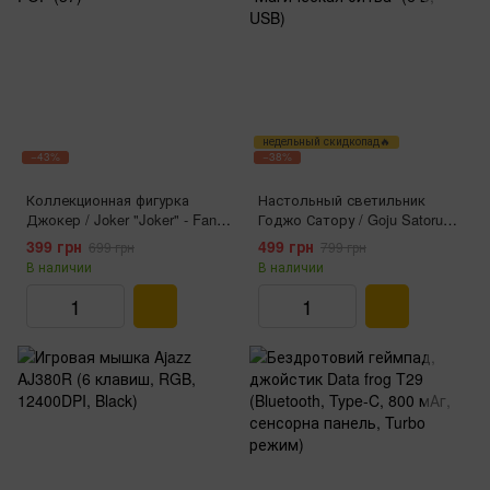
недельный скидкопад🔥
−43%
−38%
Коллекционная фигурка
Настольный светильник
Джокер / Joker "Joker" - Fanko
Годжо Сатору / Goju Satoru
POP (37)
"Магическая битва" (6 В, USB)
399 грн
499 грн
699 грн
799 грн
В наличии
В наличии