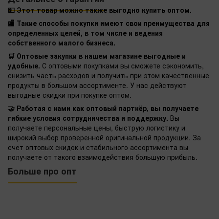
💵 Этот товар можно также выгодно купить оптом.
🏬 Такие способы покупки имеют свои преимущества для
определенных целей, в том числе и ведения
собственного малого бизнеса.
🛒 Оптовые закупки в нашем магазине выгодные и
удобные.
С оптовыми покупками вы сможете сэкономить,
снизить часть расходов и получить при этом качественные
продукты в большом ассортименте. У нас действуют
выгодные скидки при покупке оптом.
🤝 Работая с нами как оптовый партнёр, вы получаете
гибкие условия сотрудничества и поддержку.
Вы
получаете персональные цены, быструю логистику и
широкий выбор проверенной оригинальной продукции. За
счёт оптовых скидок и стабильного ассортимента вы
получаете от такого взаимодействия большую прибыль.
Больше про опт