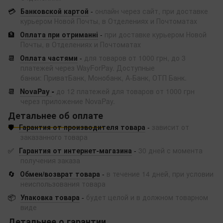
💳
Банковской картой
-
онлайн через сайт, при доставке
курьером Новой Почты, в Отделениях и Почтоматах
🏦
Оплата при отриманні
-
при доставке курьером Новой
Почты, в Отделениях и Почтоматах
📆
Оплата частями
-
для товаров от 1000 грн, до 3
платежей через WayForPay. Доступные
банки: ПриватБанк, Монобанк, А-Банк, ОТП Банк.
📆
NovaPay
-
до 12 платежей для товаров от 1000 грн
через приложение NovaPay.
Детальнее об оплате
🛡️
Гарантия от производителя товара
-
зависит от
заказанного товара
✅
Гарантия от интернет-магазина
-
30 дней с момента
получения заказа
🔄
Обмен/возврат товара
-
в течение 14 дней, при условии
неиспользования товара
📦
Упаковка товара
-
будет целой и в должном товарном
виде
Детальнее о гарантии