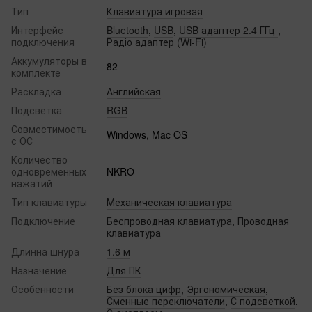
Тип
Клавиатура игровая
Интерфейс
Bluetooth
,
USB
,
USB адаптер 2.4 ГГц
,
подключения
Радіо адаптер (Wi-Fi)
Аккумуляторы в
82
комплекте
Раскладка
Английская
Подсветка
RGB
Совместимость
Windows, Mac OS
с ОС
Количество
одновременных
NKRO
нажатий
Тип клавиатуры
Механическая клавиатура
Подключение
Беспроводная клавиатура
,
Проводная
клавиатура
Длинна шнура
1.6 м
Назначение
Для ПК
Особенности
Без блока цифр
,
Эргономическая
,
Сменные переключатели
,
С подсветкой
,