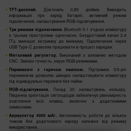
TFT-дисплей.
Діагональ 0,85 дюйма. Виводить
інформацію про заряд батареї, активний режим
підключення, налаштування RGB-підсвічування.
Три режими підключення.
Bluetooth 5.1 з'єднує клавіатуру
з трьома пристроями одночасно. Бездротовий канал 2.4
ГГц зменшує затримку до мінімуму. Підключення через
USB Type-C дозволяє працювати в процесі зарядки.
Металевий регулятор.
Виконаний з алюмінію методом
CNC. Змінює гучність, керує RGB-режимами.
Перемикачі з гарячою заміною.
Підтримка 3/5-pin
перемикачів дозволяє швидко налаштовувати клавіатуру
під індивідуальні переваги без пайки.
RGB-підсвічування.
Понад 20 налаштувань кольору.
Південна орієнтація світлодіодів забезпечує рівномірність
освітлення всіх клавіш, включно з додатковими
символами.
Акумулятор 4000 мАг.
Автономність роботи до кількох
тижнів без додаткового заряду залежно від режиму
використання.