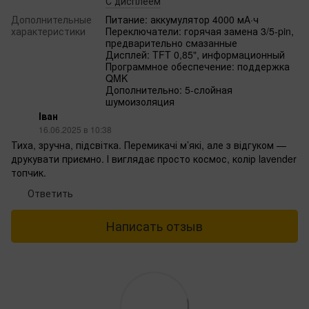
С дисплеем
Дополнительные
Питание: аккумулятор 4000 мА·ч
характеристики
Переключатели: горячая замена 3/5-pin,
предварительно смазанные
Дисплей: TFT 0,85", информационный
Программное обеспечение: поддержка
QMK
Дополнительно: 5-слойная
шумоизоляция
Іван
16.06.2025 в 10:38
Тиха, зручна, підсвітка. Перемикачі м’які, але з відгуком —
друкувати приємно. І виглядає просто космос, колір lavender
топчик.
Ответить
Написать отзыв