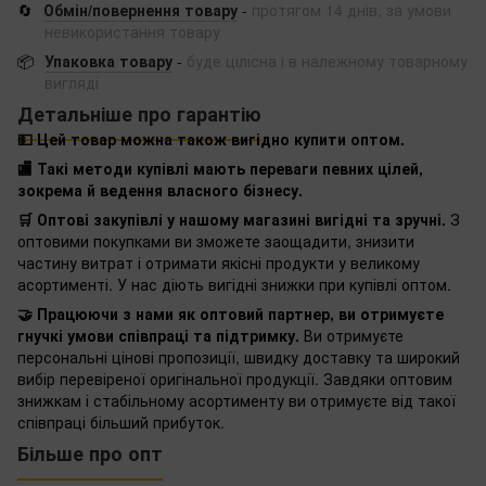
🔄
Обмін/повернення товару
-
протягом 14 днів, за умови
невикористання товару
📦
Упаковка товару
-
буде цілісна і в належному товарному
вигляді
Детальніше про гарантію
💵 Цей товар можна також вигідно купити оптом.
🏬 Такі методи купівлі мають переваги певних цілей,
зокрема й ведення власного бізнесу.
🛒 Оптові закупівлі у нашому магазині вигідні та зручні.
З
оптовими покупками ви зможете заощадити, знизити
частину витрат і отримати якісні продукти у великому
асортименті. У нас діють вигідні знижки при купівлі оптом.
🤝 Працюючи з нами як оптовий партнер, ви отримуєте
гнучкі умови співпраці та підтримку.
Ви отримуєте
персональні цінові пропозиції, швидку доставку та широкий
вибір перевіреної оригінальної продукції. Завдяки оптовим
знижкам і стабільному асортименту ви отримуєте від такої
співпраці більший прибуток.
Більше про опт