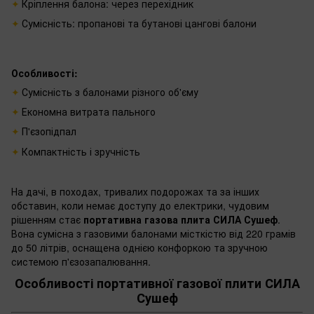
Кріплення балона: через перехідник
Сумісність: пропанові та бутанові цангові балони
Особливості:
Сумісність з балонами різного об'єму
Економна витрата пального
П'єзопідпал
Компактність і зручність
На дачі, в походах, тривалих подорожах та за інших
обставин, коли немає доступу до електрики, чудовим
рішенням стає
портативна газова плита СИЛА Сушеф
.
Вона сумісна з газовими балонами місткістю від 220 грамів
до 50 літрів, оснащена однією конфоркою та зручною
системою п'єзозапалювання.
Особливості портативної газової плити СИЛА
Сушеф