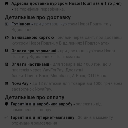
🚚
Адресна доставка кур'єром Нової Пошти
(від 1-го дня)
-
за тарифами перевізника.
Детальніше про доставку
💵
Готівкою
-
при доставці кур'єром Нової Пошти та у
Відділення
💳
Банківською картою
-
онлайн через сайт, при доставці
кур'єром Нової Пошти, у Відділеннях і Поштоматах
🏦
Оплата при отриманні
-
при доставці кур'єром Нової
Пошти, у Відділеннях і Поштоматах
📆
Оплата частинами
-
для товарів від 1000 грн, до 3
платежів через WayForPay. Доступні
банки: ПриватБанк, Монобанк, А-Банк, ОТП Банк.
📆
NovaPay
-
до 12 платежів для товарів від 1000 грн через
застосунок NovaPay.
Детальніше про оплату
🛡️
Гарантія від виробника виробу
-
залежить від
замовленого товару
✅
Гарантія від інтернет-магазину
-
30 днів з моменту
отримання замовлення