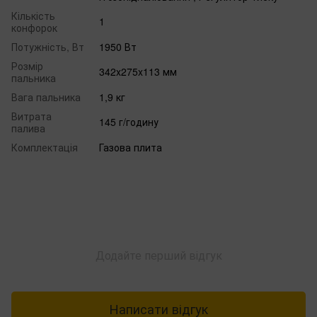
Кількість
1
конфорок
Потужність, Вт
1950 Вт‌
Розмір
342x275x113 мм‌
пальника
Вага пальника
1,9 кг‌
Витрата
145 г/год‌ину
палива
Комплектація
Газова плита
Додайте перший відгук
Написати відгук