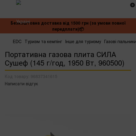
0
Безкоштовна доставка від 1500 грн (за умови повної
передплати)📦
EDC
Туризм та кемпінг
Інше для туризму
Газові пальник
Портативна газова плита СИЛА
Сушеф (145 г/год, 1950 Вт, 960500)
Код товару:
96837341615
Написати відгук