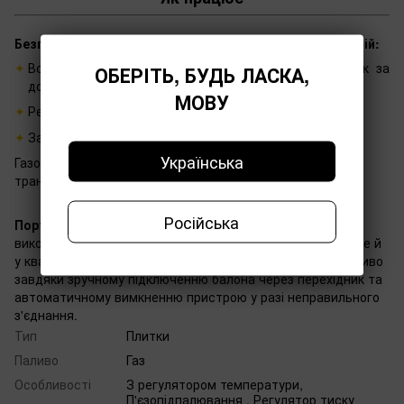
Безпечне використання передбачає виконання таких дій:
Встановлення сумісного балона у спеціальний відсік за
ОБЕРІТЬ, БУДЬ ЛАСКА,
допомогою перехідника
МОВУ
Регулювання оптимального рівня подачі газу
Запуск системи та розміщення посуду на конфорці
Українська
Газова плита постачається у кейсі, який спрощує її
транспортування та захищає від пошкоджень.
Російська
Портативна газова плита СИЛА Сушеф
може
використовуватися не тільки на відкритому просторі, але й
у квартирах під час відсутності електроенергії. Це можливо
завдяки зручному підключенню балона через перехідник та
автоматичному вимкненню пристрою у разі неправильного
з'єднання.
Тип
Плитки
Паливо
Газ
Особливості
З регулятором температури,
П'єзопідпалювання , Регулятор тиску