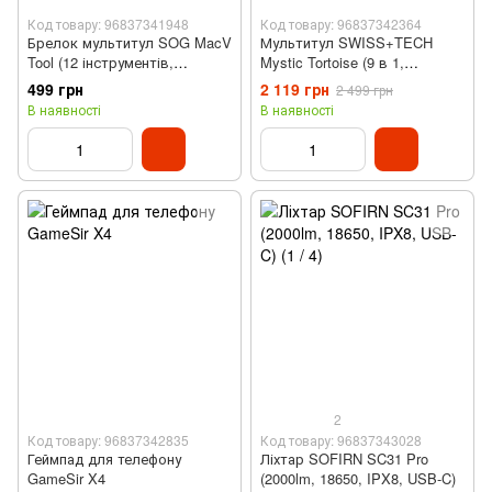
Код товару: 96837341948
Код товару: 96837342364
Брелок мультитул SOG MacV
Мультитул SWISS+TECH
Tool (12 інструментів,
Mystic Tortoise (9 в 1,
SM1001-CP)
J0200097)
499 грн
2 119 грн
2 499 грн
В наявності
В наявності
2
Код товару: 96837342835
Код товару: 96837343028
Геймпад для телефону
Ліхтар SOFIRN SC31 Pro
GameSir X4
(2000lm, 18650, IPX8‌, USB-C)