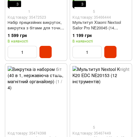
3
3
1
5
Код товару: 35472523
Код товару: 35466444
Набір прецизійних викруток,
Мультитул Xiaomi Nextool
викрутка з бітами для точних
Sailor Pro NE20045 (14
робіт Jakemy JM-8192 (180 в
інструментів, з бітами)
1 599 грн
1 199 грн
1, CR-V, в контейнері)
В наявності
В наявності
5
Код товару: 35474398
Код товару: 35467449