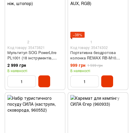
−38%
2
1
Код товару: 35473821
Код товару: 35474302
Мультитул SOG PowerLitre
Портативна бездротова
PL1001 (18 інструментів,
колонка REMAX RB-M10
тримач біт, ніж, штопор)
(Bluetooth, 4000 мАг, IP67,
2 999 грн
999 грн
1 599 грн
AUX, RGB)
В наявності
В наявності