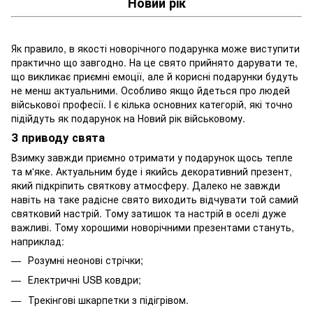
Новий рік
Як правило, в якості новорічного подарунка може виступити
практично що завгодно. На це свято прийнято дарувати те,
що викликає приємні емоції, але й корисні подарунки будуть
не менш актуальними. Особливо якщо йдеться про людей
військової професії. І є кілька основних категорій, які точно
підійдуть як подарунок на Новий рік військовому.
З приводу свята
Взимку завжди приємно отримати у подарунок щось тепле
та м'яке. Актуальним буде і якийсь декоративний презент,
який підкріпить святкову атмосферу. Далеко не завжди
навіть на таке радісне свято виходить відчувати той самий
святковий настрій. Тому затишок та настрій в оселі дуже
важливі. Тому хорошими новорічними презентами стануть,
наприклад:
Розумні неонові стрічки;
Електричні USB ковдри;
Трекінгові шкарпетки з підігрівом.