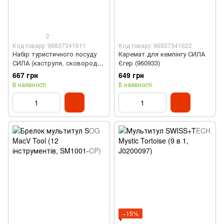
2
Код товару: 96837341611
Код товару: 96837341622
Набір туристичного посуду
Каремат для кемпінгу СИЛА
СИЛА (каструля, сковорода,
Єгер (960933)
960552)
667 грн
649 грн
В наявності
В наявності
−15%