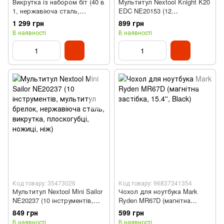
Викрутка із набором біт (40 в
Мультитул Nextool Knight K20
1, нержавіюча сталь,
EDC NE20153 (12
магнітний органайзер)
інструментів)
1 299 грн
899 грн
В наявності
В наявності
Код товару: 35473026
Код товару: 96837341354
Мультитул Nextool Mini Sailor
Чохол для ноутбука Mark
NE20237 (10 інструментів,
Ryden MR67D (магнітна
мультитул брелок,
застібка, 15.4'', Black)
849 грн
599 грн
нержавіюча сталь, викрутка,
В наявності
В наявності