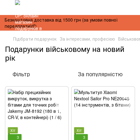
Безкоштовна доставка від 1500 грн (за умови повної
передплати)📦
Підібрати подарунок
За інтересами, професією
Військово
Подарунки військовому на новий
рік
Фільтр
За популярністю
Хіт
Хіт
3
3