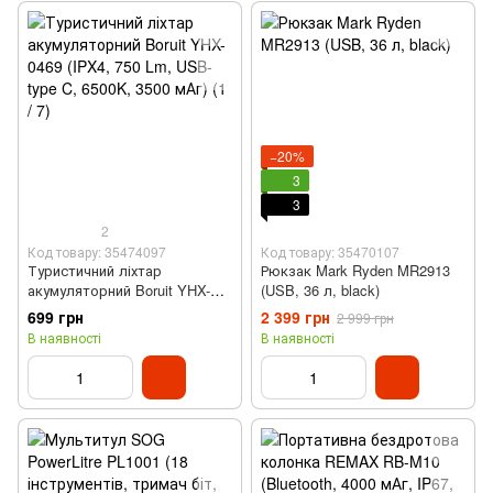
−20%
3
3
2
Код товару: 35474097
Код товару: 35470107
Туристичний ліхтар
Рюкзак Mark Ryden MR2913
акумуляторний Boruit YHX-
(USB, 36 л, black)
0469 (IPX4, 750 Lm, USB-type
699 грн
2 399 грн
2 999 грн
C, 6500K, 3500 мАг)
В наявності
В наявності