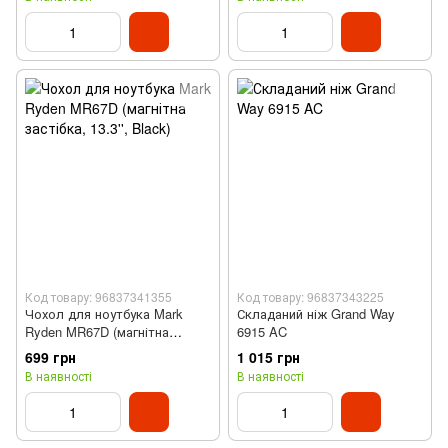
плоскогубці, ножиці, ніж)
Код товару: 96837341355
Код товару: 96837343225
Чохол для ноутбука Mark
Складаний ніж Grand Way
Ryden MR67D (магнітна
6915 AC
застібка, 13.3'', Black)
699 грн
1 015 грн
В наявності
В наявності