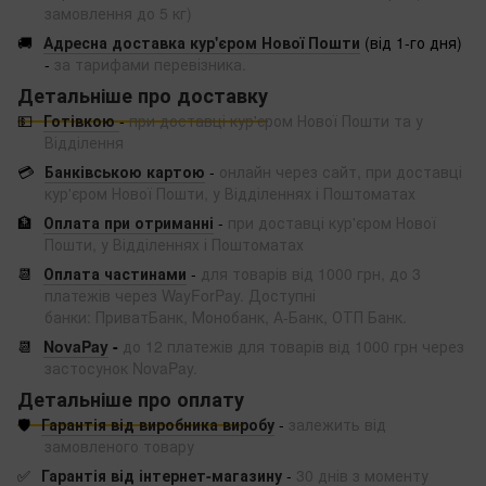
замовлення до 5 кг)
🚚
Адресна доставка кур'єром Нової Пошти
(від 1-го дня)
-
за тарифами перевізника.
Детальніше про доставку
💵
Готівкою
-
при доставці кур'єром Нової Пошти та у
Відділення
💳
Банківською картою
-
онлайн через сайт, при доставці
кур'єром Нової Пошти, у Відділеннях і Поштоматах
🏦
Оплата при отриманні
-
при доставці кур'єром Нової
Пошти, у Відділеннях і Поштоматах
📆
Оплата частинами
-
для товарів від 1000 грн, до 3
платежів через WayForPay. Доступні
банки: ПриватБанк, Монобанк, А-Банк, ОТП Банк.
📆
NovaPay
-
до 12 платежів для товарів від 1000 грн через
застосунок NovaPay.
Детальніше про оплату
🛡️
Гарантія від виробника виробу
-
залежить від
замовленого товару
✅
Гарантія від інтернет-магазину
-
30 днів з моменту