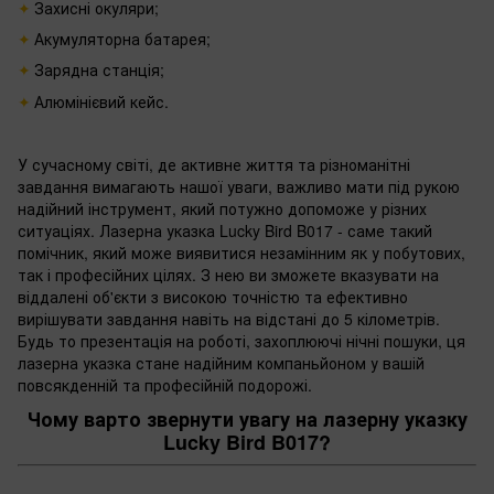
Захисні окуляри;
Акумуляторна батарея;
Зарядна станція;
Алюмінієвий кейс.
У сучасному світі, де активне життя та різноманітні
завдання вимагають нашої уваги, важливо мати під рукою
надійний інструмент, який потужно допоможе у різних
ситуаціях. Лазерна указка Lucky Bird B017 - саме такий
помічник, який може виявитися незамінним як у побутових,
так і професійних цілях. З нею ви зможете вказувати на
віддалені об'єкти з високою точністю та ефективно
вирішувати завдання навіть на відстані до 5 кілометрів.
Будь то презентація на роботі, захоплюючі нічні пошуки, ця
лазерна указка стане надійним компаньйоном у вашій
повсякденній та професійній подорожі.
Чому варто звернути увагу на лазерну указку
Lucky Bird B017?