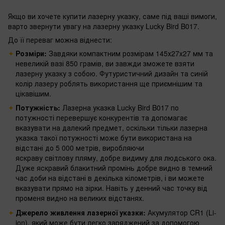
Якщо ви хочете купити лазерну указку, саме під ваші вимоги,
варто звернути увагу на лазерну указку Lucky Bird B017.
До її переваг можна віднести:
Розміри:
Завдяки компактним розмірам 145х27х27 мм та
невеликій вазі 850 грамів, ви завжди зможете взяти
лазерну указку з собою. Футуристичний дизайн та синій
колір лазеру роблять використання ще приємнішим та
цікавішим.
Потужність:
Лазерна указка Lucky Bird B017 по
потужності перевершує конкурентів та допомагає
вказувати на далекий предмет, оскільки тільки лазерна
указка такої потужності може бути використана на
відстані до 5 000 метрів, виробляючи
яскраву світлову пляму, добре видиму для людського ока.
Дуже яскравий блакитний промінь добре видно в темний
час доби на відстані в декілька кілометрів, і ви можете
вказувати прямо на зірки. Навіть у денний час точку від
променя видно на великих відстанях.
Джерело живлення лазерної указки:
Акумулятор CR1 (Li-
ion), який може бути легко заряджений за допомогою