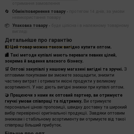
отримання замовлення
🔄
Обмін/повернення товару
-
протягом 14 днів, за умови
невикористання товару
📦
Упаковка товару
-
буде цілісна і в належному товарному
вигляді
Детальніше про гарантію
💵 Цей товар можна також вигідно купити оптом.
🏬 Такі методи купівлі мають переваги певних цілей,
зокрема й ведення власного бізнесу.
🛒 Оптові закупівлі у нашому магазині вигідні та зручні.
З
оптовими покупками ви зможете заощадити, знизити
частину витрат і отримати якісні продукти у великому
асортименті. У нас діють вигідні знижки при купівлі оптом.
🤝 Працюючи з нами як оптовий партнер, ви отримуєте
гнучкі умови співпраці та підтримку.
Ви отримуєте
персональні цінові пропозиції, швидку доставку та широкий
вибір перевіреної оригінальної продукції. Завдяки оптовим
знижкам і стабільному асортименту ви отримуєте від такої
співпраці більший прибуток.
Більше про опт