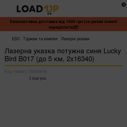
0
Безкоштовна доставка від 1500 грн (за умови повної
передплати)📦
EDC
Туризм та кемпінг
Лазерні указки
Лазерна указка потужна синя Lucky
Bird B017 (до 5 км, 2х16340)
Код товару:
35469608
3 відгука