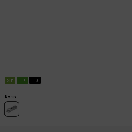
ХІТ
3
3
Колір