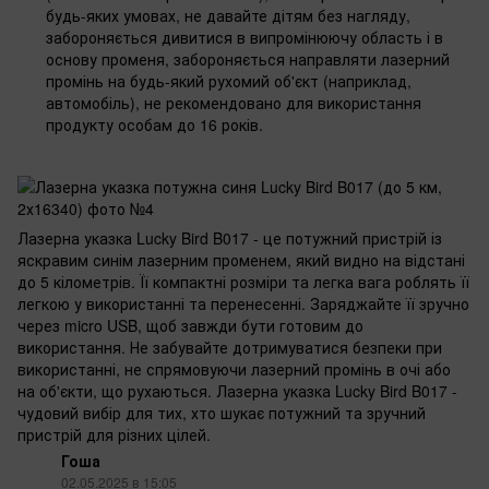
будь-яких умовах, не давайте дітям без нагляду,
забороняється дивитися в випромінюючу область і в
основу променя, забороняється направляти лазерний
промінь на будь-який рухомий об'єкт (наприклад,
автомобіль), не рекомендовано для використання
продукту особам до 16 років.
Лазерна указка Lucky Bird B017 - це потужний пристрій із
яскравим синім лазерним променем, який видно на відстані
до 5 кілометрів. Її компактні розміри та легка вага роблять її
легкою у використанні та перенесенні. Заряджайте її зручно
через micro USB, щоб завжди бути готовим до
використання. Не забувайте дотримуватися безпеки при
використанні, не спрямовуючи лазерний промінь в очі або
на об'єкти, що рухаються. Лазерна указка Lucky Bird B017 -
чудовий вибір для тих, хто шукає потужний та зручний
пристрій для різних цілей.
Гоша
02.05.2025 в 15:05