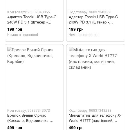
Код товару: 96837343055
Код товару: 96837343058
Адаптер Toocki USB Type‑C
Адаптер Toocki USB Type‑C
240W PD 3.1 (Штекер -
240W PD 3.1 (Штекер -
Розʼєм, Кутовий 90 градусів)
Розʼєм, Кутовий,
199 грн
199 грн
Центральний)
Немає в наявності
Немає в наявності
Код товару: 96837343072
Код товару: 96837343238
Брелок Вічний Сірник
Міні-штатив для телефону X-
(Кресало, Відкривачка,
World RT777 (настільний,
Карабін)
магнітний, складаний)
499 грн
499 грн