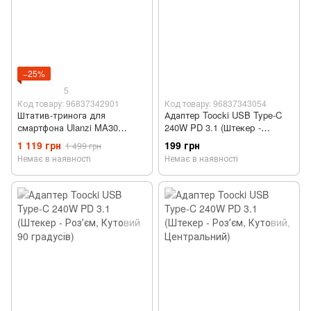
−25%
5
Код товару: 96837342901
Код товару: 96837343054
Штатив-тринога для
Адаптер Toocki USB Type‑C
смартфона Ulanzi MA30
240W PD 3.1 (Штекер -
(Регульований, MagSafe)
Розʼєм, Боковий)
1 119 грн
199 грн
1 499 грн
Немає в наявності
Немає в наявності