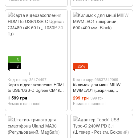
3
3
−25%
1
Код товару: 35474497
Код товару: 96837342069
Карта відеозахоплення HDMI
Килимок для миші MIIIW
to USB/USB-C Ugreen CM489
MWMLVO1 (шкіряний,
(4K 60 Гц, 1080P 30 Гц)
600x400 мм, Black)
1 599 грн
299 грн
399 грн
Немає в наявності
Немає в наявності