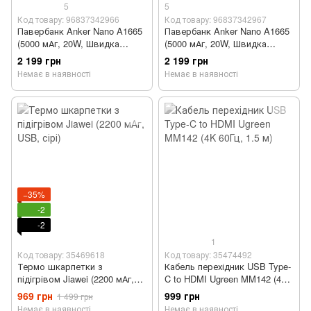
5
5
Код товару: 96837342966
Код товару: 96837342967
Павербанк Anker Nano A1665
Павербанк Anker Nano A1665
(5000 мАг, 20W, Швидка
(5000 мАг, 20W, Швидка
зарядка, Рожевий)
зарядка, Чорний)
2 199 грн
2 199 грн
Немає в наявності
Немає в наявності
−35%
-2
-2
1
Код товару: 35469618
Код товару: 35474492
Термо шкарпетки з
Кабель перехідник USB Type-
підігрівом Jiawei (2200 мАг,
C to HDMI Ugreen MM142 (4K
USB, сірі)
60Гц, 1.5 м)
969 грн
999 грн
1 499 грн
Немає в наявності
Немає в наявності