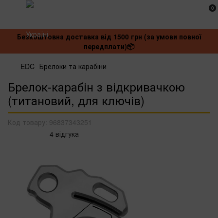
0
Безкоштовна доставка від 1500 грн (за умови повної
передплати)📦
EDC
Брелоки та карабіни
Брелок-карабін з відкривачкою
(титановий, для ключів)
Код товару:
96837343251
4 відгука