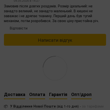
04.05.2026 в 14:27
Замовив після довгих роздумів. Розмір ідеальний: не
занадто великий, не занадто маленький. В кишені не
заважає і не дряпає тканину. Перший день був тугий
механізм, потім розробився. За свою ціну пристойна річ.
Відповісти
Написати відгук
Доставка
Оплата
Гарантія
Опт/дроп
📦
У Відділення Нової Пошти
(від 1-го дня) -
за тарифами