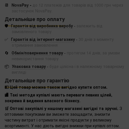
📆
NovaPay
-
до 12 платежів для товарів від 1000 грн через
застосунок NovaPay.
Детальніше про оплату
🛡️
Гарантія від виробника виробу
-
залежить від
замовленого товару
✅
Гарантія від інтернет-магазину
-
30 днів з моменту
отримання замовлення
🔄
Обмін/повернення товару
-
протягом 14 днів, за умови
невикористання товару
📦
Упаковка товару
-
буде цілісна і в належному товарному
вигляді
Детальніше про гарантію
💵 Цей товар можна також вигідно купити оптом.
🏬 Такі методи купівлі мають переваги певних цілей,
зокрема й ведення власного бізнесу.
🛒 Оптові закупівлі у нашому магазині вигідні та зручні.
З
оптовими покупками ви зможете заощадити, знизити
частину витрат і отримати якісні продукти у великому
асортименті. У нас діють вигідні знижки при купівлі оптом.