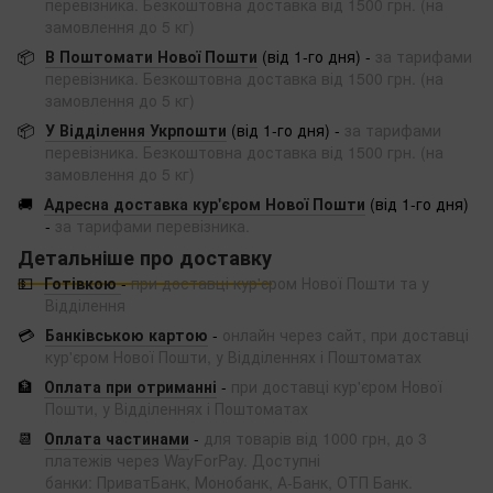
перевізника. Безкоштовна доставка від 1500 грн. (на
замовлення до 5 кг)
📦
В Поштомати Нової Пошти
(від 1-го дня) -
за тарифами
перевізника. Безкоштовна доставка від 1500 грн. (на
замовлення до 5 кг)
📦
У Відділення Укрпошти
(від 1-го дня) -
за тарифами
перевізника. Безкоштовна доставка від 1500 грн. (на
замовлення до 5 кг)
🚚
Адресна доставка кур'єром Нової Пошти
(від 1-го дня)
-
за тарифами перевізника.
Детальніше про доставку
💵
Готівкою
-
при доставці кур'єром Нової Пошти та у
Відділення
💳
Банківською картою
-
онлайн через сайт, при доставці
кур'єром Нової Пошти, у Відділеннях і Поштоматах
🏦
Оплата при отриманні
-
при доставці кур'єром Нової
Пошти, у Відділеннях і Поштоматах
📆
Оплата частинами
-
для товарів від 1000 грн, до 3
платежів через WayForPay. Доступні
банки: ПриватБанк, Монобанк, А-Банк, ОТП Банк.