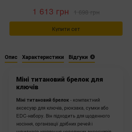
1 613 грн
1 698 грн
Купити сет
Опис
Характеристики
Відгуки
4
Міні титановий брелок для
ключів
Міні титановий брелок
- компактний
аксесуар для ключів, рюкзака, сумки або
EDC-набору. Він підходить для щоденного
носіння, організації дрібних речей і
швидкого кріплення невеликих аксесуарів.