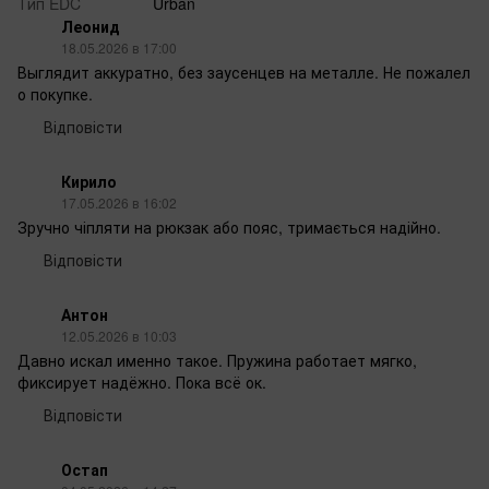
Тип EDC
Urban
Леонид
18.05.2026 в 17:00
Выглядит аккуратно, без заусенцев на металле. Не пожалел
о покупке.
Відповісти
Кирило
17.05.2026 в 16:02
Зручно чіпляти на рюкзак або пояс, тримається надійно.
Відповісти
Антон
12.05.2026 в 10:03
Давно искал именно такое. Пружина работает мягко,
фиксирует надёжно. Пока всё ок.
Відповісти
Остап