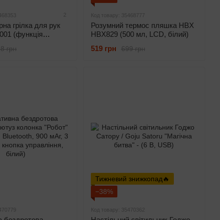
2
468353
Код товару: 35468777
на грілка для рук
Розумний термос пляшка HBX
001 (функція
HBX829 (500 мл, LCD, білий)
, 5000 мАг, зелений)
519 грн
8 грн
699 грн
Тижневий знижкопад🔥
−38%
470779
Код товару: 35470362
а бездротова
Настільний світильник Годжо