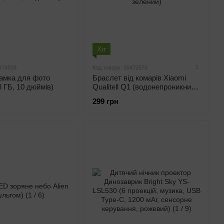
Хіт
1
474508
Код товару: 35472576
амка для фото
Браслет від комарів Xiaomi
8 ГБ, 10 дюймів)
Qualitell Q1 (водонепроникний,
зелений)
299 грн