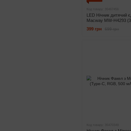
Код товару: 35467456
LED Нічник дитячий є
Macway MW-H4293 (3 
Lum, IP20, безпечний
399 грн
699 грн
дітей, автоматичне в
Код товару: 35470349
Нічник Факел з Minecra