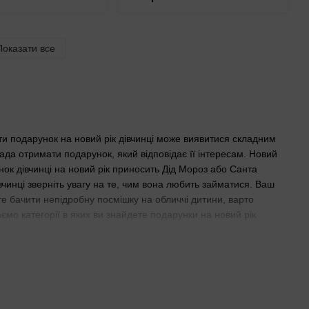
Показати все
ати подарунок на новий рік дівчинці може виявитися складним
рада отримати подарунок, який відповідає її інтересам. Новий
нок дівчинці на новий рік приносить Дід Мороз або Санта
инці зверніть увагу на те, чим вона любить займатися. Ваш
ете бачити непідробну посмішку на обличчі дитини, варто
ємо категорії в яких ви знайдете подарунки на новий рік
инки на честь Нового року