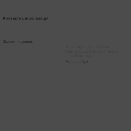
Контактна інформація
0 800 202 007
Чат Viber
073 020 20 07
Чат Telegram
Зворотній дзвінок
м. Київ, вулиця Молдавська, 2
Офісна будівля. Видача товарів
не здійснюється
Мапа проїзду