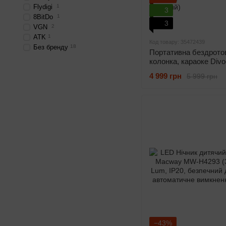
Flydigi
1
3
8BitDo
1
3
VGN
2
ATK
1
Код товару: 35472439
Без бренду
18
Портативна бездрото
колонка, караоке Div
Мic (з мікрофоном, Pixe
4 999 грн
5 999 грн
blue)
−43%