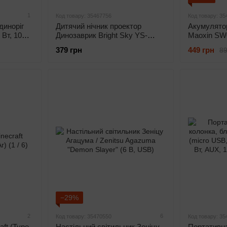
1
Код товару: 35467756
Код товару: 35
диноріг
Дитячий нічник проектор
Акумулятор
Вт, 100
Динозаврик Bright Sky YS-
Maoxin SW
 для
LSL530 (6 проекцій, музика,
павербанку
379 грн
449 грн
89
имкнення)
USB Type-C, 1200 мАг,
сенсорне керування, рожевий)
−29%
2
6
Код товару: 35470550
Код товару: 35
ft (Type-
Настільний світильник Зеніцу
Портативн