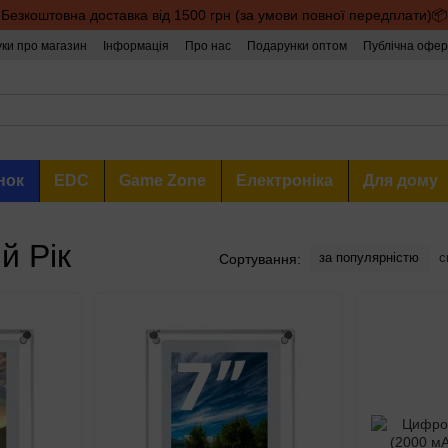
Безкоштовна доставка від 1500 грн (за умови повної передплати)📦
уки про магазин
Інформація
Про нас
Подарунки оптом
Публічна офер
нок
EDC
Game Zone
Електроніка
Для дому
й Рік
за популярністю
с
Сортування: