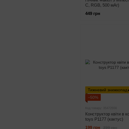
C, RGB, 500 мАг)
449 грн
Тижневий знижкопад
−50%
Код товару: 35472556
Конструктор квіти в к
toys P1177 (кактус)
199 грн
399 грн