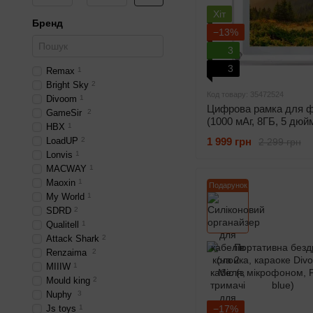
Хіт
Бренд
−13%
3
3
Remax
1
Bright Sky
2
Код товару: 35472524
Divoom
1
Цифрова рамка для 
GameSir
2
(1000 мАг, 8ГБ, 5 дюйм
HBX
1
LoadUP
2
1 999 грн
2 299 грн
Lonvis
1
MACWAY
1
Maoxin
1
Подарунок
My World
1
SDRD
2
Qualitell
1
Attack Shark
2
Renzaima
2
MIIIW
1
Mould king
2
Nuphy
3
Js toys
1
−17%