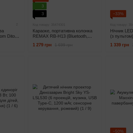
3
3
−33%
2
Код товару: 35474301
Код товару: 35
ва
Караоке, портативна колонка
Нічник LED
oom Ditoo
REMAX RB-H13 (Bluetooth,
(з пультом
l art,
1200 мАг, з мікрофоном, AUX,
1 279 грн
1 339 грн
1 699 грн
RGB)
−50%