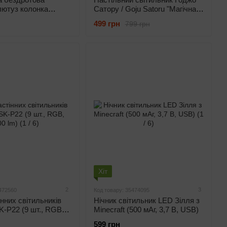
лютуз колонка
Сатору / Goju Satoru "Магічна
cro USB, Bluetooth,
битва" - (6 В, USB)
499 грн
799 грн
Вт, AUX, 1 кнопка
 білий)
Хіт
2
3
472560
Код товару: 35474095
інних світильників
Нічник світильник LED Зілля з
K-P22 (9 шт., RGB,
Minecraft (500 мАг, 3,7 В, USB)
599 грн