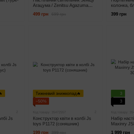
Агацума / Zenitsu Agazuma
колонка, б
"Demon Slayer" (6 В, USB)
"Робот" (mi
499 грн
399 грн
699 грн
900 мАг, 3 
управління,
🔥
Тижневий знижкопад🔥
3
−50%
3
2
2
Код товару: 35472557
Код товару: 35
олбі Js
Конструктор квіти в колбі Js
Набір наст
toys P1172 (соняшник)
Maxinry JS
300 lm)
199 грн
1 999 грн
399 грн