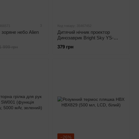
3
466571
Код товару: 35467452
 зоряне небо Alien
Дитячий нічник проектор
)
Динозаврик Bright Sky YS-
LSL530 (6 проекцій, музика,
379 грн
1 999 грн
USB Type-C, 1200 мАг,
сенсорне керування,
блакитний)
−26%