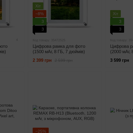
Хіт
−8%
Хіт
3
3
3
3
4
Код товару: 35472525
Код товару: 35
фото
Цифрова рамка для фото
Цифрова р
ів)
(1500 мАг, 8 ГБ, 7 дюймів)
(2000 мАг, 
2 399 грн
3 599 грн
2 599 грн
−25%