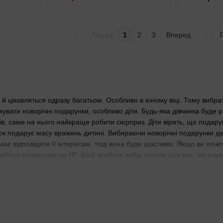
Назад
1
2
3
Вперед
і й цікавляться одразу багатьом. Особливо в юному віці. Тому вибр
мувати новорічні подарунки, особливо діти. Будь-яка дівчинка буде 
ів, саме на нього найкраще робити сюрприз. Діти вірять, що подару
 подарує масу вражень дитині. Вибираючи новорічні подарунки дівч
 має відповідати її інтересам, тоді вона буде щаслива. Якщо ви хоч
 вибору подарунка на НГ. Щоб зробити вибір легким для вас, ми нада
атегорії подарунків що підійдуть для дівч