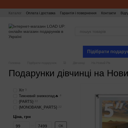
Перейти до основного контенту
Каталог
Оплата і доставка
Гарантія і повернення
Контакти
Відг
Підібрати подару
Головна
Підібрати подарунок
Їй
Дівчинці
На Новий Рік
Подарунки дівчинці на Нови
Хіт
5
Тижневий знижкопад🔥
4
{PARTS}
22
{MONOBANK_PARTS}
22
Ціна, грн
Від Ціна, грн
До Ціна, грн
ОК