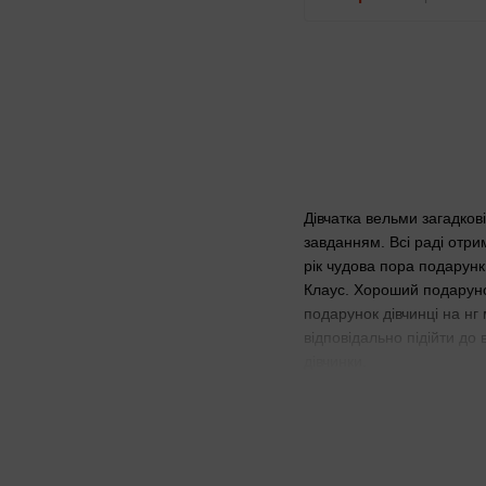
Дівчатка вельми загадков
завданням. Всі раді отри
рік чудова пора подарунк
Клаус. Хороший подарунок
подарунок дівчинці на нг
відповідально підійти до
дівчинки.
К