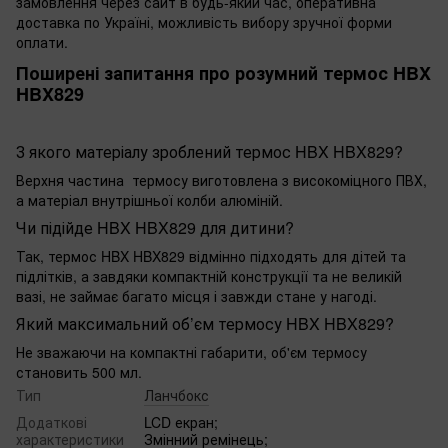
замовлення через сайт в будь-який час, оперативна
доставка по Україні, можливість вибору зручної форми
оплати.
Поширені запитання про розумний термос HBX
HBX829
З якого матеріалу зроблений термос HBX HBX829?
Верхня частина термосу виготовлена з високоміцного ПВХ,
а матеріал внутрішньої колби алюміній.
Чи підійде HBX HBX829 для дитини?
Так, термос HBX HBX829 відмінно підходять для дітей та
підлітків, а завдяки компактній конструкції та не великій
вазі, не займає багато місця і завжди стане у нагоді.
Який максимальний об’єм термосу HBX HBX829?
Не зважаючи на компактні габарити, об'єм термосу
становить 500 мл.
Тип
Ланчбокс
Додаткові
LCD екран;
характеристики
Змінний ремінець;