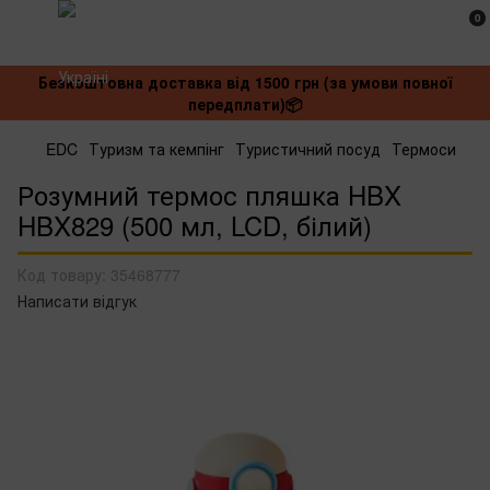
0
Безкоштовна доставка від 1500 грн (за умови повної
передплати)📦
EDC
Туризм та кемпінг
Туристичний посуд
Термоси
Розумний термос пляшка HBX
HBX829 (500 мл, LCD, білий)
Код товару:
35468777
Написати відгук