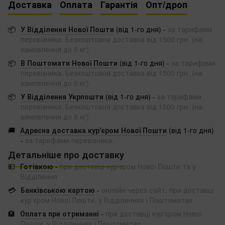
Доставка
Оплата
Гарантія
Опт/дроп
📦
У Відділення Нової Пошти
(від 1-го дня) -
за тарифами
перевізника. Безкоштовна доставка від 1500 грн. (на
замовлення до 5 кг)
📦
В Поштомати Нової Пошти
(від 1-го дня) -
за тарифами
перевізника. Безкоштовна доставка від 1500 грн. (на
замовлення до 5 кг)
📦
У Відділення Укрпошти
(від 1-го дня) -
за тарифами
перевізника. Безкоштовна доставка від 1500 грн. (на
замовлення до 5 кг)
🚚
Адресна доставка кур'єром Нової Пошти
(від 1-го дня)
-
за тарифами перевізника.
Детальніше про доставку
💵
Готівкою
-
при доставці кур'єром Нової Пошти та у
Відділення
💳
Банківською картою
-
онлайн через сайт, при доставці
кур'єром Нової Пошти, у Відділеннях і Поштоматах
🏦
Оплата при отриманні
-
при доставці кур'єром Нової
Пошти, у Відділеннях і Поштоматах