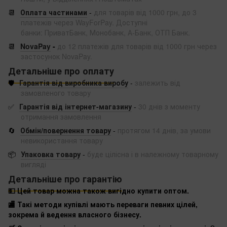
📆
Оплата частинами
-
для товарів від 1000 грн, до 3
платежів через WayForPay. Доступні
банки: ПриватБанк, Монобанк, А-Банк, ОТП Банк.
📆
NovaPay
-
до 12 платежів для товарів від 1000 грн через
застосунок NovaPay.
Детальніше про оплату
🛡️
Гарантія від виробника виробу
-
залежить від
замовленого товару
✅
Гарантія від інтернет-магазину
-
30 днів з моменту
отримання замовлення
🔄
Обмін/повернення товару
-
протягом 14 днів, за умови
невикористання товару
📦
Упаковка товару
-
буде цілісна і в належному товарному
вигляді
Детальніше про гарантію
💵 Цей товар можна також вигідно купити оптом.
🏬 Такі методи купівлі мають переваги певних цілей,
зокрема й ведення власного бізнесу.