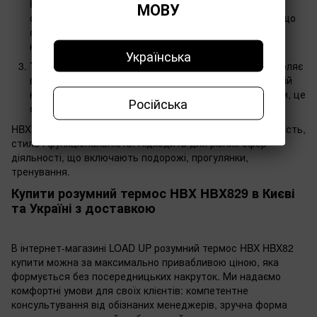
HBX HBX829 чудовим вибором для активного
МОВУ
способу життя. Корпус з ПВХ запобігає протіканню, що
особливо важливо під час активних прогулянок, їзді
на велосипеді або бігу.
Українська
Термос для подорожі:
Компактність термосу дозволяє
взяти в машину, до потягу, тощо. Завдяки алюмінієвій
колбі, ваші напої завжди будуть залишатися теплими, це
Російська
особливо важливо для дітей.
HBX HBX829 - це ідеальний варіант для тих, хто цінує якість,
стиль і функціональність. Підходить для різних сфер
діяльності, що включають подорожі, прогулянки,
тренування.
Купити розумний термос HBX HBX829 в Києві
та Україні з доставкою
В інтернет-магазині LOAD UP розумний термос HBX HBX82
купити можна за максимально привабливою ціною, яка
формується без посередницьких накруток. Ми надаємо
комфортні умови для своїх клієнтів: компетентне
консультування від обізнаних менеджерів, зручна форма