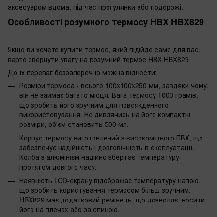
аксесуаром вдома, під час прогулянки або подорожі.
Особливості розумного термосу HBX HBX829
Якщо ви хочете купити термос, який підійде саме для вас,
варто звернути увагу на розумний термос HBX HBX829
До їх переваг беззаперечно можна віднести:
Розміри термоса - всього 100х100х250 мм, завдяки чому,
він не займає багато місця. Вага термосу 1000 грамів,
що зробить його зручним для повсякденного
використовування. Не дивлячись на його компактні
розміри, об'єм становить 500 мл.
Корпус термосу виготовлений з високоміцного ПВХ, що
забезпечує надійність і довговічність в експлуатації.
Колба з алюмінієм надійно зберігає температуру
протягом довгого часу.
Наявність LCD-екрану відображає температуру напою,
що зробить користування термосом більш зручним.
HBX829 має додатковий ремінець, що дозволяє носити
його на плечах або за спиною.