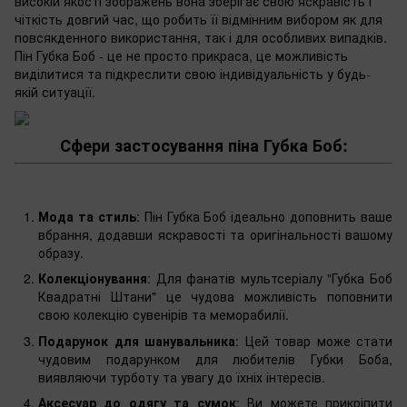
високій якості зображень вона зберігає свою яскравість і
чіткість довгий час, що робить її відмінним вибором як для
повсякденного використання, так і для особливих випадків.
Пін Губка Боб - це не просто прикраса, це можливість
виділитися та підкреслити свою індивідуальність у будь-
якій ситуації.
Сфери застосування піна Губка Боб:
Мода та стиль
: Пін Губка Боб ідеально доповнить ваше
вбрання, додавши яскравості та оригінальності вашому
образу.
Колекціонування
: Для фанатів мультсеріалу "Губка Боб
Квадратні Штани" це чудова можливість поповнити
свою колекцію сувенірів та меморабилії.
Подарунок для шанувальника
: Цей товар може стати
чудовим подарунком для любителів Губки Боба,
виявляючи турботу та увагу до їхніх інтересів.
Аксесуар до одягу та сумок
: Ви можете прикріпити