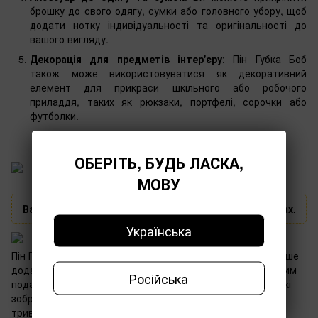
брошку до свого одягу, сумки або головного убору, щоб
додати нотку індивідуальності та оригінальності до
вашого вигляду.
Декорація для предметів інтер'єру
: Пін Губка Боб
також може використовуватися як декоративний
елемент для прикраси шкільного або робочого
приладдя, таких як рюкзаки, портфелі, сорочки або
футболки.
ОБЕРІТЬ, БУДЬ ЛАСКА,
МОВУ
Важливо❗️ Пін Губка Боб представлений у різних видах.
Українська
Пін Губка Боб – це яскрава та стильна брошка, яка не лише
додасть оригінальності вашому образу, а й стане чудовим
Російська
подарунком для фанатів мультсеріалу. Її насичені та чіткі
зображення збережуть свою яскравість протягом
тривалого часу. Цей аксесуар підходить для