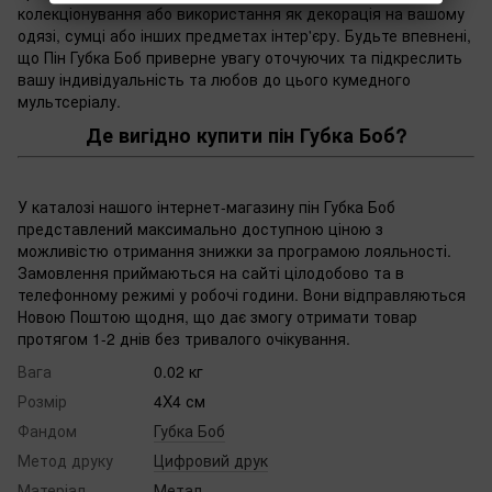
колекціонування або використання як декорація на вашому
одязі, сумці або інших предметах інтер'єру. Будьте впевнені,
що Пін Губка Боб приверне увагу оточуючих та підкреслить
вашу індивідуальність та любов до цього кумедного
мультсеріалу.
Де вигідно купити пін Губка Боб?
У каталозі нашого інтернет-магазину пін Губка Боб
представлений максимально доступною ціною з
можливістю отримання знижки за програмою лояльності.
Замовлення приймаються на сайті цілодобово та в
телефонному режимі у робочі години. Вони відправляються
Новою Поштою щодня, що дає змогу отримати товар
протягом 1-2 днів без тривалого очікування.
Вага
0.02 кг
Розмір
4X4 см
Фандом
Губка Боб
Метод друку
Цифровий друк
Матеріал
Метал