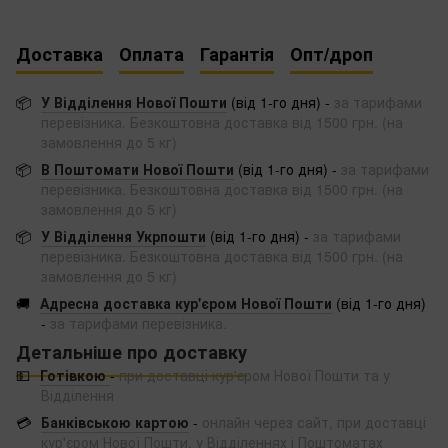
Доставка
Оплата
Гарантія
Опт/дроп
📦
У Відділення Нової Пошти
(від 1-го дня) -
за тарифами
перевізника. Безкоштовна доставка від 1500 грн. (на
замовлення до 5 кг)
📦
В Поштомати Нової Пошти
(від 1-го дня) -
за тарифами
перевізника. Безкоштовна доставка від 1500 грн. (на
замовлення до 5 кг)
📦
У Відділення Укрпошти
(від 1-го дня) -
за тарифами
перевізника. Безкоштовна доставка від 1500 грн. (на
замовлення до 5 кг)
🚚
Адресна доставка кур'єром Нової Пошти
(від 1-го дня)
-
за тарифами перевізника.
Детальніше про доставку
💵
Готівкою
-
при доставці кур'єром Нової Пошти та у
Відділення
💳
Банківською картою
-
онлайн через сайт, при доставці
кур'єром Нової Пошти, у Відділеннях і Поштоматах