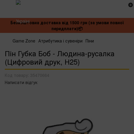
0
Безкоштовна доставка від 1500 грн (за умови повної
передплати)📦
Game Zone
Атрибутика і сувеніри
Піни
Пін Губка Боб - Людина-русалка
(Цифровий друк, Н25)
Код товару:
35470664
Написати відгук