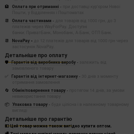
🏦
Оплата при отриманні
-
при доставці кур'єром Нової
Пошти, у Відділеннях і Поштоматах
📆
Оплата частинами
-
для товарів від 1000 грн, до 3
платежів через WayForPay. Доступні
банки: ПриватБанк, Монобанк, А-Банк, ОТП Банк.
📆
NovaPay
-
до 12 платежів для товарів від 1000 грн через
застосунок NovaPay.
Детальніше про оплату
🛡️
Гарантія від виробника виробу
-
залежить від
замовленого товару
✅
Гарантія від інтернет-магазину
-
30 днів з моменту
отримання замовлення
🔄
Обмін/повернення товару
-
протягом 14 днів, за умови
невикористання товару
📦
Упаковка товару
-
буде цілісна і в належному товарному
вигляді
Детальніше про гарантію
💵 Цей товар можна також вигідно купити оптом.
🏬 Такі методи купівлі мають переваги певних цілей,