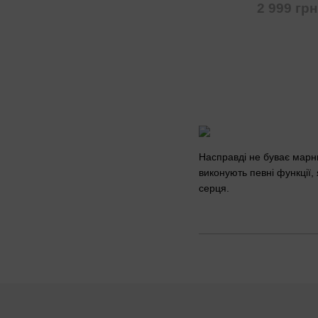
2 999 грн
Насправді не буває марни
виконують певні функції,
серця.
Якщо вам дуже хочеться 
його оцінити і далі із з