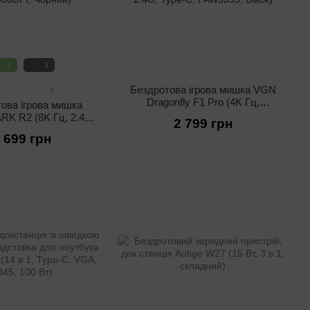
3
3
Бездротова ігрова мишка VGN
1
Dragonfly F1 Pro (4K Гц,
ова ігрова мишка
26000DPI, 2.4G, Type-C,
RK R2 (8K Гц, 2.4G,
2 799 грн
PAW3395, Black)
Type-C, 42000DPI,
 699 грн
Чорний)