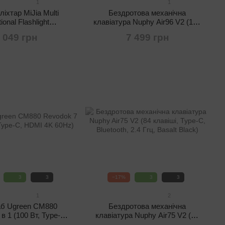
1
1
ліхтар MiJia Multi
Бездротова механічна
ional Flashlight
клавіатура Nuphy Air96 V2 (100
W (IP65, 1000 Lm,
клавіш, USB Type-C, Bluetooth,
 049 грн
7 499 грн
pe C, 3100 мАг)
2.4 Ггц, RGB, Lunar Gray)
3
3
−17%
3
3
1
2
б Ugreen CM880
Бездротова механічна
в 1 (100 Вт, Type-C,
клавіатура Nuphy Air75 V2 (84
MI 4K 60Hz)
клавіші, Type-C, Bluetooth, 2.4