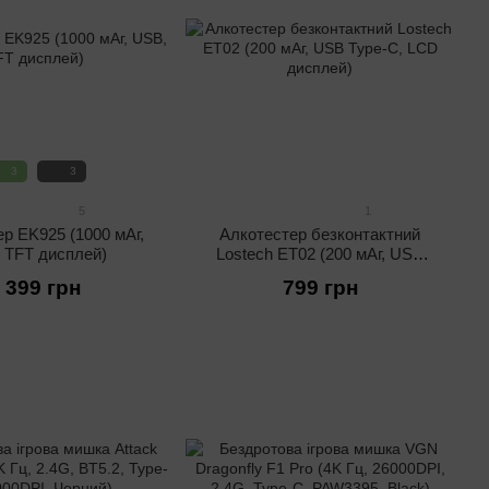
3
3
5
1
р EK925 (1000 мАг,
Алкотестер безконтактний
 TFT дисплей)
Lostech ET02 (200 мАг, USB
Type-C, LCD дисплей)
 399 грн
799 грн