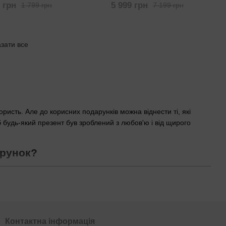
 грн
5 999 грн
1 799 грн
7 199 грн
Ггц, Basalt Black)
зати все
ристь. Але до корисних подарунків можна віднести ті, які
б будь-який презент був зроблений з любов'ю і від щирого
арунок?
важливо правильно його вибрати. Тоді одержувач точно зможе
а основних критеріїв відбору:
Контактна інформація