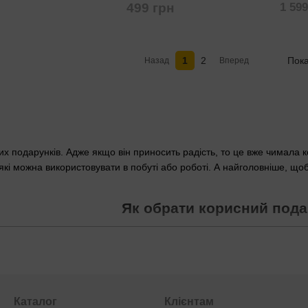
499 грн
1 599
1
2
Пока
Назад
Вперед
х подарунків. Адже якщо він приносить радість, то це вже чимала ко
 які можна використовувати в побуті або роботі. А найголовніше, що
Як обрати корисний под
подарувати не милу дрібничку, а подарунок корисний і потрібний, 
адоволенням використовуватиме. Для цього важливо врахувати декільк
Каталог
Клієнтам