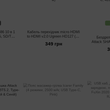
6 10 в 1
Кабель перехідник micro HDMI
5, SD/TF,
to HDMI v2.0 Ugreen HD127 (4K
Бездрот
z)
60Гц, 1 м)
Attack SHA
349 грн
BT5.2, 
3