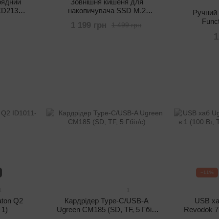
рядний
Зовнішня кишеня для
CD213
накопичувача SSD M.2
Ручний 
, 24 В)
NVMe/SATA Ugreen CM578
Funct
1 199 грн
1 499 грн
(Type C, 10 Gbps, корпус для
MJSDT002Q
1
SSD)
USB-ty
−11%
1
1
ton Q2
Кардрідер Type-C/USB-A
USB ха
 1)
Ugreen CM185 (SD, TF, 5 Гбіт/
Revodok 7 
с)
HD