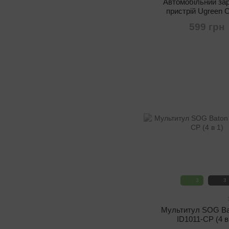
Автомобільний за
пристрій Ugreen 
(2xType-C PD, 50 Вт
599 грн
3
3
Мультитул SOG Ba
ID1011-CP (4 в