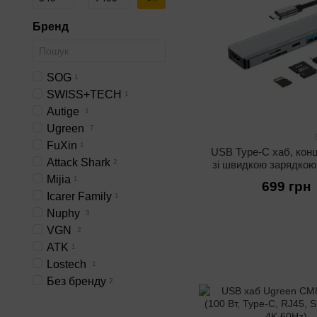
Бренд
SOG
1
SWISS+TECH
1
Autige
1
Ugreen
7
FuXin
1
USB Type-C хаб, кон
Attack Shark
2
зі швидкою зарядкою
(7 у 1)
Mijia
1
699 грн
Icarer Family
1
Nuphy
3
VGN
2
ATK
1
Lostech
1
Без бренду
2