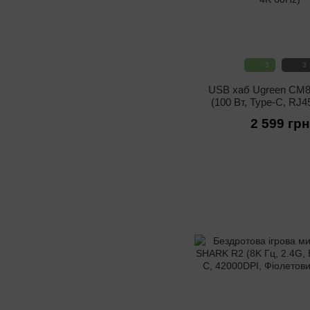
3
3
USB хаб Ugreen CM88
(100 Вт, Type-C, RJ4
HDMI 4K 60H
2 599 грн