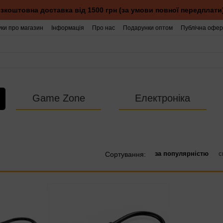
зкоштовна доставка від 1500 грн (за умови повної передплати
уки про магазин
Інформація
Про нас
Подарунки оптом
Публічна офер
Game Zone
Електроніка
за популярністю
с
Сортування: