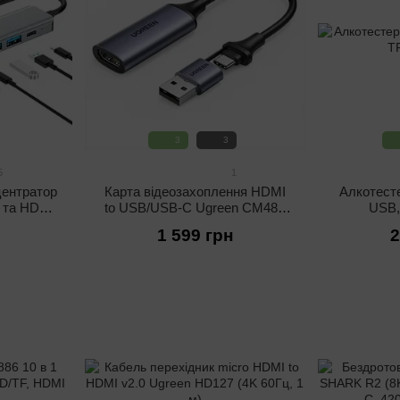
3
3
5
1
центратор
Карта відеозахоплення HDMI
Алкотесте
 та HDMI
to USB/USB-C Ugreen CM489
USB,
(4K 60 Гц, 1080P 30 Гц)
1 599 грн
2