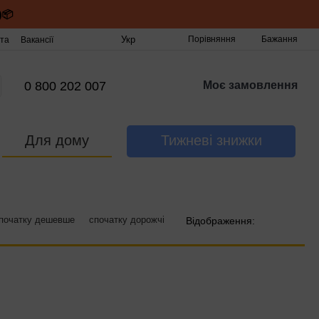
)📦
Укр
Порівняння
Бажання
та
Вакансії
0 800 202 007
Моє замовлення
Для дому
Тижневі знижки
початку дешевше
спочатку дорожчі
Відображення: